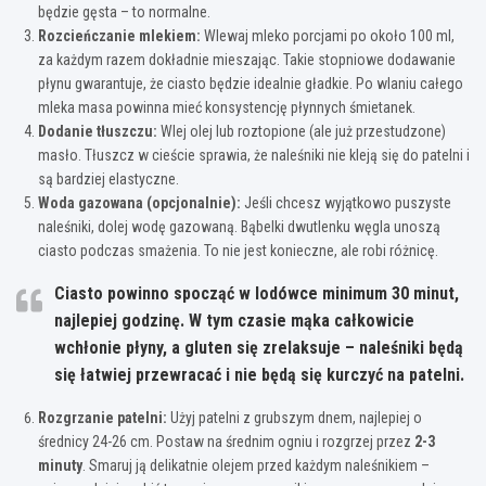
będzie gęsta – to normalne.
Rozcieńczanie mlekiem:
Wlewaj mleko porcjami po około 100 ml,
za każdym razem dokładnie mieszając. Takie stopniowe dodawanie
płynu gwarantuje, że ciasto będzie idealnie gładkie. Po wlaniu całego
mleka masa powinna mieć konsystencję płynnych śmietanek.
Dodanie tłuszczu:
Wlej olej lub roztopione (ale już przestudzone)
masło. Tłuszcz w cieście sprawia, że naleśniki nie kleją się do patelni i
są bardziej elastyczne.
Woda gazowana (opcjonalnie):
Jeśli chcesz wyjątkowo puszyste
naleśniki, dolej wodę gazowaną. Bąbelki dwutlenku węgla unoszą
ciasto podczas smażenia. To nie jest konieczne, ale robi różnicę.
Ciasto powinno spocząć w lodówce minimum 30 minut,
najlepiej godzinę. W tym czasie mąka całkowicie
wchłonie płyny, a gluten się zrelaksuje – naleśniki będą
się łatwiej przewracać i nie będą się kurczyć na patelni.
Rozgrzanie patelni:
Użyj patelni z grubszym dnem, najlepiej o
średnicy 24-26 cm. Postaw na średnim ogniu i rozgrzej przez
2-3
minuty
. Smaruj ją delikatnie olejem przed każdym naleśnikiem –