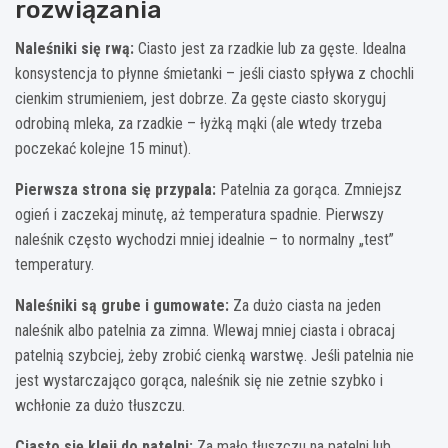
rozwiązania
Naleśniki się rwą:
Ciasto jest za rzadkie lub za gęste. Idealna
konsystencja to płynne śmietanki – jeśli ciasto spływa z chochli
cienkim strumieniem, jest dobrze. Za gęste ciasto skoryguj
odrobiną mleka, za rzadkie – łyżką mąki (ale wtedy trzeba
poczekać kolejne 15 minut).
Pierwsza strona się przypala:
Patelnia za gorąca. Zmniejsz
ogień i zaczekaj minutę, aż temperatura spadnie. Pierwszy
naleśnik często wychodzi mniej idealnie – to normalny „test”
temperatury.
Naleśniki są grube i gumowate:
Za dużo ciasta na jeden
naleśnik albo patelnia za zimna. Wlewaj mniej ciasta i obracaj
patelnią szybciej, żeby zrobić cienką warstwę. Jeśli patelnia nie
jest wystarczająco gorąca, naleśnik się nie zetnie szybko i
wchłonie za dużo tłuszczu.
Ciasto się kleji do patelni:
Za mało tłuszczu na patelni lub