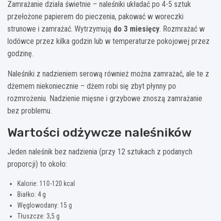
Zamrażanie działa świetnie – naleśniki układać po 4-5 sztuk
przełożone papierem do pieczenia, pakować w woreczki
strunowe i zamrażać. Wytrzymują
do 3 miesięcy
. Rozmrażać w
lodówce przez kilka godzin lub w temperaturze pokojowej przez
godzinę.
Naleśniki z nadzieniem serową również można zamrażać, ale te z
dżemem niekoniecznie – dżem robi się zbyt płynny po
rozmrożeniu. Nadzienie mięsne i grzybowe znoszą zamrażanie
bez problemu.
Wartości odżywcze naleśników
Jeden naleśnik bez nadzienia (przy 12 sztukach z podanych
proporcji) to około:
Kalorie: 110-120 kcal
Białko: 4 g
Węglowodany: 15 g
Tłuszcze: 3,5 g