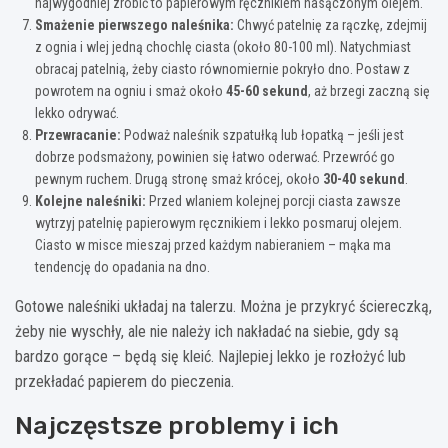
najwygodniej zrobić to papierowym ręcznikiem nasączonym olejem.
Smażenie pierwszego naleśnika:
Chwyć patelnię za rączkę, zdejmij
z ognia i wlej jedną chochlę ciasta (około 80-100 ml). Natychmiast
obracaj patelnią, żeby ciasto równomiernie pokryło dno. Postaw z
powrotem na ogniu i smaż około
45-60 sekund
, aż brzegi zaczną się
lekko odrywać.
Przewracanie:
Podważ naleśnik szpatułką lub łopatką – jeśli jest
dobrze podsmażony, powinien się łatwo oderwać. Przewróć go
pewnym ruchem. Drugą stronę smaż krócej, około
30-40 sekund
.
Kolejne naleśniki:
Przed wlaniem kolejnej porcji ciasta zawsze
wytrzyj patelnię papierowym ręcznikiem i lekko posmaruj olejem.
Ciasto w misce mieszaj przed każdym nabieraniem – mąka ma
tendencję do opadania na dno.
Gotowe naleśniki układaj na talerzu. Można je przykryć ściereczką,
żeby nie wyschły, ale nie należy ich nakładać na siebie, gdy są
bardzo gorące – będą się kleić. Najlepiej lekko je rozłożyć lub
przekładać papierem do pieczenia.
Najczęstsze problemy i ich