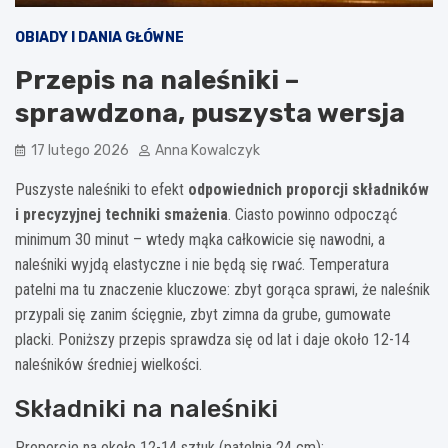
OBIADY I DANIA GŁÓWNE
Przepis na naleśniki –
sprawdzona, puszysta wersja
17 lutego 2026
Anna Kowalczyk
Puszyste naleśniki to efekt
odpowiednich proporcji składników
i precyzyjnej techniki smażenia
. Ciasto powinno odpocząć
minimum 30 minut – wtedy mąka całkowicie się nawodni, a
naleśniki wyjdą elastyczne i nie będą się rwać. Temperatura
patelni ma tu znaczenie kluczowe: zbyt gorąca sprawi, że naleśnik
przypali się zanim ścięgnie, zbyt zimna da grube, gumowate
placki. Poniższy przepis sprawdza się od lat i daje około 12-14
naleśników średniej wielkości.
Składniki na naleśniki
Proporcje na około 12-14 sztuk (patelnia 24 cm):