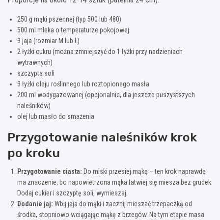
250 g mąki pszennej (typ 500 lub 480)
500 ml mleka o temperaturze pokojowej
3 jaja (rozmiar M lub L)
2 łyżki cukru (można zmniejszyć do 1 łyżki przy nadzieniach
wytrawnych)
szczypta soli
3 łyżki oleju roślinnego lub roztopionego masła
200 ml wodygazowanej (opcjonalnie, dla jeszcze puszystszych
naleśników)
olej lub masło do smażenia
Przygotowanie naleśników krok
po kroku
Przygotowanie ciasta:
Do miski przesiej mąkę – ten krok naprawdę
ma znaczenie, bo napowietrzona mąka łatwiej się miesza bez grudek.
Dodaj cukier i szczyptę soli, wymieszaj.
Dodanie jaj:
Wbij jaja do mąki i zacznij mieszać trzepaczką od
środka, stopniowo wciągając mąkę z brzegów. Na tym etapie masa