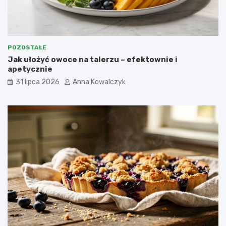
POZOSTAŁE
Jak ułożyć owoce na talerzu – efektownie i
apetycznie
31 lipca 2026
Anna Kowalczyk