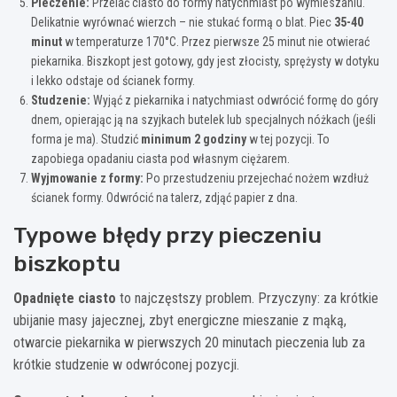
Pieczenie:
Przelać ciasto do formy natychmiast po wymieszaniu.
Delikatnie wyrównać wierzch – nie stukać formą o blat. Piec
35-40
minut
w temperaturze 170°C. Przez pierwsze 25 minut nie otwierać
piekarnika. Biszkopt jest gotowy, gdy jest złocisty, sprężysty w dotyku
i lekko odstaje od ścianek formy.
Studzenie:
Wyjąć z piekarnika i natychmiast odwrócić formę do góry
dnem, opierając ją na szyjkach butelek lub specjalnych nóżkach (jeśli
forma je ma). Studzić
minimum 2 godziny
w tej pozycji. To
zapobiega opadaniu ciasta pod własnym ciężarem.
Wyjmowanie z formy:
Po przestudzeniu przejechać nożem wzdłuż
ścianek formy. Odwrócić na talerz, zdjąć papier z dna.
Typowe błędy przy pieczeniu
biszkoptu
Opadnięte ciasto
to najczęstszy problem. Przyczyny: za krótkie
ubijanie masy jajecznej, zbyt energiczne mieszanie z mąką,
otwarcie piekarnika w pierwszych 20 minutach pieczenia lub za
krótkie studzenie w odwróconej pozycji.