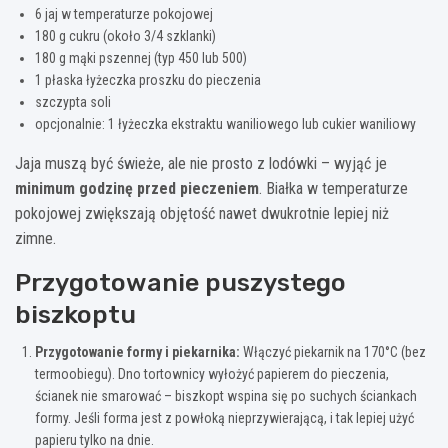
6 jaj w temperaturze pokojowej
180 g cukru (około 3/4 szklanki)
180 g mąki pszennej (typ 450 lub 500)
1 płaska łyżeczka proszku do pieczenia
szczypta soli
opcjonalnie: 1 łyżeczka ekstraktu waniliowego lub cukier waniliowy
Jaja muszą być świeże, ale nie prosto z lodówki – wyjąć je
minimum godzinę przed pieczeniem
. Białka w temperaturze
pokojowej zwiększają objętość nawet dwukrotnie lepiej niż
zimne.
Przygotowanie puszystego
biszkoptu
Przygotowanie formy i piekarnika:
Włączyć piekarnik na 170°C (bez
termoobiegu). Dno tortownicy wyłożyć papierem do pieczenia,
ścianek nie smarować – biszkopt wspina się po suchych ściankach
formy. Jeśli forma jest z powłoką nieprzywierającą, i tak lepiej użyć
papieru tylko na dnie.