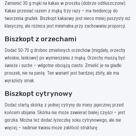
Zamienić 30 g mąki na kakao w proszku (dobrze odtłuszczone).
Kakao przesiać razem z mąką trzy razy – ma tendencję do
tworzenia grudek. Biszkopt kakaowy jest nieco mniej puszysty niż
klasyczny, ale różnica jest minimalna przy zachowaniu proporcji.
Biszkopt z orzechami
Dodać 50-70 g drobno zmielonych orzechów (migdały, orzechy
włoskie, laskowe) po wymieszaniu z mąką. Orzechy muszą być
świeże i suche – wilgotne obciążą ciasto. Zmielić je na gładki
proszek, nie na pastę. Ten wariant jest bardziej zbity, ale ma
wyrazisty smak.
Biszkopt cytrynowy
Dodać startą skórkę z jednej cytryny do masy jajecznej przed
końcem ubijania. Skórka nie może zawierać białej części – jest
gorzka. Można też dodać łyżeczkę soku cytrynowego, ale nie
więcej – nadmiar kwasu może zakłócić strukturę.