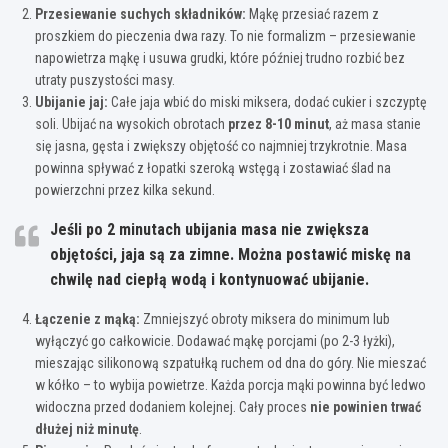
Przesiewanie suchych składników:
Mąkę przesiać razem z
proszkiem do pieczenia dwa razy. To nie formalizm – przesiewanie
napowietrza mąkę i usuwa grudki, które później trudno rozbić bez
utraty puszystości masy.
Ubijanie jaj:
Całe jaja wbić do miski miksera, dodać cukier i szczyptę
soli. Ubijać na wysokich obrotach
przez 8-10 minut
, aż masa stanie
się jasna, gęsta i zwiększy objętość co najmniej trzykrotnie. Masa
powinna spływać z łopatki szeroką wstęgą i zostawiać ślad na
powierzchni przez kilka sekund.
Jeśli po 2 minutach ubijania masa nie zwiększa
objętości, jaja są za zimne. Można postawić miskę na
chwilę nad ciepłą wodą i kontynuować ubijanie.
Łączenie z mąką:
Zmniejszyć obroty miksera do minimum lub
wyłączyć go całkowicie. Dodawać mąkę porcjami (po 2-3 łyżki),
mieszając silikonową szpatułką ruchem od dna do góry. Nie mieszać
w kółko – to wybija powietrze. Każda porcja mąki powinna być ledwo
widoczna przed dodaniem kolejnej. Cały proces
nie powinien trwać
dłużej niż minutę
.