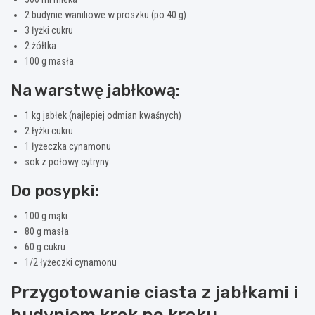
2 budynie waniliowe w proszku (po 40 g)
3 łyżki cukru
2 żółtka
100 g masła
Na warstwę jabłkową:
1 kg jabłek (najlepiej odmian kwaśnych)
2 łyżki cukru
1 łyżeczka cynamonu
sok z połowy cytryny
Do posypki:
100 g mąki
80 g masła
60 g cukru
1/2 łyżeczki cynamonu
Przygotowanie ciasta z jabłkami i
budyniem krok po kroku