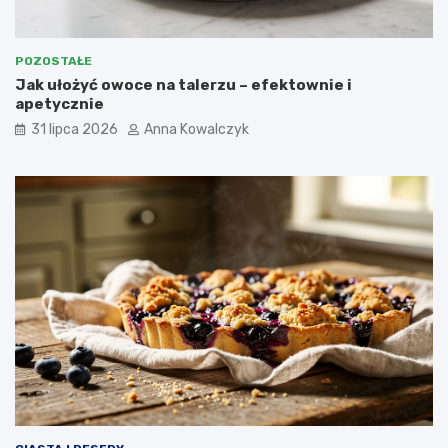
POZOSTAŁE
Jak ułożyć owoce na talerzu – efektownie i
apetycznie
31 lipca 2026
Anna Kowalczyk