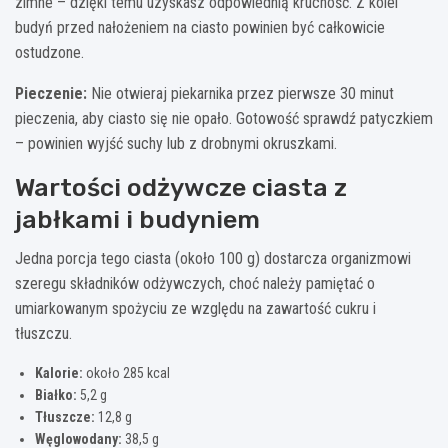
zimne – dzięki temu uzyskasz odpowiednią kruchość. Z kolei
budyń przed nałożeniem na ciasto powinien być całkowicie
ostudzone.
Pieczenie:
Nie otwieraj piekarnika przez pierwsze 30 minut
pieczenia, aby ciasto się nie opało. Gotowość sprawdź patyczkiem
– powinien wyjść suchy lub z drobnymi okruszkami.
Wartości odżywcze ciasta z
jabłkami i budyniem
Jedna porcja tego ciasta (około 100 g) dostarcza organizmowi
szeregu składników odżywczych, choć należy pamiętać o
umiarkowanym spożyciu ze względu na zawartość cukru i
tłuszczu.
Kalorie:
około 285 kcal
Białko:
5,2 g
Tłuszcze:
12,8 g
Węglowodany:
38,5 g