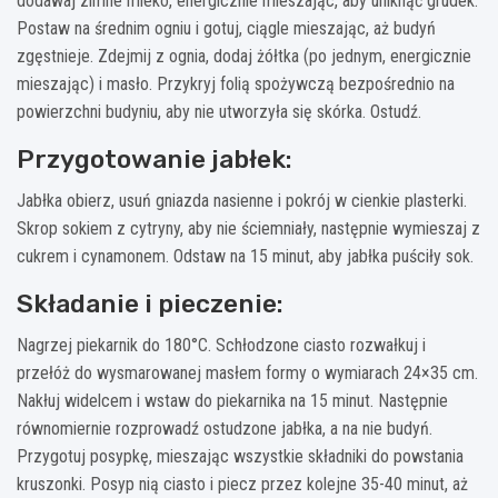
dodawaj zimne mleko, energicznie mieszając, aby uniknąć grudek.
Postaw na średnim ogniu i gotuj, ciągle mieszając, aż budyń
zgęstnieje. Zdejmij z ognia, dodaj żółtka (po jednym, energicznie
mieszając) i masło. Przykryj folią spożywczą bezpośrednio na
powierzchni budyniu, aby nie utworzyła się skórka. Ostudź.
Przygotowanie jabłek:
Jabłka obierz, usuń gniazda nasienne i pokrój w cienkie plasterki.
Skrop sokiem z cytryny, aby nie ściemniały, następnie wymieszaj z
cukrem i cynamonem. Odstaw na 15 minut, aby jabłka puściły sok.
Składanie i pieczenie:
Nagrzej piekarnik do 180°C. Schłodzone ciasto rozwałkuj i
przełóż do wysmarowanej masłem formy o wymiarach 24×35 cm.
Nakłuj widelcem i wstaw do piekarnika na 15 minut. Następnie
równomiernie rozprowadź ostudzone jabłka, a na nie budyń.
Przygotuj posypkę, mieszając wszystkie składniki do powstania
kruszonki. Posyp nią ciasto i piecz przez kolejne 35-40 minut, aż