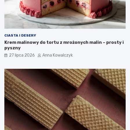
CIASTA I DESERY
Krem malinowy do tortu z mrożonych malin – prosty i
pyszny
27 lipca 2026
Anna Kowalczyk