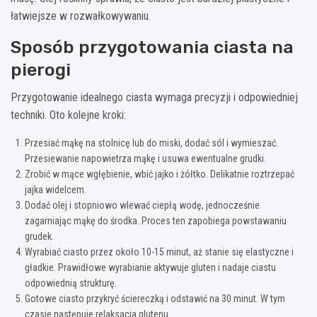
łatwiejsze w rozwałkowywaniu.
Sposób przygotowania ciasta na
pierogi
Przygotowanie idealnego ciasta wymaga precyzji i odpowiedniej
techniki. Oto kolejne kroki:
Przesiać mąkę na stolnicę lub do miski, dodać sól i wymieszać.
Przesiewanie napowietrza mąkę i usuwa ewentualne grudki.
Zrobić w mące wgłębienie, wbić jajko i żółtko. Delikatnie roztrzepać
jajka widelcem.
Dodać olej i stopniowo wlewać ciepłą wodę, jednocześnie
zagarniając mąkę do środka. Proces ten zapobiega powstawaniu
grudek.
Wyrabiać ciasto przez około 10-15 minut, aż stanie się elastyczne i
gładkie. Prawidłowe wyrabianie aktywuje gluten i nadaje ciastu
odpowiednią strukturę.
Gotowe ciasto przykryć ściereczką i odstawić na 30 minut. W tym
czasie następuje relaksacja glutenu.