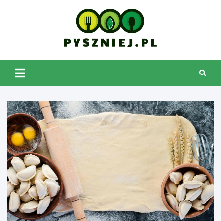
Skip
to
content
pyszniej.pl