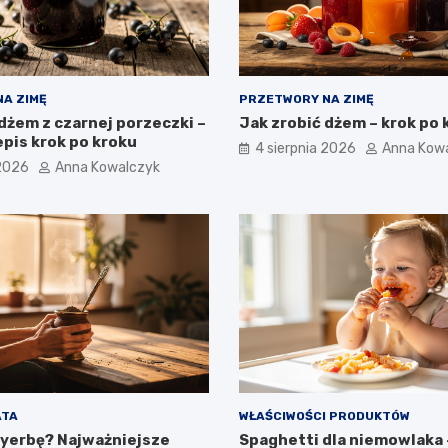
A ZIMĘ
PRZETWORY NA ZIMĘ
dżem z czarnej porzeczki –
Jak zrobić dżem – krok po 
pis krok po kroku
4 sierpnia 2026
Anna Kow
 2026
Anna Kowalczyk
ATA
WŁAŚCIWOŚCI PRODUKTÓW
 yerbę? Najważniejsze
Spaghetti dla niemowlaka –