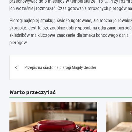
przechowywać do 3 miesięcy w temperaturze -18°C. Przy rozmraża
ich wcześniej rozmrażać. Czas gotowania mrożonych pierogów nal
Pierogi najlepiej smakują świeżo ugotowane, ale można je równie
skorupkę. Jest to szczególnie dobry sposób na odgrzanie pierogó
składników ma kluczowe znaczenie dla smaku końcowego dania – 
pierogów.
Nawigacja
Przepis na ciasto na pierogi Magdy Gessler
wpisu
Warto przeczytać