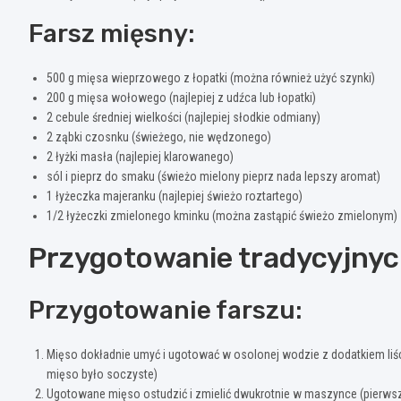
Farsz mięsny:
500 g mięsa wieprzowego z łopatki (można również użyć szynki)
200 g mięsa wołowego (najlepiej z udźca lub łopatki)
2 cebule średniej wielkości (najlepiej słodkie odmiany)
2 ząbki czosnku (świeżego, nie wędzonego)
2 łyżki masła (najlepiej klarowanego)
sól i pieprz do smaku (świeżo mielony pieprz nada lepszy aromat)
1 łyżeczka majeranku (najlepiej świeżo roztartego)
1/2 łyżeczki zmielonego kminku (można zastąpić świeżo zmielonym)
Przygotowanie tradycyjny
Przygotowanie farszu:
Mięso dokładnie umyć i ugotować w osolonej wodzie z dodatkiem liści
mięso było soczyste)
Ugotowane mięso ostudzić i zmielić dwukrotnie w maszynce (pierwsz