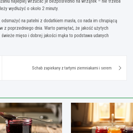
niu najlepiej wrzucać je bezpośrednio na wrzątek – nie trzeba
eży wydłużyć o około 2 minuty.
ż odsmażyć na patelni z dodatkiem masła, co nada im chrupiącą
w z poprzedniego dnia. Warto pamiętać, że jakość użytych
świeże mięso i dobrej jakości mąka to podstawa udanych
Schab zapiekany z tartymi ziemniakami i serem