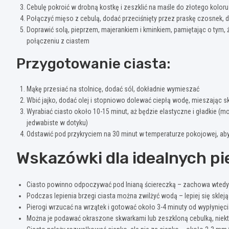
Cebulę pokroić w drobną kostkę i zeszklić na maśle do złotego koloru
Połączyć mięso z cebulą, dodać przeciśnięty przez praskę czosnek,
Doprawić solą, pieprzem, majerankiem i kminkiem, pamiętając o tym,
połączeniu z ciastem
Przygotowanie ciasta:
Mąkę przesiać na stolnicę, dodać sól, dokładnie wymieszać
Wbić jajko, dodać olej i stopniowo dolewać ciepłą wodę, mieszając sk
Wyrabiać ciasto około 10-15 minut, aż będzie elastyczne i gładkie (
jedwabiste w dotyku)
Odstawić pod przykryciem na 30 minut w temperaturze pokojowej, ab
Wskazówki dla idealnych p
Ciasto powinno odpoczywać pod lnianą ściereczką – zachowa wtedy 
Podczas lepienia brzegi ciasta można zwilżyć wodą – lepiej się sklej
Pierogi wrzucać na wrzątek i gotować około 3-4 minuty od wypłynięcia
Można je podawać okraszone skwarkami lub zeszkloną cebulką, niekt