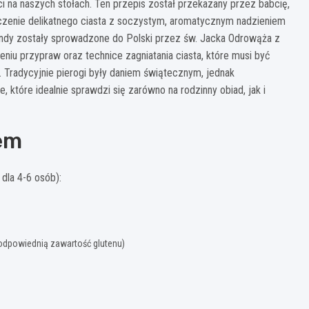
ci na naszych stołach. Ten przepis został przekazany przez babcię,
łączenie delikatnego ciasta z soczystym, aromatycznym nadzieniem
gendy zostały sprowadzone do Polski przez św. Jacka Odrowąża z
iu przypraw oraz technice zagniatania ciasta, które musi być
ne. Tradycyjnie pierogi były daniem świątecznym, jednak
 które idealnie sprawdzi się zarówno na rodzinny obiad, jak i
sem
dla 4-6 osób):
 odpowiednią zawartość glutenu)