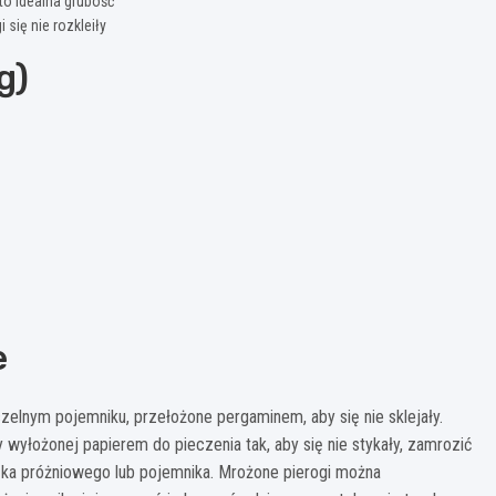
to idealna grubość
 się nie rozkleiły
g)
e
elnym pojemniku, przełożone pergaminem, aby się nie sklejały.
y wyłożonej papierem do pieczenia tak, aby się nie stykały, zamrozić
zka próżniowego lub pojemnika. Mrożone pierogi można