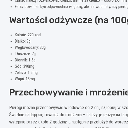
Ciasto należy rozwałkować cienko, ale nie za cienko – około 2-3 mm 
Farsz powinien być odpowiednio wilgotny, ale nie wodnisty, aby pierogi
Wartości odżywcze (na 100
Kalorie: 220 kcal
Białko: 9g
Węglowodany: 30g
Tłuszcze: 7g
Błonnik: 1.5g
Sód: 390mg
Żelazo: 1.2mg
Wapń: 15mg
Przechowywanie i mrożeni
Pierogi można przechowywać w lodówce do 2 dni, najlepiej w szcz
Świetnie nadają się również do mrożenia – należy je ułożyć na tac
wstępnie przez około 2 godziny, a następnie przełożyć do worec