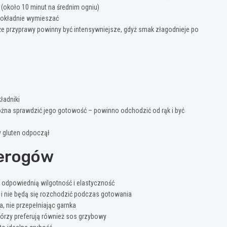
 (około 10 minut na średnim ogniu)
 dokładnie wymieszać
 że przyprawy powinny być intensywniejsze, gdyż smak złagodnieje po
ładniki
można sprawdzić jego gotowość – powinno odchodzić od rąk i być
y gluten odpoczął
ierogów
odpowiednią wilgotność i elastyczność
ą i nie będą się rozchodzić podczas gotowania
, nie przepełniając garnka
órzy preferują również sos grzybowy