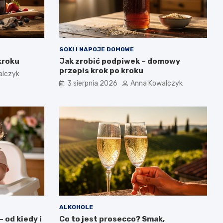
SOKI I NAPOJE DOMOWE
kroku
Jak zrobić podpiwek – domowy
przepis krok po kroku
alczyk
3 sierpnia 2026
Anna Kowalczyk
ALKOHOLE
 od kiedy i
Co to jest prosecco? Smak,