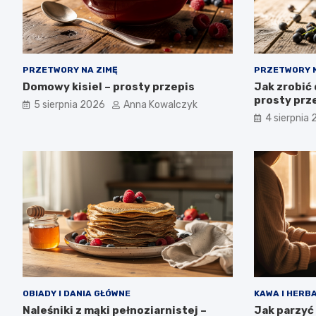
PRZETWORY NA ZIMĘ
PRZETWORY N
Domowy kisiel – prosty przepis
Jak zrobić 
prosty prze
5 sierpnia 2026
Anna Kowalczyk
4 sierpnia
OBIADY I DANIA GŁÓWNE
KAWA I HERB
Naleśniki z mąki pełnoziarnistej –
Jak parzyć