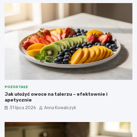
POZOSTAŁE
Jak ułożyć owoce na talerzu – efektownie i
apetycznie
31 lipca 2026
Anna Kowalczyk