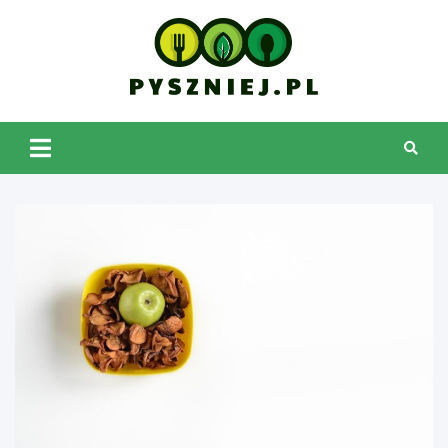
Skip
to
content
pyszniej.pl