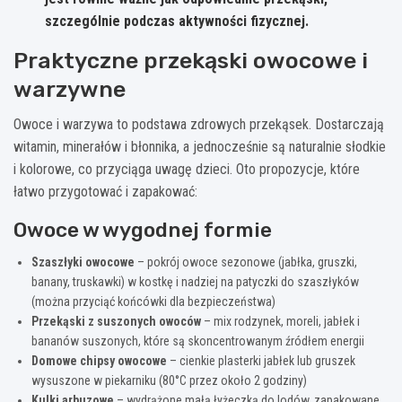
szczególnie podczas aktywności fizycznej.
Praktyczne przekąski owocowe i
warzywne
Owoce i warzywa to podstawa zdrowych przekąsek. Dostarczają
witamin, minerałów i błonnika, a jednocześnie są naturalnie słodkie
i kolorowe, co przyciąga uwagę dzieci. Oto propozycje, które
łatwo przygotować i zapakować:
Owoce w wygodnej formie
Szaszłyki owocowe
– pokrój owoce sezonowe (jabłka, gruszki,
banany, truskawki) w kostkę i nadziej na patyczki do szaszłyków
(można przyciąć końcówki dla bezpieczeństwa)
Przekąski z suszonych owoców
– mix rodzynek, moreli, jabłek i
bananów suszonych, które są skoncentrowanym źródłem energii
Domowe chipsy owocowe
– cienkie plasterki jabłek lub gruszek
wysuszone w piekarniku (80°C przez około 2 godziny)
Kulki arbuzowe
– wydrążone małą łyżeczką do lodów, zapakowane