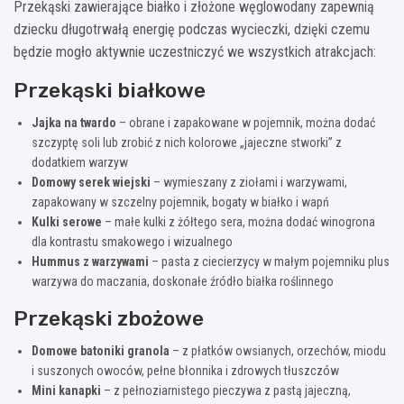
Przekąski zawierające białko i złożone węglowodany zapewnią
dziecku długotrwałą energię podczas wycieczki, dzięki czemu
będzie mogło aktywnie uczestniczyć we wszystkich atrakcjach:
Przekąski białkowe
Jajka na twardo
– obrane i zapakowane w pojemnik, można dodać
szczyptę soli lub zrobić z nich kolorowe „jajeczne stworki” z
dodatkiem warzyw
Domowy serek wiejski
– wymieszany z ziołami i warzywami,
zapakowany w szczelny pojemnik, bogaty w białko i wapń
Kulki serowe
– małe kulki z żółtego sera, można dodać winogrona
dla kontrastu smakowego i wizualnego
Hummus z warzywami
– pasta z ciecierzycy w małym pojemniku plus
warzywa do maczania, doskonałe źródło białka roślinnego
Przekąski zbożowe
Domowe batoniki granola
– z płatków owsianych, orzechów, miodu
i suszonych owoców, pełne błonnika i zdrowych tłuszczów
Mini kanapki
– z pełnoziarnistego pieczywa z pastą jajeczną,