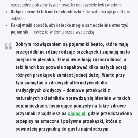
szczególne potrzeby żywieniowe, by nauczyciele byli świadomi
Dołącz serwetki lub mokre chusteczki
– do wytarcia rąk przed i po
jedzeniu
Pakuj w taki sposób, aby dziecko mogło samodzielnie otworzyć
pojemniki
– ćwicz to w domu przed wycieczką
Dobrym rozwiązaniem są pojemniki bento, które mają
przegródki na różne rodzaje przekąsek i zajmują mało
miejsca w plecaku.
Dzieci uwielbiają różnorodność, a
taki lunch box pozwala zapakować kilka małych porcji
różnych przekąsek zamiast jednej dużej.
Warto przy
tym pamiętać o zdrowych alternatywach dla
tradycyjnych słodyczy – domowe przekąski z
naturalnych składników sprawdzą się idealnie w takich
pojemniczkach. Inspirujące pomysły na takie zdrowe
przysmaki znajdziesz na
olajas.pl
, gdzie przedstawiono
przepisy na smaczne i pożywne przekąski, które z
pewnością przypadną do gustu najmłodszym.