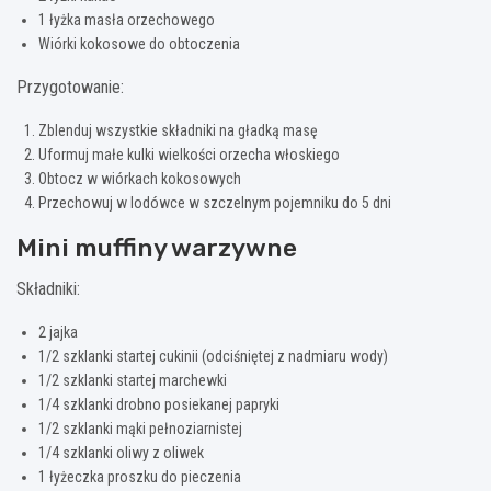
1 łyżka masła orzechowego
Wiórki kokosowe do obtoczenia
Przygotowanie:
Zblenduj wszystkie składniki na gładką masę
Uformuj małe kulki wielkości orzecha włoskiego
Obtocz w wiórkach kokosowych
Przechowuj w lodówce w szczelnym pojemniku do 5 dni
Mini muffiny warzywne
Składniki:
2 jajka
1/2 szklanki startej cukinii (odciśniętej z nadmiaru wody)
1/2 szklanki startej marchewki
1/4 szklanki drobno posiekanej papryki
1/2 szklanki mąki pełnoziarnistej
1/4 szklanki oliwy z oliwek
1 łyżeczka proszku do pieczenia