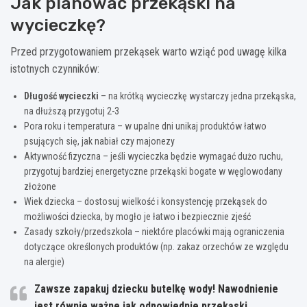
Jak planować przekąski na
wycieczkę?
Przed przygotowaniem przekąsek warto wziąć pod uwagę kilka
istotnych czynników:
Długość wycieczki
– na krótką wycieczkę wystarczy jedna przekąska,
na dłuższą przygotuj 2-3
Pora roku i temperatura – w upalne dni unikaj produktów łatwo
psujących się, jak nabiał czy majonezy
Aktywność fizyczna – jeśli wycieczka będzie wymagać dużo ruchu,
przygotuj bardziej energetyczne przekąski bogate w węglowodany
złożone
Wiek dziecka – dostosuj wielkość i konsystencję przekąsek do
możliwości dziecka, by mogło je łatwo i bezpiecznie zjeść
Zasady szkoły/przedszkola – niektóre placówki mają ograniczenia
dotyczące określonych produktów (np. zakaz orzechów ze względu
na alergie)
Zawsze zapakuj dziecku butelkę wody! Nawodnienie
jest równie ważne jak odpowiednie przekąski,