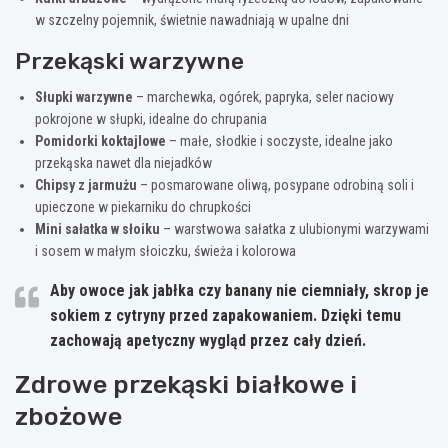
w szczelny pojemnik, świetnie nawadniają w upalne dni
Przekąski warzywne
Słupki warzywne
– marchewka, ogórek, papryka, seler naciowy
pokrojone w słupki, idealne do chrupania
Pomidorki koktajlowe
– małe, słodkie i soczyste, idealne jako
przekąska nawet dla niejadków
Chipsy z jarmużu
– posmarowane oliwą, posypane odrobiną soli i
upieczone w piekarniku do chrupkości
Mini sałatka w słoiku
– warstwowa sałatka z ulubionymi warzywami
i sosem w małym słoiczku, świeża i kolorowa
Aby owoce jak jabłka czy banany nie ciemniały, skrop je
sokiem z cytryny przed zapakowaniem. Dzięki temu
zachowają apetyczny wygląd przez cały dzień.
Zdrowe przekąski białkowe i
zbożowe