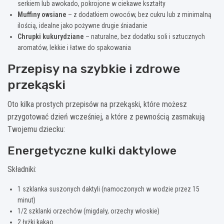
serkiem lub awokado, pokrojone w ciekawe kształty
Muffiny owsiane
– z dodatkiem owoców, bez cukru lub z minimalną
ilością, idealne jako pożywne drugie śniadanie
Chrupki kukurydziane
– naturalne, bez dodatku soli i sztucznych
aromatów, lekkie i łatwe do spakowania
Przepisy na szybkie i zdrowe
przekąski
Oto kilka prostych przepisów na przekąski, które możesz
przygotować dzień wcześniej, a które z pewnością zasmakują
Twojemu dziecku:
Energetyczne kulki daktylowe
Składniki:
1 szklanka suszonych daktyli (namoczonych w wodzie przez 15
minut)
1/2 szklanki orzechów (migdały, orzechy włoskie)
2 łyżki kakao