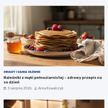
OBIADY I DANIA GŁÓWNE
Naleśniki z mąki pełnoziarnistej – zdrowy przepis na
co dzień
3 sierpnia 2026
Anna Kowalczyk