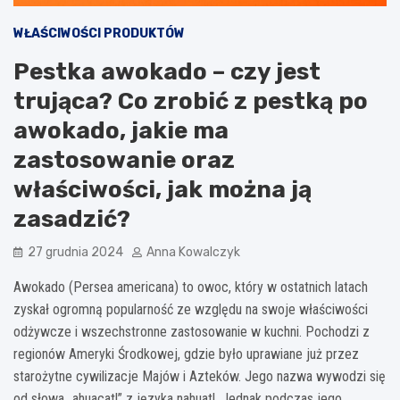
WŁAŚCIWOŚCI PRODUKTÓW
Pestka awokado – czy jest
trująca? Co zrobić z pestką po
awokado, jakie ma
zastosowanie oraz
właściwości, jak można ją
zasadzić?
27 grudnia 2024
Anna Kowalczyk
Awokado (Persea americana) to owoc, który w ostatnich latach
zyskał ogromną popularność ze względu na swoje właściwości
odżywcze i wszechstronne zastosowanie w kuchni. Pochodzi z
regionów Ameryki Środkowej, gdzie było uprawiane już przez
starożytne cywilizacje Majów i Azteków. Jego nazwa wywodzi się
od słowa „ahuacatl” z języka nahuatl. Jednak podczas jego