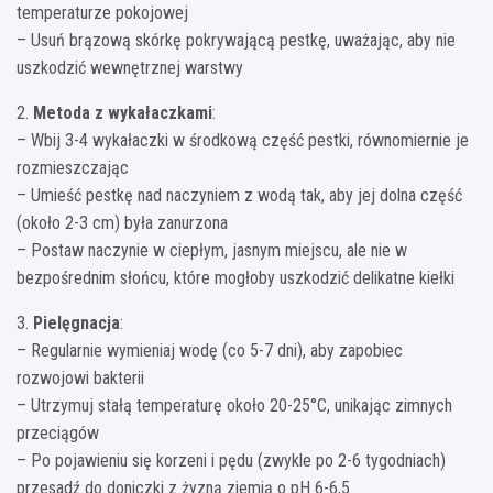
temperaturze pokojowej
– Usuń brązową skórkę pokrywającą pestkę, uważając, aby nie
uszkodzić wewnętrznej warstwy
2.
Metoda z wykałaczkami
:
– Wbij 3-4 wykałaczki w środkową część pestki, równomiernie je
rozmieszczając
– Umieść pestkę nad naczyniem z wodą tak, aby jej dolna część
(około 2-3 cm) była zanurzona
– Postaw naczynie w ciepłym, jasnym miejscu, ale nie w
bezpośrednim słońcu, które mogłoby uszkodzić delikatne kiełki
3.
Pielęgnacja
:
– Regularnie wymieniaj wodę (co 5-7 dni), aby zapobiec
rozwojowi bakterii
– Utrzymuj stałą temperaturę około 20-25°C, unikając zimnych
przeciągów
– Po pojawieniu się korzeni i pędu (zwykle po 2-6 tygodniach)
przesadź do doniczki z żyzną ziemią o pH 6-6,5