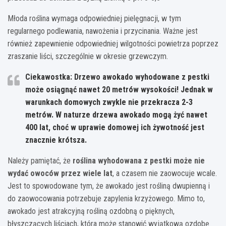
Młoda roślina wymaga odpowiedniej pielęgnacji, w tym
regularnego podlewania, nawożenia i przycinania. Ważne jest
również zapewnienie odpowiedniej wilgotności powietrza poprzez
zraszanie liści, szczególnie w okresie grzewczym.
Ciekawostka: Drzewo awokado wyhodowane z pestki
może osiągnąć nawet 20 metrów wysokości! Jednak w
warunkach domowych zwykle nie przekracza 2-3
metrów. W naturze drzewa awokado mogą żyć nawet
400 lat, choć w uprawie domowej ich żywotność jest
znacznie krótsza.
Należy pamiętać, że
roślina wyhodowana z pestki może nie
wydać owoców przez wiele lat
, a czasem nie zaowocuje wcale.
Jest to spowodowane tym, że awokado jest rośliną dwupienną i
do zaowocowania potrzebuje zapylenia krzyżowego. Mimo to,
awokado jest atrakcyjną rośliną ozdobną o pięknych,
błyszczących liściach, która może stanowić wyjątkową ozdobę