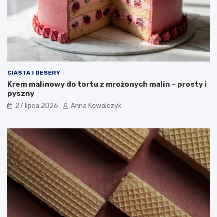
CIASTA I DESERY
Krem malinowy do tortu z mrożonych malin – prosty i
pyszny
27 lipca 2026
Anna Kowalczyk