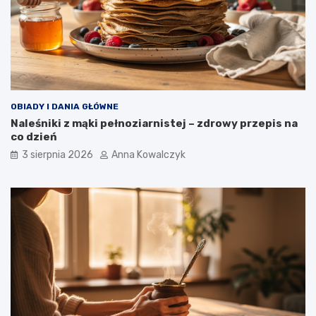
OBIADY I DANIA GŁÓWNE
Naleśniki z mąki pełnoziarnistej – zdrowy przepis na
co dzień
3 sierpnia 2026
Anna Kowalczyk