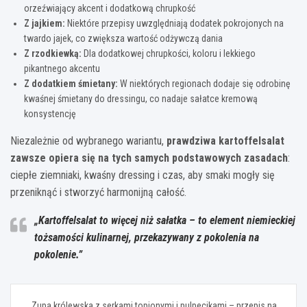
orzeźwiający akcent i dodatkową chrupkość
Z jajkiem:
Niektóre przepisy uwzględniają dodatek pokrojonych na
twardo jajek, co zwiększa wartość odżywczą dania
Z rzodkiewką:
Dla dodatkowej chrupkości, koloru i lekkiego
pikantnego akcentu
Z dodatkiem śmietany:
W niektórych regionach dodaje się odrobinę
kwaśnej śmietany do dressingu, co nadaje sałatce kremową
konsystencję
Niezależnie od wybranego wariantu,
prawdziwa kartoffelsalat
zawsze opiera się na tych samych podstawowych zasadach
:
ciepłe ziemniaki, kwaśny dressing i czas, aby smaki mogły się
przeniknąć i stworzyć harmonijną całość.
„Kartoffelsalat to więcej niż sałatka – to element niemieckiej
tożsamości kulinarnej, przekazywany z pokolenia na
pokolenie.”
Nawigacja
Zupa królewska z serkami topionymi i pulpecikami – przepis na