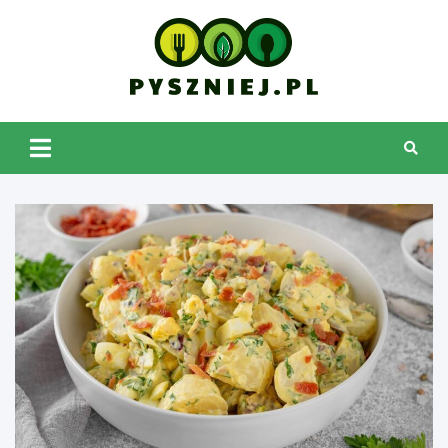
Skip
to
content
pyszniej.pl