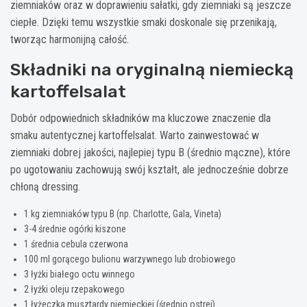
ziemniaków oraz w doprawieniu sałatki, gdy ziemniaki są jeszcze
ciepłe. Dzięki temu wszystkie smaki doskonale się przenikają,
tworząc harmonijną całość.
Składniki na oryginalną niemiecką
kartoffelsalat
Dobór odpowiednich składników ma kluczowe znaczenie dla
smaku autentycznej kartoffelsalat. Warto zainwestować w
ziemniaki dobrej jakości, najlepiej typu B (średnio mączne), które
po ugotowaniu zachowują swój kształt, ale jednocześnie dobrze
chłoną dressing.
1 kg ziemniaków typu B (np. Charlotte, Gala, Vineta)
3-4 średnie ogórki kiszone
1 średnia cebula czerwona
100 ml gorącego bulionu warzywnego lub drobiowego
3 łyżki białego octu winnego
2 łyżki oleju rzepakowego
1 łyżeczka musztardy niemieckiej (średnio ostrej)