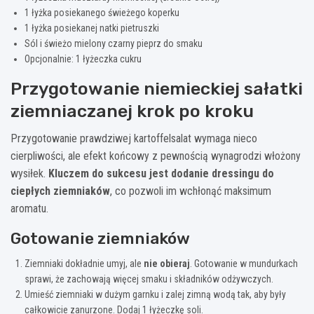
1 łyżka posiekanego świeżego koperku
1 łyżka posiekanej natki pietruszki
Sól i świeżo mielony czarny pieprz do smaku
Opcjonalnie: 1 łyżeczka cukru
Przygotowanie niemieckiej sałatki
ziemniaczanej krok po kroku
Przygotowanie prawdziwej kartoffelsalat wymaga nieco
cierpliwości, ale efekt końcowy z pewnością wynagrodzi włożony
wysiłek.
Kluczem do sukcesu jest dodanie dressingu do
ciepłych ziemniaków
, co pozwoli im wchłonąć maksimum
aromatu.
Gotowanie ziemniaków
Ziemniaki dokładnie umyj, ale
nie obieraj
. Gotowanie w mundurkach
sprawi, że zachowają więcej smaku i składników odżywczych.
Umieść ziemniaki w dużym garnku i zalej zimną wodą tak, aby były
całkowicie zanurzone. Dodaj 1 łyżeczkę soli.