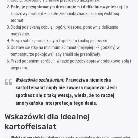
Polej je przygotowanym dressingiem i delikatnie wymieszaj
. To
kluczowy moment – ciepłe ziemniaki znacznie lepiej wchłoną
aromat.
Dodaj posiekaną cebulę i ogórki kiszone, ponownie delikatnie
mieszając.
Posyp sałatkę posiekanym koperkiem i natką pietruszki.
Odstaw sałatkę na minimum 30 minut (najlepiej 1-2 godziny) w
temperaturze pokojowej, aby smaki się przeniknęły.
Przed podaniem spróbuj i w razie potrzeby dopraw dodatkowo solą i
pieprzem.
Wskazówka szefa kuchni:
Prawdziwa niemiecka
kartoffelsalat nigdy nie zawiera majonezu! Jeśli
spotkasz się z taką wersją, wiedz, że to raczej
amerykańska interpretacja tego dania.
Wskazówki dla idealnej
kartoffelsalat
Wybór ziemniaków:
Najlepsze będą ziemniaki o średniej zawartości