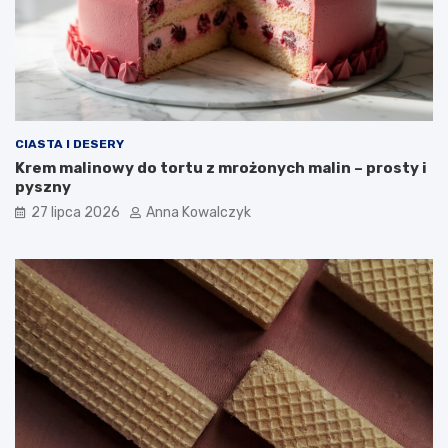
CIASTA I DESERY
Krem malinowy do tortu z mrożonych malin – prosty i
pyszny
27 lipca 2026
Anna Kowalczyk