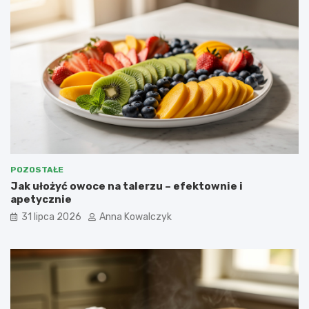
POZOSTAŁE
Jak ułożyć owoce na talerzu – efektownie i
apetycznie
31 lipca 2026
Anna Kowalczyk