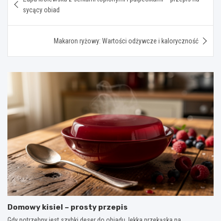
wpisu
sycący obiad
Makaron ryżowy: Wartości odżywcze i kaloryczność
Domowy kisiel – prosty przepis
Gdy potrzebny jest szybki deser do obiadu, lekka przekąska na