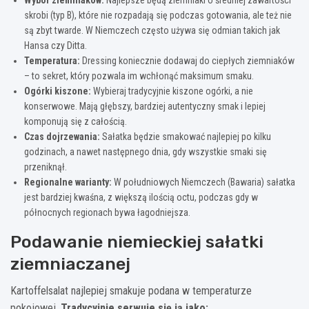
skrobi (typ B), które nie rozpadają się podczas gotowania, ale też nie
są zbyt twarde. W Niemczech często używa się odmian takich jak
Hansa czy Ditta.
Temperatura:
Dressing koniecznie dodawaj do ciepłych ziemniaków
– to sekret, który pozwala im wchłonąć maksimum smaku.
Ogórki kiszone:
Wybieraj tradycyjnie kiszone ogórki, a nie
konserwowe. Mają głębszy, bardziej autentyczny smak i lepiej
komponują się z całością.
Czas dojrzewania:
Sałatka będzie smakować najlepiej po kilku
godzinach, a nawet następnego dnia, gdy wszystkie smaki się
przeniknął.
Regionalne warianty:
W południowych Niemczech (Bawaria) sałatka
jest bardziej kwaśna, z większą ilością octu, podczas gdy w
północnych regionach bywa łagodniejsza.
Podawanie niemieckiej sałatki
ziemniaczanej
Kartoffelsalat najlepiej smakuje podana w temperaturze
pokojowej.
Tradycyjnie serwuje się ją jako: