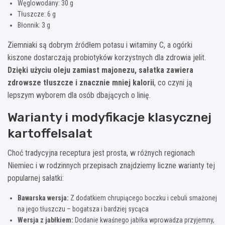
Węglowodany: 30 g
Tłuszcze: 6 g
Błonnik: 3 g
Ziemniaki są dobrym źródłem potasu i witaminy C, a ogórki
kiszone dostarczają probiotyków korzystnych dla zdrowia jelit.
Dzięki użyciu oleju zamiast majonezu, sałatka zawiera
zdrowsze tłuszcze i znacznie mniej kalorii
, co czyni ją
lepszym wyborem dla osób dbających o linię.
Warianty i modyfikacje klasycznej
kartoffelsalat
Choć tradycyjna receptura jest prosta, w różnych regionach
Niemiec i w rodzinnych przepisach znajdziemy liczne warianty tej
popularnej sałatki:
Bawarska wersja:
Z dodatkiem chrupiącego boczku i cebuli smażonej
na jego tłuszczu – bogatsza i bardziej sycąca
Wersja z jabłkiem:
Dodanie kwaśnego jabłka wprowadza przyjemny,