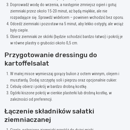
Doprowadź wodę do wrzenia, a następnie zmniejsz ogień i gotuj
ziemniaki przez około 15-20 minut, aż będą miękkie, ale nie
rozpadające się. Sprawdź widelcem – powinien wchodzić bez oporu.
Odcedź ziemniaki i pozostaw na 5 minut, aby lekko ostygły, ale wciąż
były ciepłe.
Obierz ziemniaki ze skórki (będzie schodzić bardzo łatwo) i pokrój je
w równe plastry o grubości około 0,5 cm.
Przygotowanie dressingu do
kartoffelsalat
W małej misce wymieszaj gorący bulion z octem winnym, olejem i
musztardą. Dodaj szczyptę soli i pieprzu oraz opcjonalnie cukier.
Cebulę obierz i pokrój w bardzo drobną kostkę.
Ogórki kiszone pokrój w cienkie plasterki lub drobną kostkę, w
zależności od preferencji.
Łączenie składników sałatki
ziemniaczanej
Ciepłe, pokrojone ziemniaki przełóż do dużej miski.