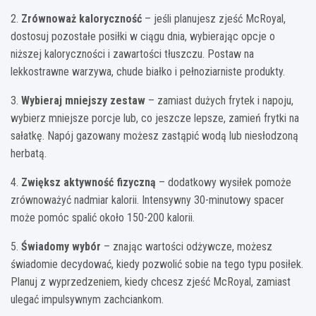
2.
Zrównoważ kaloryczność
– jeśli planujesz zjeść McRoyal,
dostosuj pozostałe posiłki w ciągu dnia, wybierając opcje o
niższej kaloryczności i zawartości tłuszczu. Postaw na
lekkostrawne warzywa, chude białko i pełnoziarniste produkty.
3.
Wybieraj mniejszy zestaw
– zamiast dużych frytek i napoju,
wybierz mniejsze porcje lub, co jeszcze lepsze, zamień frytki na
sałatkę. Napój gazowany możesz zastąpić wodą lub niesłodzoną
herbatą.
4.
Zwiększ aktywność fizyczną
– dodatkowy wysiłek pomoże
zrównoważyć nadmiar kalorii. Intensywny 30-minutowy spacer
może pomóc spalić około 150-200 kalorii.
5.
Świadomy wybór
– znając wartości odżywcze, możesz
świadomie decydować, kiedy pozwolić sobie na tego typu posiłek.
Planuj z wyprzedzeniem, kiedy chcesz zjeść McRoyal, zamiast
ulegać impulsywnym zachciankom.