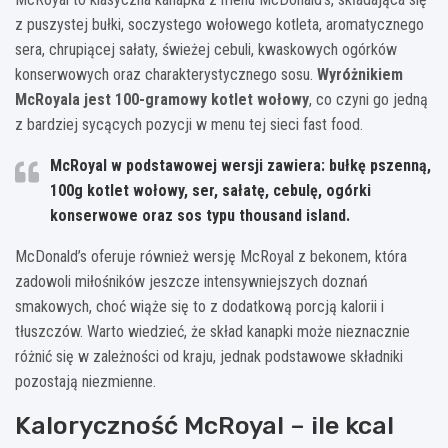
z puszystej bułki, soczystego wołowego kotleta, aromatycznego
sera, chrupiącej sałaty, świeżej cebuli, kwaskowych ogórków
konserwowych oraz charakterystycznego sosu.
Wyróżnikiem
McRoyala jest 100-gramowy kotlet wołowy
, co czyni go jedną
z bardziej sycących pozycji w menu tej sieci fast food.
McRoyal w podstawowej wersji zawiera: bułkę pszenną,
100g kotlet wołowy, ser, sałatę, cebulę, ogórki
konserwowe oraz sos typu thousand island.
McDonald’s oferuje również wersję McRoyal z bekonem, która
zadowoli miłośników jeszcze intensywniejszych doznań
smakowych, choć wiąże się to z dodatkową porcją kalorii i
tłuszczów. Warto wiedzieć, że skład kanapki może nieznacznie
różnić się w zależności od kraju, jednak podstawowe składniki
pozostają niezmienne.
Kaloryczność McRoyal – ile kcal