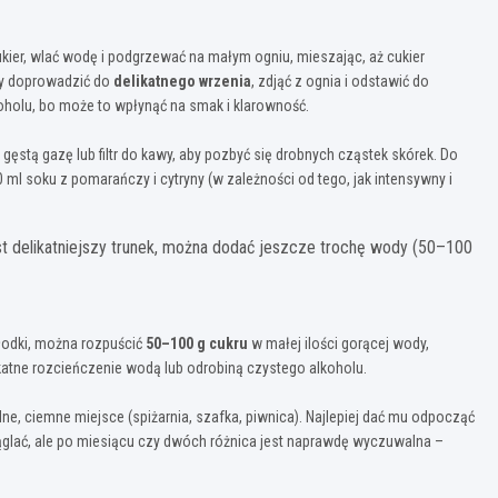
ier, wlać wodę i podgrzewać na małym ogniu, mieszając, aż cukier
zy doprowadzić do
delikatnego wrzenia
, zdjąć z ognia i odstawić do
holu, bo może to wpłynąć na smak i klarowność.
z gęstą gazę lub filtr do kawy, aby pozbyć się drobnych cząstek skórek. Do
l soku z pomarańczy i cytryny (w zależności od tego, jak intensywny i
est delikatniejszy trunek, można dodać jeszcze trochę wody (50–100
słodki, można rozpuścić
50–100 g cukru
w małej ilości gorącej wody,
delikatne rozcieńczenie wodą lub odrobiną czystego alkoholu.
dne, ciemne miejsce (spiżarnia, szafka, piwnica). Najlepiej dać mu odpocząć
ąglać, ale po miesiącu czy dwóch różnica jest naprawdę wyczuwalna –