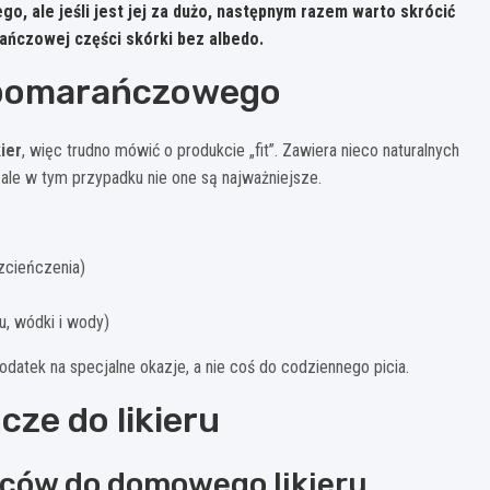
o, ale jeśli jest jej za dużo, następnym razem warto skrócić
ańczowej części skórki bez albedo.
u pomarańczowego
kier
, więc trudno mówić o produkcie „fit”. Zawiera nieco naturalnych
 ale w tym przypadku nie one są najważniejsze.
ozcieńczenia)
u, wódki i wody)
datek na specjalne okazje, a nie coś do codziennego picia.
ze do likieru
oców do domowego likieru