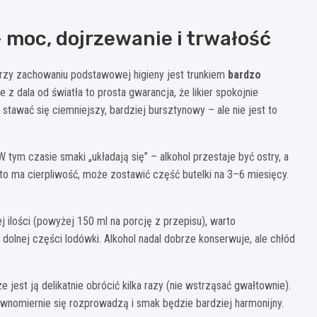
moc, dojrzewanie i trwałość
rzy zachowaniu podstawowej higieny jest trunkiem
bardzo
 z dala od światła to prosta gwarancja, że likier spokojnie
stawać się ciemniejszy, bardziej bursztynowy – ale nie jest to
 tym czasie smaki „układają się” – alkohol przestaje być ostry, a
 Kto ma cierpliwość, może zostawić część butelki na 3–6 miesięcy.
j ilości (powyżej 150 ml na porcję z przepisu), warto
dolnej części lodówki. Alkohol nadal dobrze konserwuje, ale chłód
ze jest ją delikatnie obrócić kilka razy (nie wstrząsać gwałtownie).
wnomiernie się rozprowadzą i smak będzie bardziej harmonijny.