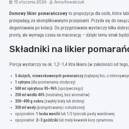
15 stycznia 2026
Anna Kowalczyk
Domowy likier pomarańczowy
to propozycja dla osób, które lub
przepadają za skomplikowanymi przepisami. Przyda się do nasąc
degustowania po kolacji. Do przygotowania wystarczy kilka dobrych
prosty, ale wymaga czasu na macerację – dzięki temu smak będzie
Składniki na likier pomara
Porcja wystarczy na ok. 1,2–1,4 litra likieru (w zależności od tego
5 dużych, niewoskowanych pomarańczy
(najlepiej bio, o intensywn
1 cytryna
(dla przełamania słodyczy)
500 ml spirytusu 95–96%
(spożywczego)
250 ml wódki 40%
(neutralnej, bez aromatów)
350–400 g cukru
(zwykły biały lub drobny)
350 ml wody
(przegotowanej i ostudzonej)
opcjonalnie:
1 laska wanilii
lub 1/2 łyżeczki pasty waniliowej
opcjonalnie:
2–3 goździki
lub mały kawałek kory cynamonu