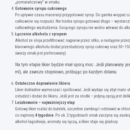
„pomarańczowy” w smaku.
Gotowanie syropu cukrowego
Po upływie czasu maceracji przygotować syrop. Do garnka wsypać cuk
całkowicie się rozpuści. Nie trzeba syropu gotować długo – wystarc
całkowitego wystudzenia. Gorącego syropu nie wolno wlewać do alko
Łączenie alkoholu z syropem
Alkohol ze słoja przefiltrować: najpierw przez sitko, a następnie prze
klarownego alkoholu dodać przestudzony syrop cukrowy oraz 50–150 m
świeży smak jest preferowany).
Na tym etapie likier będzie miał sporą moc. Jeśli planowany j
ml), ale zawsze stopniowo, próbując po każdym dolaniu.
Ostateczne doprawienie likieru
Likier dokładnie wymieszać i spróbować. Jeśli wydaje się zbyt mało 
ostudzić i dodać do likieru. Jeśli jest za słodki – jedyną opcją jest 
Leżakowanie – najważniejszy etap
Gotowy likier rozlać do butelek, szczelnie zamknąć i odstawić w chło
co najmniej
4 tygodnie
. Po ok. 2 tygodniach smak zaczyna się zaokr
alkohol łagodnieje, aromaty się łączą, a likier staje się gładszy.