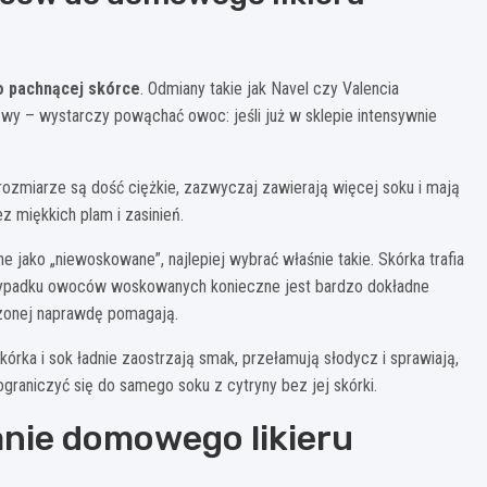
o pachnącej skórce
. Odmiany takie jak Navel czy Valencia
zwy – wystarczy powąchać owoc: jeśli już w sklepie intensywnie
ozmiarze są dość ciężkie, zazwyczaj zawierają więcej soku i mają
z miękkich plam i zasinień.
jako „niewoskowane”, najlepiej wybrać właśnie takie. Skórka trafia
przypadku owoców woskowanych konieczne jest bardzo dokładne
czonej naprawdę pomagają.
skórka i sok ładnie zaostrzają smak, przełamują słodycz i sprawiają,
 ograniczyć się do samego soku z cytryny bez jej skórki.
nie domowego likieru