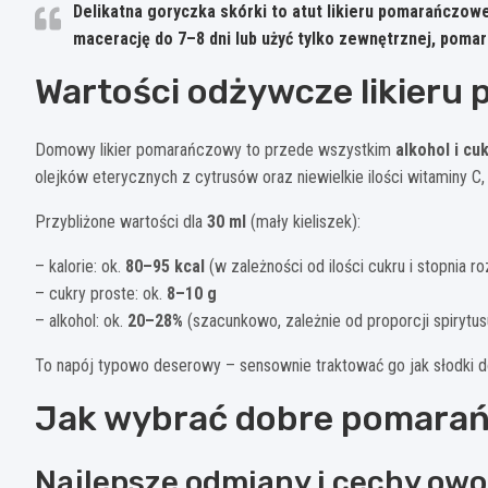
Delikatna
goryczka skórki
to atut likieru pomarańczoweg
macerację do
7–8 dni
lub użyć tylko zewnętrznej, pomar
Wartości odżywcze likier
Domowy likier pomarańczowy to przede wszystkim
alkohol i cu
olejków eterycznych z cytrusów oraz niewielkie ilości witaminy C,
Przybliżone wartości dla
30 ml
(mały kieliszek):
– kalorie: ok.
80–95 kcal
(w zależności od ilości cukru i stopnia r
– cukry proste: ok.
8–10 g
– alkohol: ok.
20–28%
(szacunkowo, zależnie od proporcji spirytus
To napój typowo deserowy – sensownie traktować go jak słodki do
Jak wybrać dobre pomarańc
Najlepsze odmiany i cechy ow