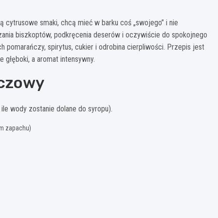
ią cytrusowe smaki, chcą mieć w barku coś „swojego” i nie
zania biszkoptów, podkręcenia deserów i oczywiście do spokojnego
 pomarańczy, spirytus, cukier i odrobina cierpliwości. Przepis jest
 głęboki, a aromat intensywny.
ńczowy
, ile wody zostanie dolane do syropu).
ym zapachu)