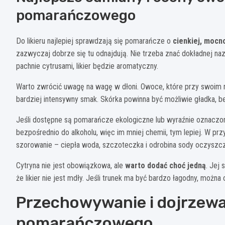
pomarańczowego
Do likieru najlepiej sprawdzają się pomarańcze o
cienkiej, mocn
zazwyczaj dobrze się tu odnajdują. Nie trzeba znać dokładnej na
pachnie cytrusami, likier będzie aromatyczny.
Warto zwrócić uwagę na wagę w dłoni. Owoce, które przy swoim r
bardziej intensywny smak. Skórka powinna być możliwie gładka, be
Jeśli dostępne są pomarańcze ekologiczne lub wyraźnie oznaczone 
bezpośrednio do alkoholu, więc im mniej chemii, tym lepiej. W 
szorowanie – ciepła woda, szczoteczka i odrobina sody oczysz
Cytryna nie jest obowiązkowa, ale
warto dodać choć jedną
. Jej 
że likier nie jest mdły. Jeśli trunek ma być bardzo łagodny, można
Przechowywanie i dojrzewa
pomarańczowego