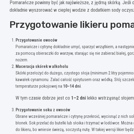
Pomarańcze powinny być jak najświeższe, z jędrną skórką. Jeśli
dokładnie wyszorować w ciepłej wodzie z dodatkiem sody oczysz
Przygotowanie likieru pom
Przygotowanie owoców
Pomarańcze i cytrynę dokładnie umyć, sparzyć wrzątkiem, a następn
za pomocą obieraczki do warzyw, starając się nie zabierać białej, gorzk
nożem.
Maceracja skórek w alkoholu
Skórki przełożyć do dużego, czystego słoja (minimum 2 litry pojemnoś
kawałek cynamonu. Zalać całość spirytusem oraz wódką. Słój szczel
temperaturze pokojowej na
10–14 dni
.
W tym czasie dobrze jest co
1–2 dni
lekko wstrząsnąć słojem 
Przygotowanie soku z owoców
Obrane wcześniej pomarańcze i cytrynę przekroić, wycisnąć z nich so
błonek. Sok przelać do butelki lub słoika i trzymać w lodówce. Można
do likieru, bo wniesie świeżą, soczystą nutę. W takiej wersji likier b