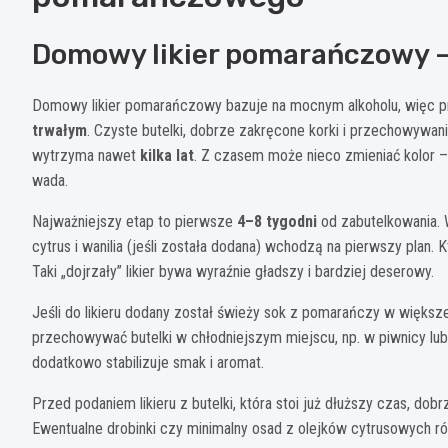
Domowy likier pomarańczowy – 
Domowy likier pomarańczowy bazuje na mocnym alkoholu, więc p
trwałym
. Czyste butelki, dobrze zakręcone korki i przechowywanie
wytrzyma nawet
kilka lat
. Z czasem może nieco zmieniać kolor – 
wada.
Najważniejszy etap to pierwsze
4–8 tygodni
od zabutelkowania. W
cytrus i wanilia (jeśli została dodana) wchodzą na pierwszy plan.
Taki „dojrzały” likier bywa wyraźnie gładszy i bardziej deserowy.
Jeśli do likieru dodany został świeży sok z pomarańczy w większe
przechowywać butelki w chłodniejszym miejscu, np. w piwnicy lub 
dodatkowo stabilizuje smak i aromat.
Przed podaniem likieru z butelki, która stoi już dłuższy czas, dobr
Ewentualne drobinki czy minimalny osad z olejków cytrusowych ró