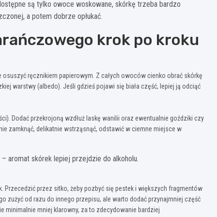
 dostępne są tylko owoce woskowane, skórkę trzeba bardzo
czonej, a potem dobrze opłukać.
arańczowego krok po kroku
ie osuszyć ręcznikiem papierowym. Z całych owoców cienko obrać skórkę
iej warstwy (albedo). Jeśli gdzieś pojawi się biała część, lepiej ją odciąć
ci). Dodać przekrojoną wzdłuż laskę wanilii oraz ewentualnie goździki czy
nie zamknąć, delikatnie wstrząsnąć, odstawić w ciemne miejsce w
– aromat skórek lepiej przejdzie do alkoholu.
k. Przecedzić przez sitko, żeby pozbyć się pestek i większych fragmentów
 go zużyć od razu do innego przepisu, ale warto dodać przynajmniej część
ędzie minimalnie mniej klarowny, za to zdecydowanie bardziej