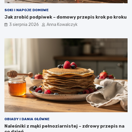
SOKI I NAPOJE DOMOWE
Jak zrobić podpiwek – domowy przepis krok po kroku
3 sierpnia 2026
Anna Kowalczyk
OBIADY I DANIA GŁÓWNE
Naleśniki z mąki pełnoziarnistej – zdrowy przepis na
co dzień