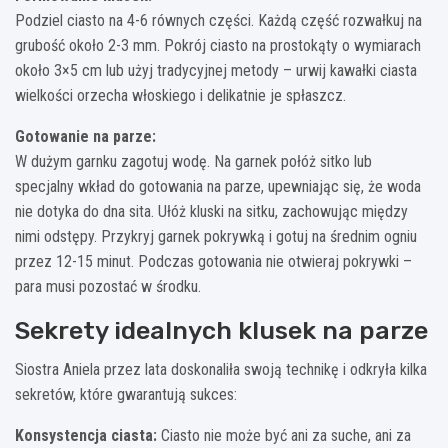
Podziel ciasto na 4-6 równych części. Każdą część rozwałkuj na
grubość około 2-3 mm. Pokrój ciasto na prostokąty o wymiarach
około 3×5 cm lub użyj tradycyjnej metody – urwij kawałki ciasta
wielkości orzecha włoskiego i delikatnie je spłaszcz.
Gotowanie na parze:
W dużym garnku zagotuj wodę. Na garnek połóż sitko lub
specjalny wkład do gotowania na parze, upewniając się, że woda
nie dotyka do dna sita. Ułóż kluski na sitku, zachowując między
nimi odstępy. Przykryj garnek pokrywką i gotuj na średnim ogniu
przez 12-15 minut. Podczas gotowania nie otwieraj pokrywki –
para musi pozostać w środku.
Sekrety idealnych klusek na parze
Siostra Aniela przez lata doskonaliła swoją technikę i odkryła kilka
sekretów, które gwarantują sukces:
Konsystencja ciasta:
Ciasto nie może być ani za suche, ani za