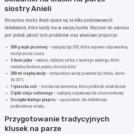
siostry Anieli
Receptura siostry Anieli opiera się na kilku podstawowych
składnikach, które każdy ma w swojej kuchni. Kluczem do sukcesu
jest jednak jakość tych produktów oraz właściwe proporcje:
500 g mąki pszennej
– najlepiej typ 500, która zapewni odpowiednią
elastyczność ciasta
3 duże jajka
– świeże, najlepiej od kur z wolnego wybiegu, które
nadadzą kluskom piękny złocisty kolor
200 ml ciepłej wody
– temperatura wody powinna być letnia, około
30-35°C
1 łyżeczka soli
– morska lub kamienna, która podkreśli smak klusek
2 łyżki oleju roślinnego
– najlepiej rzepakowy lub słonecznikowy
Szczypta białego pieprzu
– opcjonalnie, dla delikatnego
podkreślenia smaku
Przygotowanie tradycyjnych
klusek na parze