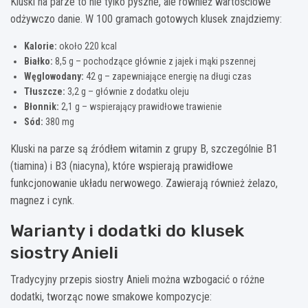
Kluski na parze to nie tylko pyszne, ale również wartościowe
odżywczo danie. W 100 gramach gotowych klusek znajdziemy:
Kalorie:
około 220 kcal
Białko:
8,5 g – pochodzące głównie z jajek i mąki pszennej
Węglowodany:
42 g – zapewniające energię na długi czas
Tłuszcze:
3,2 g – głównie z dodatku oleju
Błonnik:
2,1 g – wspierający prawidłowe trawienie
Sód:
380 mg
Kluski na parze są źródłem witamin z grupy B, szczególnie B1
(tiamina) i B3 (niacyna), które wspierają prawidłowe
funkcjonowanie układu nerwowego. Zawierają również żelazo,
magnez i cynk.
Warianty i dodatki do klusek
siostry Anieli
Tradycyjny przepis siostry Anieli można wzbogacić o różne
dodatki, tworząc nowe smakowe kompozycje: