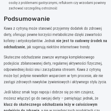
osoby z problemami gastrycznymi, refluksem czy wrzodami powinny
zachować szczególną ostrożność
Podsumowanie
Kawa z cytryną może stanowić przyjemny dodatek do zdrowej
diety, oferując pewne korzyści metaboliczne dzięki zawartości
kofeiny i antyoksydantów. Jednak
nie jest to cudowny środek na
odchudzanie
, jak sugerują niektóre internetowe trendy.
Skuteczne odchudzanie zawsze wymaga kompleksowego
podejścia: zbilansowanej diety, regularnej aktywności fizycznej,
odpowiedniej ilości snu i zarządzania stresem. Kawa z cytryną
może być jedynie niewielkim wsparciem w tym procesie, ale nie
zastąpi zdrowych nawyków żywieniowych i aktywnego stylu życia.
Jeśli lubisz smak tego napoju i dobrze się po nim czujesz,
możesz włączyć go do swojej diety – pamiętając jednak, że
klucz do skutecznego odchudzania leży w całościowym
podejściu do zdrowia
, a nie w pojedynczych produktach czy