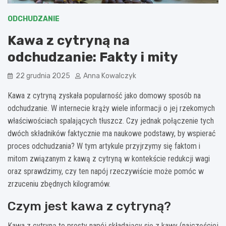
ODCHUDZANIE
Kawa z cytryną na
odchudzanie: Fakty i mity
22 grudnia 2025
Anna Kowalczyk
Kawa z cytryną zyskała popularność jako domowy sposób na
odchudzanie. W internecie krąży wiele informacji o jej rzekomych
właściwościach spalających tłuszcz. Czy jednak połączenie tych
dwóch składników faktycznie ma naukowe podstawy, by wspierać
proces odchudzania? W tym artykule przyjrzymy się faktom i
mitom związanym z kawą z cytryną w kontekście redukcji wagi
oraz sprawdzimy, czy ten napój rzeczywiście może pomóc w
zrzuceniu zbędnych kilogramów.
Czym jest kawa z cytryną?
Kawa z cytryną to prosty napój składający się z kawy (najczęściej