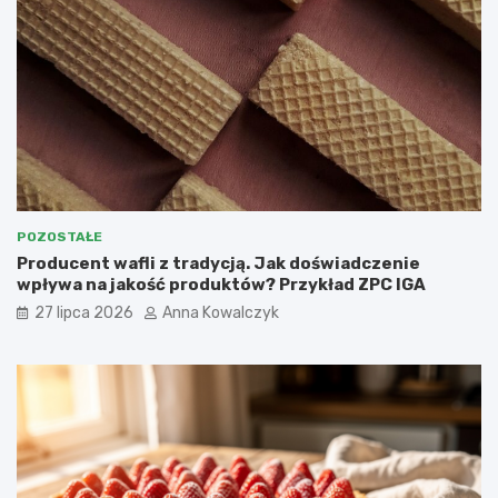
POZOSTAŁE
Producent wafli z tradycją. Jak doświadczenie
wpływa na jakość produktów? Przykład ZPC IGA
27 lipca 2026
Anna Kowalczyk