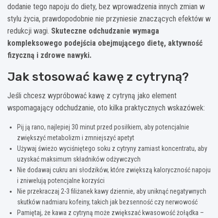
dodanie tego napoju do diety, bez wprowadzenia innych zmian w
stylu życia, prawdopodobnie nie przyniesie znaczących efektów w
redukcji wagi.
Skuteczne odchudzanie wymaga
kompleksowego podejścia obejmującego dietę, aktywność
fizyczną i zdrowe nawyki.
Jak stosować kawę z cytryną?
Jeśli chcesz wypróbować kawę z cytryną jako element
wspomagający odchudzanie, oto kilka praktycznych wskazówek:
Pij ją rano, najlepiej 30 minut przed posiłkiem, aby potencjalnie
zwiększyć metabolizm i zmniejszyć apetyt
Używaj świeżo wyciśniętego soku z cytryny zamiast koncentratu, aby
uzyskać maksimum składników odżywczych
Nie dodawaj cukru ani słodzików, które zwiększą kaloryczność napoju
i zniwelują potencjalne korzyści
Nie przekraczaj 2-3 filiżanek kawy dziennie, aby uniknąć negatywnych
skutków nadmiaru kofeiny, takich jak bezsenność czy nerwowość
Pamiętaj, że kawa z cytryną może zwiększać kwasowość żołądka –