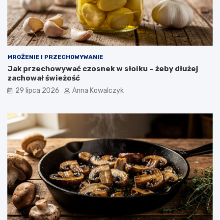
MROŻENIE I PRZECHOWYWANIE
Jak przechowywać czosnek w słoiku – żeby dłużej
zachował świeżość
29 lipca 2026
Anna Kowalczyk