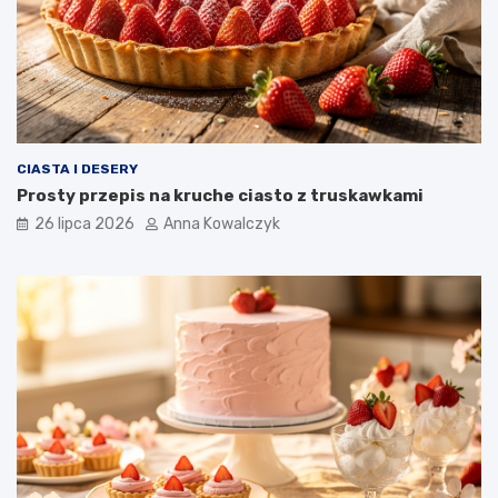
CIASTA I DESERY
Prosty przepis na kruche ciasto z truskawkami
26 lipca 2026
Anna Kowalczyk