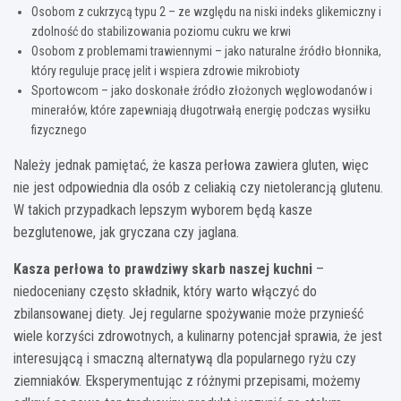
Osobom z cukrzycą typu 2 – ze względu na niski indeks glikemiczny i
zdolność do stabilizowania poziomu cukru we krwi
Osobom z problemami trawiennymi – jako naturalne źródło błonnika,
który reguluje pracę jelit i wspiera zdrowie mikrobioty
Sportowcom – jako doskonałe źródło złożonych węglowodanów i
minerałów, które zapewniają długotrwałą energię podczas wysiłku
fizycznego
Należy jednak pamiętać, że kasza perłowa zawiera gluten, więc
nie jest odpowiednia dla osób z celiakią czy nietolerancją glutenu.
W takich przypadkach lepszym wyborem będą kasze
bezglutenowe, jak gryczana czy jaglana.
Kasza perłowa to prawdziwy skarb naszej kuchni
–
niedoceniany często składnik, który warto włączyć do
zbilansowanej diety. Jej regularne spożywanie może przynieść
wiele korzyści zdrowotnych, a kulinarny potencjał sprawia, że jest
interesującą i smaczną alternatywą dla popularnego ryżu czy
ziemniaków. Eksperymentując z różnymi przepisami, możemy