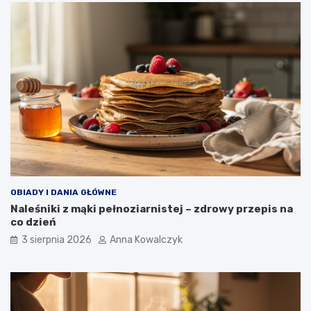
OBIADY I DANIA GŁÓWNE
Naleśniki z mąki pełnoziarnistej – zdrowy przepis na
co dzień
3 sierpnia 2026
Anna Kowalczyk