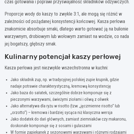
czas gotowania i poprawi przyswajalność składników odżywczych.
Proporcje wody do kaszy to zwykle 3:1, ale mogą się różnić w
zależności od pożądanej konsystencji końcowej. Kasza perłowa
znakomicie absorbuje smaki, dlatego warto gotować ją na bulionie
warzywnym, drobiowym lub wołowym zamiast na wodzie, co nada
jej bogatszy, głębszy smak.
Kulinarny potencjał kaszy perłowej
Kasza perłowa jest niezwykle wszechstronna w kuchni:
Jako składnik zup, np. w tradycyjnej polskiej zupie krupnik, gdzie
nadaje potrawie charakterystyczną, kremową konsystencję
Jako baza do sałatek, szczególnie dobrze komponuje się z
pieczonymi warzywami, świeżymi ziołami i oliwą z oliwek
Jako alternatywa dla ryżu w risotto (tzw. „jęczmienne risotto” lub
„orzotto”) – kremowa i bardziej sycąca niż klasyczna wersja
Jako dodatek do dań głównych, zamiast ziemniaków czy makaronu,
doskonale komponuje się z sosami i gulaszami
W formie zapiekanek z sezonowymi warzywami i różnymi rodzajami