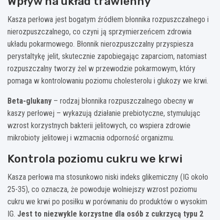
Wpływ na układ trawienny
Kasza perłowa jest bogatym źródłem błonnika rozpuszczalnego i
nierozpuszczalnego, co czyni ją sprzymierzeńcem zdrowia
układu pokarmowego. Błonnik nierozpuszczalny przyspiesza
perystaltykę jelit, skutecznie zapobiegając zaparciom, natomiast
rozpuszczalny tworzy żel w przewodzie pokarmowym, który
pomaga w kontrolowaniu poziomu cholesterolu i glukozy we krwi.
Beta-glukany
– rodzaj błonnika rozpuszczalnego obecny w
kaszy perłowej – wykazują działanie prebiotyczne, stymulując
wzrost korzystnych bakterii jelitowych, co wspiera zdrowie
mikrobioty jelitowej i wzmacnia odporność organizmu.
Kontrola poziomu cukru we krwi
Kasza perłowa ma stosunkowo niski indeks glikemiczny (IG około
25-35), co oznacza, że powoduje wolniejszy wzrost poziomu
cukru we krwi po posiłku w porównaniu do produktów o wysokim
IG.
Jest to niezwykle korzystne dla osób z cukrzycą typu 2