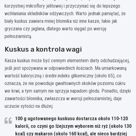
korzystnej mikroflory jelitowej i przyczyniać się do lepszego
wchłaniania składników odżywczych. Warto jednak pamiętać, że
biały kuskus zawiera mniej błonnika niż inne kasze, takie jak
gryczana czy jaglana, dlatego warto sięgać po wersję
pełnoziarnistą.
Kuskus a kontrola wagi
Kasza kuskus może być cennym elementem diety odchudzającej,
jeśli jest spożywana w odpowiednich ilościach. Ma umiarkowaną
wartość kaloryczną i średni indeks glikemiczny (około 65), co
oznacza, że nie powoduje gwałtownych skoków poziomu cukru
we krwi, a tym samym nie sprzyja napadom głodu. Ponadto, dzięki
zawartości błonnika, zwłaszcza w wersji pełnoziarnistej, daje
uczucie sytości na dłużej.
100 g ugotowanego kuskusu dostarcza około 110-120
kalorii, co czyni go lżejszym wyborem niż ryż (około 130
kcal) czy makaron (około 160 kcal), ale nieco bardziej