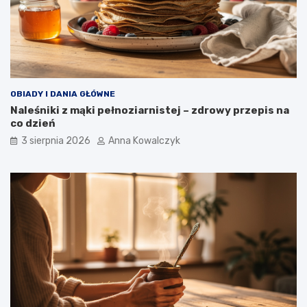
OBIADY I DANIA GŁÓWNE
Naleśniki z mąki pełnoziarnistej – zdrowy przepis na
co dzień
3 sierpnia 2026
Anna Kowalczyk