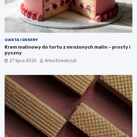
CIASTA I DESERY
Krem malinowy do tortu z mrożonych malin – prosty i
pyszny
27 lipca 2026
Anna Kowalczyk