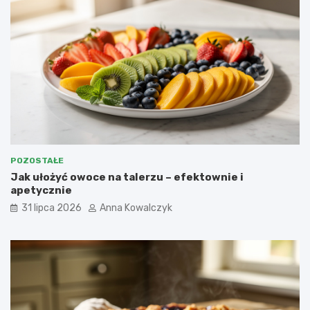
POZOSTAŁE
Jak ułożyć owoce na talerzu – efektownie i
apetycznie
31 lipca 2026
Anna Kowalczyk