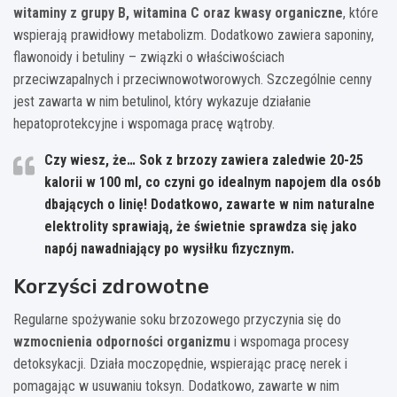
witaminy z grupy B, witamina C oraz kwasy organiczne
, które
wspierają prawidłowy metabolizm. Dodatkowo zawiera saponiny,
flawonoidy i betuliny – związki o właściwościach
przeciwzapalnych i przeciwnowotworowych. Szczególnie cenny
jest zawarta w nim betulinol, który wykazuje działanie
hepatoprotekcyjne i wspomaga pracę wątroby.
Czy wiesz, że… Sok z brzozy zawiera zaledwie 20-25
kalorii w 100 ml, co czyni go idealnym napojem dla osób
dbających o linię! Dodatkowo, zawarte w nim naturalne
elektrolity sprawiają, że świetnie sprawdza się jako
napój nawadniający po wysiłku fizycznym.
Korzyści zdrowotne
Regularne spożywanie soku brzozowego przyczynia się do
wzmocnienia odporności organizmu
i wspomaga procesy
detoksykacji. Działa moczopędnie, wspierając pracę nerek i
pomagając w usuwaniu toksyn. Dodatkowo, zawarte w nim