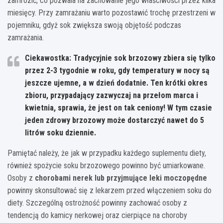
zamrozić, co pozwala na zachowanie jego właściwości przez kilka
miesięcy. Przy zamrażaniu warto pozostawić trochę przestrzeni w
pojemniku, gdyż sok zwiększa swoją objętość podczas
zamrażania.
Ciekawostka: Tradycyjnie sok brzozowy zbiera się tylko
przez 2-3 tygodnie w roku, gdy temperatury w nocy są
jeszcze ujemne, a w dzień dodatnie. Ten krótki okres
zbioru, przypadający zazwyczaj na przełom marca i
kwietnia, sprawia, że jest on tak ceniony! W tym czasie
jeden zdrowy brzozowy może dostarczyć nawet do 5
litrów soku dziennie.
Pamiętać należy, że jak w przypadku każdego suplementu diety,
również spożycie soku brzozowego powinno być umiarkowane.
Osoby z
chorobami nerek lub przyjmujące leki moczopędne
powinny skonsultować się z lekarzem przed włączeniem soku do
diety. Szczególną ostrożność powinny zachować osoby z
tendencją do kamicy nerkowej oraz cierpiące na choroby