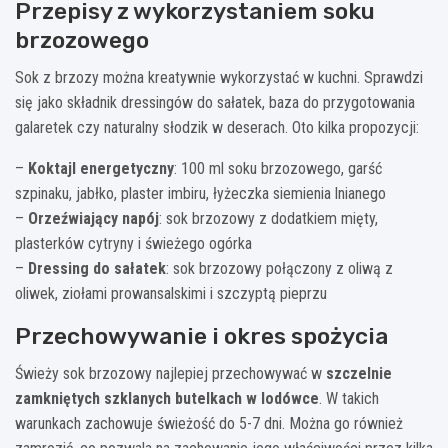
Przepisy z wykorzystaniem soku
brzozowego
Sok z brzozy można kreatywnie wykorzystać w kuchni. Sprawdzi
się jako składnik dressingów do sałatek, baza do przygotowania
galaretek czy naturalny słodzik w deserach. Oto kilka propozycji:
–
Koktajl energetyczny
: 100 ml soku brzozowego, garść
szpinaku, jabłko, plaster imbiru, łyżeczka siemienia lnianego
–
Orzeźwiający napój
: sok brzozowy z dodatkiem mięty,
plasterków cytryny i świeżego ogórka
–
Dressing do sałatek
: sok brzozowy połączony z oliwą z
oliwek, ziołami prowansalskimi i szczyptą pieprzu
Przechowywanie i okres spożycia
Świeży sok brzozowy najlepiej przechowywać w
szczelnie
zamkniętych szklanych butelkach w lodówce
. W takich
warunkach zachowuje świeżość do 5-7 dni. Można go również