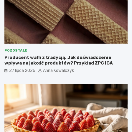
POZOSTAŁE
Producent wafli z tradycją. Jak doświadczenie
wpływa na jakość produktów? Przykład ZPC IGA
27 lipca 2026
Anna Kowalczyk