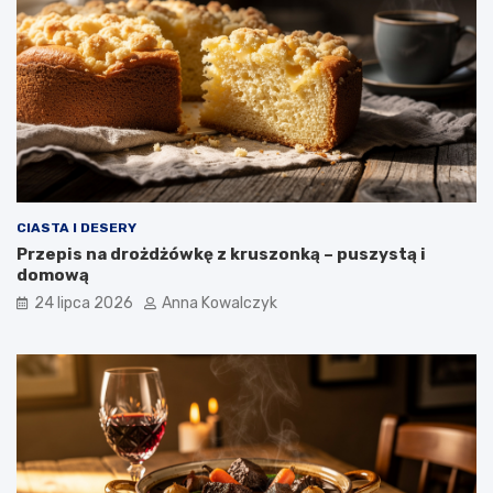
CIASTA I DESERY
Przepis na drożdżówkę z kruszonką – puszystą i
domową
24 lipca 2026
Anna Kowalczyk