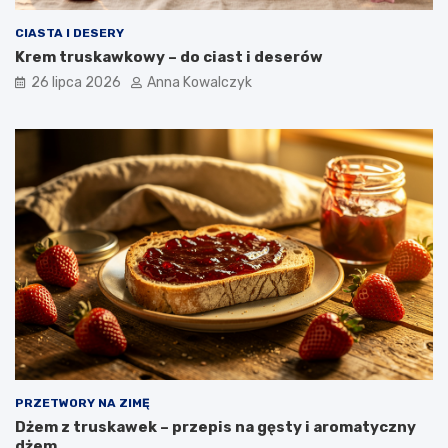
CIASTA I DESERY
Krem truskawkowy – do ciast i deserów
26 lipca 2026
Anna Kowalczyk
PRZETWORY NA ZIMĘ
Dżem z truskawek – przepis na gęsty i aromatyczny
dżem