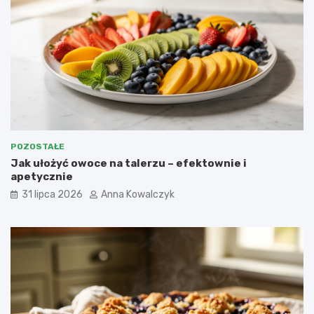
POZOSTAŁE
Jak ułożyć owoce na talerzu – efektownie i
apetycznie
31 lipca 2026
Anna Kowalczyk