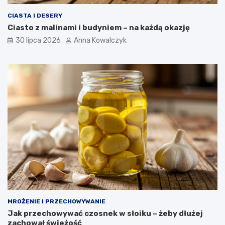
CIASTA I DESERY
Ciasto z malinami i budyniem – na każdą okazję
30 lipca 2026
Anna Kowalczyk
MROŻENIE I PRZECHOWYWANIE
Jak przechowywać czosnek w słoiku – żeby dłużej
zachował świeżość