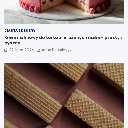
CIASTA I DESERY
Krem malinowy do tortu z mrożonych malin – prosty i
pyszny
27 lipca 2026
Anna Kowalczyk