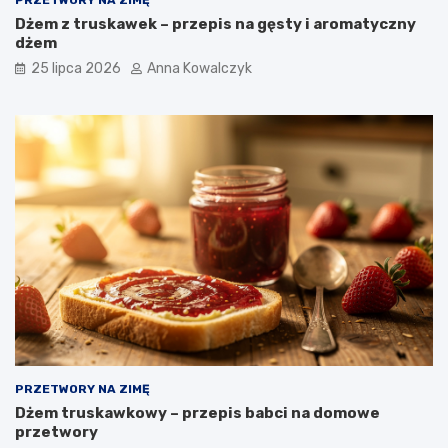
PRZETWORY NA ZIMĘ
Dżem z truskawek – przepis na gęsty i aromatyczny
dżem
25 lipca 2026
Anna Kowalczyk
PRZETWORY NA ZIMĘ
Dżem truskawkowy – przepis babci na domowe
przetwory