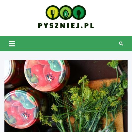
Skip
to
content
pyszniej.pl