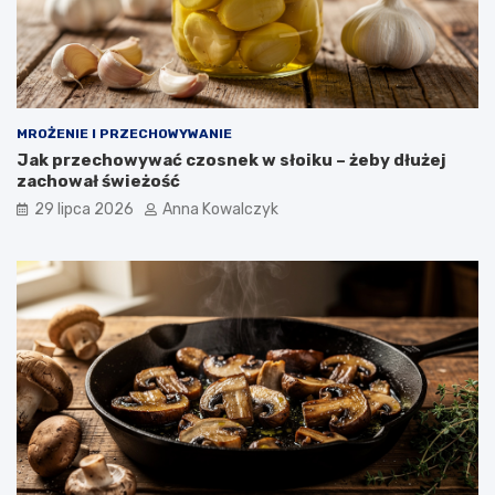
MROŻENIE I PRZECHOWYWANIE
Jak przechowywać czosnek w słoiku – żeby dłużej
zachował świeżość
29 lipca 2026
Anna Kowalczyk