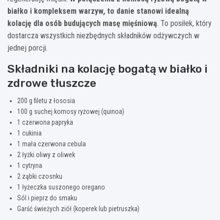
białko i kompleksem warzyw, to danie stanowi idealną
kolację dla osób budujących masę mięśniową
. To posiłek, który
dostarcza wszystkich niezbędnych składników odżywczych w
jednej porcji.
Składniki na kolację bogatą w białko i
zdrowe tłuszcze
200 g filetu z łososia
100 g suchej komosy ryżowej (quinoa)
1 czerwona papryka
1 cukinia
1 mała czerwona cebula
2 łyżki oliwy z oliwek
1 cytryna
2 ząbki czosnku
1 łyżeczka suszonego oregano
Sól i pieprz do smaku
Garść świeżych ziół (koperek lub pietruszka)