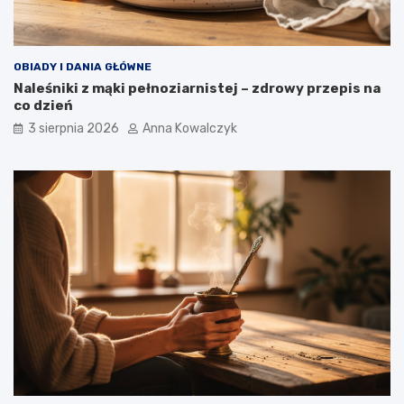
OBIADY I DANIA GŁÓWNE
Naleśniki z mąki pełnoziarnistej – zdrowy przepis na
co dzień
3 sierpnia 2026
Anna Kowalczyk