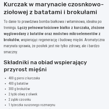
Kurczak w marynacie czosnkowo-
ziołowej z batatami i brokułami
To danie to prawdziwa bomba białkowa i witaminowa, idealna po
treningu.
Łączy pełnowartościowe białko z kurczaka, złożone
węglowodany z batatów oraz mnóstwo mikroelementów z
brokułów
, wspierając regenerację i budowę mięśni. Aromatyczna
marynata sprawia, że posiłek jest nie tylko zdrowy, ale i bardzo
smaczny.
Składniki na obiad wspierający
przyrost mięśni
400 g piersi z kurczaka
400 g batatów
300 g brokułów
2 łyżki oliwy z oliwek
2 ząbki czosnku
1 łyżeczka suszonego rozmarynu