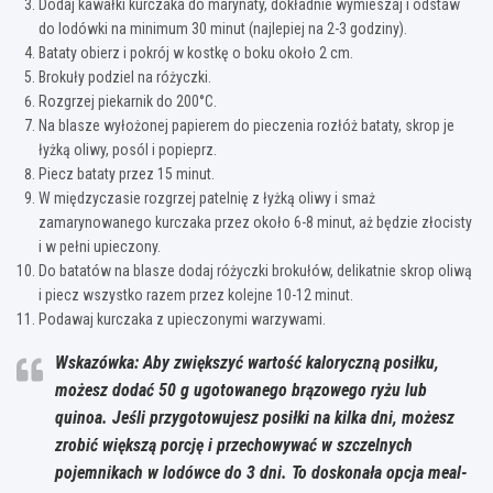
Dodaj kawałki kurczaka do marynaty, dokładnie wymieszaj i odstaw
do lodówki na minimum 30 minut (najlepiej na 2-3 godziny).
Bataty obierz i pokrój w kostkę o boku około 2 cm.
Brokuły podziel na różyczki.
Rozgrzej piekarnik do 200°C.
Na blasze wyłożonej papierem do pieczenia rozłóż bataty, skrop je
łyżką oliwy, posól i popieprz.
Piecz bataty przez 15 minut.
W międzyczasie rozgrzej patelnię z łyżką oliwy i smaż
zamarynowanego kurczaka przez około 6-8 minut, aż będzie złocisty
i w pełni upieczony.
Do batatów na blasze dodaj różyczki brokułów, delikatnie skrop oliwą
i piecz wszystko razem przez kolejne 10-12 minut.
Podawaj kurczaka z upieczonymi warzywami.
Wskazówka: Aby zwiększyć wartość kaloryczną posiłku,
możesz dodać 50 g ugotowanego brązowego ryżu lub
quinoa. Jeśli przygotowujesz posiłki na kilka dni, możesz
zrobić większą porcję i przechowywać w szczelnych
pojemnikach w lodówce do 3 dni. To doskonała opcja meal-