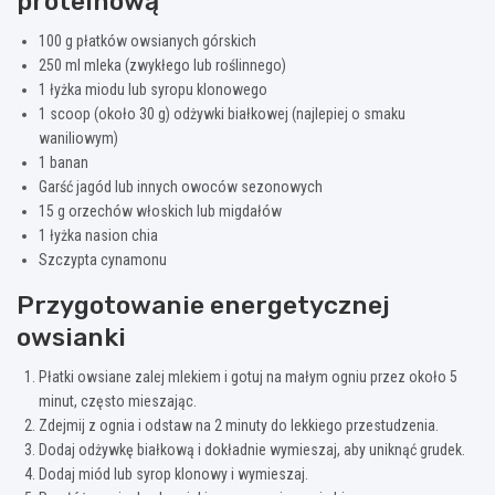
proteinową
100 g płatków owsianych górskich
250 ml mleka (zwykłego lub roślinnego)
1 łyżka miodu lub syropu klonowego
1 scoop (około 30 g) odżywki białkowej (najlepiej o smaku
waniliowym)
1 banan
Garść jagód lub innych owoców sezonowych
15 g orzechów włoskich lub migdałów
1 łyżka nasion chia
Szczypta cynamonu
Przygotowanie energetycznej
owsianki
Płatki owsiane zalej mlekiem i gotuj na małym ogniu przez około 5
minut, często mieszając.
Zdejmij z ognia i odstaw na 2 minuty do lekkiego przestudzenia.
Dodaj odżywkę białkową i dokładnie wymieszaj, aby uniknąć grudek.
Dodaj miód lub syrop klonowy i wymieszaj.