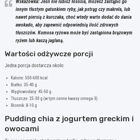
Wskazówka: Jeśli nie lubisz łososia, możesz zastąpić go
innym tłustym gatunkiem ryby, jak pstrąg czy makrela, lub
nawet piersią z kurczaka, choć wtedy warto dodać do dania
awokado, aby zapewnić odpowiednią ilość zdrowych
tłuszczów. Komosa ryżowa może być zastąpiona brązowym
ryżem lub kaszą jaglaną.
Wartości odżywcze porcji
Jedna porcja dostarcza około:
Kalorie: 550-600 kcal
Białko: 35-40 g
Węglowodany: 45-50 g
Tłuszcze: 25-30 g (w tym cenne kwasy omega-3)
Błonnik: 8-10 g
Pudding chia z jogurtem greckim i
owocami