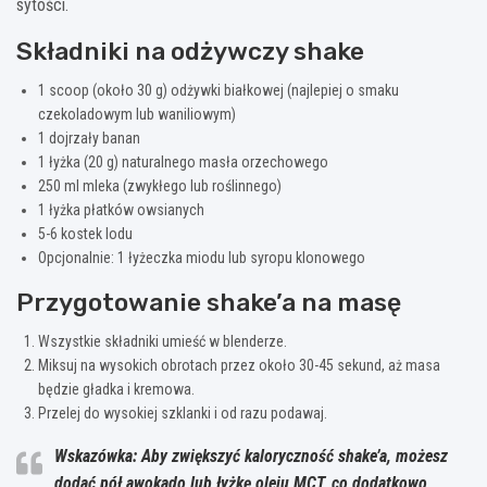
sytości.
Składniki na odżywczy shake
1 scoop (około 30 g) odżywki białkowej (najlepiej o smaku
czekoladowym lub waniliowym)
1 dojrzały banan
1 łyżka (20 g) naturalnego masła orzechowego
250 ml mleka (zwykłego lub roślinnego)
1 łyżka płatków owsianych
5-6 kostek lodu
Opcjonalnie: 1 łyżeczka miodu lub syropu klonowego
Przygotowanie shake’a na masę
Wszystkie składniki umieść w blenderze.
Miksuj na wysokich obrotach przez około 30-45 sekund, aż masa
będzie gładka i kremowa.
Przelej do wysokiej szklanki i od razu podawaj.
Wskazówka: Aby zwiększyć kaloryczność shake’a, możesz
dodać pół awokado lub łyżkę oleju MCT, co dodatkowo