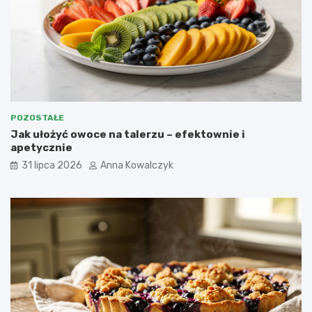
POZOSTAŁE
Jak ułożyć owoce na talerzu – efektownie i
apetycznie
31 lipca 2026
Anna Kowalczyk