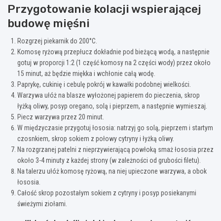
Przygotowanie kolacji wspierającej
budowę mięśni
Rozgrzej piekarnik do 200°C.
Komosę ryżową przepłucz dokładnie pod bieżącą wodą, a następnie
gotuj w proporcji 1:2 (1 część komosy na 2 części wody) przez około
15 minut, aż będzie miękka i wchłonie całą wodę.
Paprykę, cukinię i cebulę pokrój w kawałki podobnej wielkości.
Warzywa ułóż na blasze wyłożonej papierem do pieczenia, skrop
łyżką oliwy, posyp oregano, solą i pieprzem, a następnie wymieszaj.
Piecz warzywa przez 20 minut.
W międzyczasie przygotuj łososia: natrzyj go solą, pieprzem i startym
czosnkiem, skrop sokiem z połowy cytryny i łyżką oliwy.
Na rozgrzanej patelni z nieprzywierającą powłoką smaż łososia przez
około 3-4 minuty z każdej strony (w zależności od grubości filetu).
Na talerzu ułóż komosę ryżową, na niej upieczone warzywa, a obok
łososia.
Całość skrop pozostałym sokiem z cytryny i posyp posiekanymi
świeżymi ziołami.