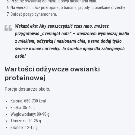
Przełóż owsiankę do miski, posyp nasionami chia.
Na wierzchu ułóż pokrojonego banana, jagody i posiekane orzechy.
Całość posyp cynamonem.
Wskazówka: Aby zaoszczędzić czas rano, możesz
przygotować „overnight oats” – wieczorem wymieszaj płatki
z mlekiem, odżywką i nasionami chia, a rano dodaj tylko
świeże owoce i orzechy. To świetna opcja dla zabieganych
osób!
Wartości odżywcze owsianki
proteinowej
Porcja dostarcza około:
Kalorie: 650-700 kcal
Białko: 35-40 g
Węglowodany: 80-90 g
Tłuszcze: 20-25 g
Błonnik: 12-15 g