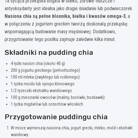
Ta sycąca przekąska bogata w białko, zdrowe tłuszcze i
antyoksydanty jest idealna jako drugie śniadanie lub podwieczorek.
Nasiona chia są pełne błonnika, białka i kwasów omega-3
, a
w połączeniu z jogurtem greckim tworzą doskonałą przekąskę
wspomagającą budowanie masy mięśniowej. Dodatkowo,
przygotowanie tego posiłku zajmuje zaledwie kilka minut.
Składniki na pudding chia
4 łyżki nasion chia (około 40 g)
200 g jogurtu greckiego (pełnotłustego)
100 ml mleka (zwykłego lub roślinnego)
1 łyżka miodu lub syropu klonowego
1/2 łyżeczki ekstraktu waniliowego
100 g mieszanki owoców (maliny, borówki, truskawki)
1 łyżka migdałów lub orzechów włoskich
Przygotowanie puddingu chia
W misce wymieszaj nasiona chia, jogurt grecki, mleko, miód i ekstrakt
waniliowy.