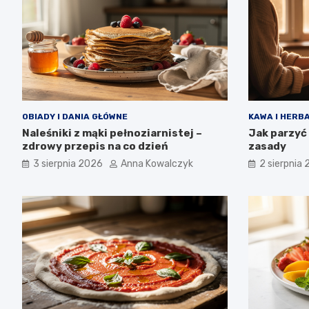
OBIADY I DANIA GŁÓWNE
KAWA I HERB
Naleśniki z mąki pełnoziarnistej –
Jak parzyć
zdrowy przepis na co dzień
zasady
3 sierpnia 2026
Anna Kowalczyk
2 sierpnia