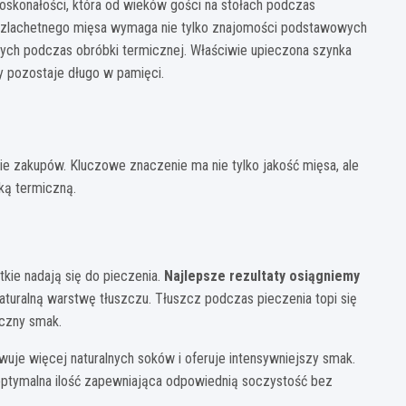
doskonałości, która od wieków gości na stołach podczas
 szlachetnego mięsa wymaga nie tylko znajomości podstawowych
cych podczas obróbki termicznej. Właściwie upieczona szynka
 pozostaje długo w pamięci.
ie zakupów. Kluczowe znaczenie ma nie tylko jakość mięsa, ale
ką termiczną.
tkie nadają się do pieczenia.
Najlepsze rezultaty osiągniemy
naturalną warstwę tłuszczu. Tłuszcz podczas pieczenia topi się
yczny smak.
uje więcej naturalnych soków i oferuje intensywniejszy smak.
optymalna ilość zapewniająca odpowiednią soczystość bez