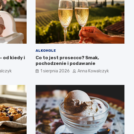
ALKOHOLE
 od kiedy i
Co to jest prosecco? Smak,
pochodzenie i podawanie
alczyk
1 sierpnia 2026
Anna Kowalczyk