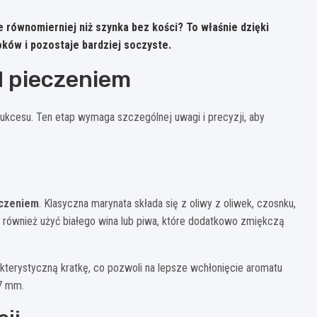
e równomierniej niż szynka bez kości? To właśnie dzięki
ków i pozostaje bardziej soczyste.
d pieczeniem
kcesu. Ten etap wymaga szczególnej uwagi i precyzji, aby
eczeniem
. Klasyczna marynata składa się z oliwy z oliwek, czosnku,
a również użyć białego wina lub piwa, które dodatkowo zmiękczą
terystyczną kratkę, co pozwoli na lepsze wchłonięcie aromatu
-7 mm.