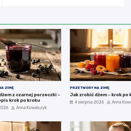
A ZIMĘ
PRZETWORY NA ZIMĘ
dżem z czarnej porzeczki –
Jak zrobić dżem – krok po 
pis krok po kroku
4 sierpnia 2026
Anna Kow
 2026
Anna Kowalczyk