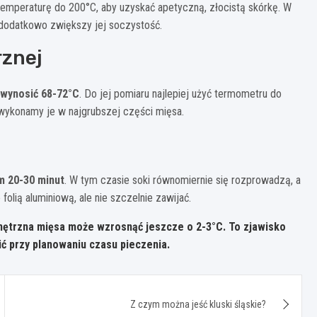
 temperaturę do 200°C, aby uzyskać apetyczną, złocistą skórkę. W
dodatkowo zwiększy jej soczystość.
rznej
 wynosić 68-72°C
. Do jej pomiaru najlepiej użyć termometru do
 wykonamy je w najgrubszej części mięsa.
m 20-30 minut
. W tym czasie soki równomiernie się rozprowadzą, a
folią aluminiową, ale nie szczelnie zawijać.
ętrzna mięsa może wzrosnąć jeszcze o 2-3°C. To zjawisko
ić przy planowaniu czasu pieczenia.
Z czym można jeść kluski śląskie?