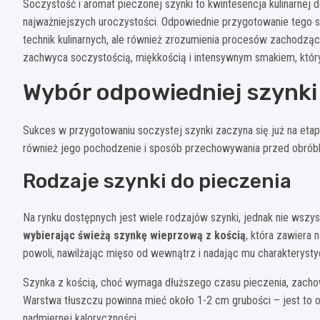
Soczystość i aromat pieczonej szynki to kwintesencja kulinarnej 
najważniejszych uroczystości. Odpowiednie przygotowanie tego
technik kulinarnych, ale również zrozumienia procesów zachodzą
zachwyca soczystością, miękkością i intensywnym smakiem, który
Wybór odpowiedniej szynki
Sukces w przygotowaniu soczystej szynki zaczyna się już na etap
również jego pochodzenie i sposób przechowywania przed obrób
Rodzaje szynki do pieczenia
Na rynku dostępnych jest wiele rodzajów szynki, jednak nie wszys
wybierając świeżą szynkę wieprzową z kością
, która zawiera 
powoli, nawilżając mięso od wewnątrz i nadając mu charakteryst
Szynka z kością, choć wymaga dłuższego czasu pieczenia, zachow
Warstwa tłuszczu powinna mieć około 1-2 cm grubości – jest to 
nadmiernej kaloryczności.