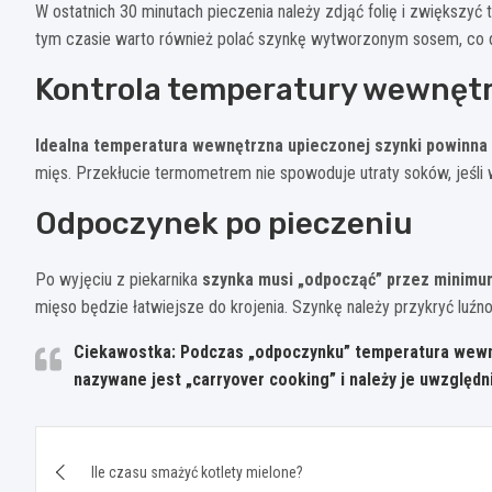
W ostatnich 30 minutach pieczenia należy zdjąć folię i zwiększyć
tym czasie warto również polać szynkę wytworzonym sosem, co 
Kontrola temperatury wewnęt
Idealna temperatura wewnętrzna upieczonej szynki powinna
mięs. Przekłucie termometrem nie spowoduje utraty soków, jeśli
Odpoczynek po pieczeniu
Po wyjęciu z piekarnika
szynka musi „odpocząć” przez minimu
mięso będzie łatwiejsze do krojenia. Szynkę należy przykryć luźno 
Ciekawostka: Podczas „odpoczynku” temperatura wewn
nazywane jest „carryover cooking” i należy je uwzględn
Nawigacja
Ile czasu smażyć kotlety mielone?
wpisu