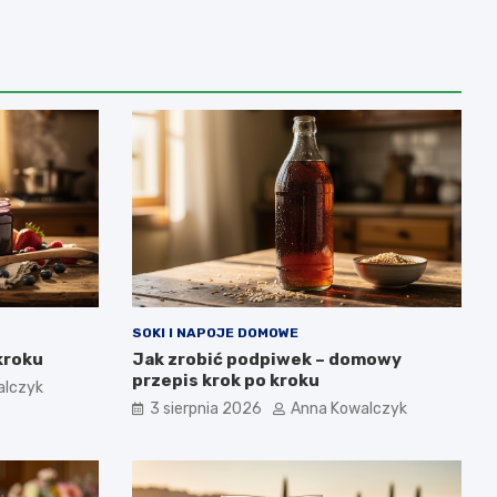
SOKI I NAPOJE DOMOWE
kroku
Jak zrobić podpiwek – domowy
przepis krok po kroku
alczyk
3 sierpnia 2026
Anna Kowalczyk