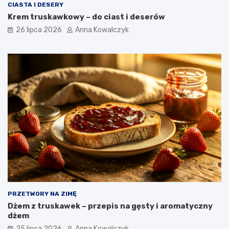
CIASTA I DESERY
Krem truskawkowy – do ciast i deserów
26 lipca 2026
Anna Kowalczyk
PRZETWORY NA ZIMĘ
Dżem z truskawek – przepis na gęsty i aromatyczny
dżem
25 lipca 2026
Anna Kowalczyk