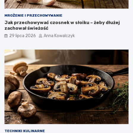
MROŻENIE I PRZECHOWYWANIE
Jak przechowywać czosnek w słoiku – żeby dłużej
zachował świeżość
29 lipca 2026
Anna Kowalczyk
TECHNIKI KULINARNE