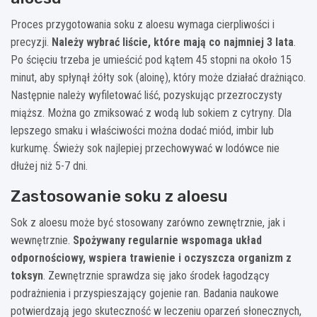
Proces przygotowania soku z aloesu wymaga cierpliwości i
precyzji.
Należy wybrać liście, które mają co najmniej 3 lata
.
Po ścięciu trzeba je umieścić pod kątem 45 stopni na około 15
minut, aby spłynął żółty sok (aloinę), który może działać drażniąco.
Następnie należy wyfiletować liść, pozyskując przezroczysty
miąższ. Można go zmiksować z wodą lub sokiem z cytryny. Dla
lepszego smaku i właściwości można dodać miód, imbir lub
kurkumę. Świeży sok najlepiej przechowywać w lodówce nie
dłużej niż 5-7 dni.
Zastosowanie soku z aloesu
Sok z aloesu może być stosowany zarówno zewnętrznie, jak i
wewnętrznie.
Spożywany regularnie wspomaga układ
odpornościowy, wspiera trawienie i oczyszcza organizm z
toksyn
. Zewnętrznie sprawdza się jako środek łagodzący
podrażnienia i przyspieszający gojenie ran. Badania naukowe
potwierdzają jego skuteczność w leczeniu oparzeń słonecznych,