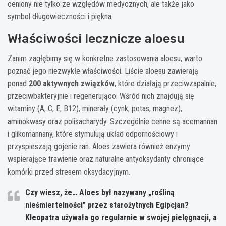
ceniony nie tylko ze względów medycznych, ale także jako
symbol długowieczności i piękna.
Właściwości lecznicze aloesu
Zanim zagłębimy się w konkretne zastosowania aloesu, warto
poznać jego niezwykłe właściwości. Liście aloesu zawierają
ponad
200 aktywnych związków
, które działają przeciwzapalnie,
przeciwbakteryjnie i regenerująco. Wśród nich znajdują się
witaminy (A, C, E, B12), minerały (cynk, potas, magnez),
aminokwasy oraz polisacharydy. Szczególnie cenne są acemannan
i glikomannany, które stymulują układ odpornościowy i
przyspieszają gojenie ran. Aloes zawiera również enzymy
wspierające trawienie oraz naturalne antyoksydanty chroniące
komórki przed stresem oksydacyjnym.
Czy wiesz, że… Aloes był nazywany „rośliną
nieśmiertelności” przez starożytnych Egipcjan?
Kleopatra używała go regularnie w swojej pielęgnacji, a