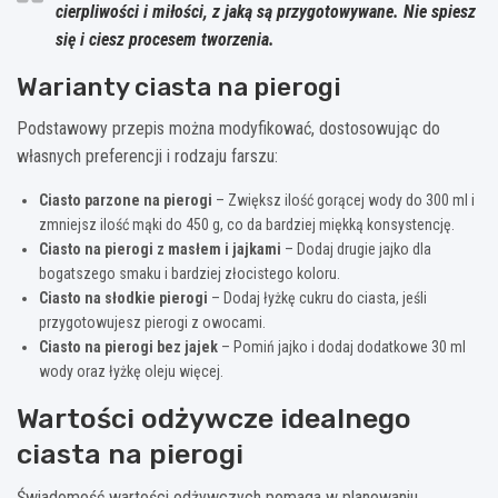
cierpliwości i miłości, z jaką są przygotowywane. Nie spiesz
się i ciesz procesem tworzenia.
Warianty ciasta na pierogi
Podstawowy przepis można modyfikować, dostosowując do
własnych preferencji i rodzaju farszu:
Ciasto parzone na pierogi
– Zwiększ ilość gorącej wody do 300 ml i
zmniejsz ilość mąki do 450 g, co da bardziej miękką konsystencję.
Ciasto na pierogi z masłem i jajkami
– Dodaj drugie jajko dla
bogatszego smaku i bardziej złocistego koloru.
Ciasto na słodkie pierogi
– Dodaj łyżkę cukru do ciasta, jeśli
przygotowujesz pierogi z owocami.
Ciasto na pierogi bez jajek
– Pomiń jajko i dodaj dodatkowe 30 ml
wody oraz łyżkę oleju więcej.
Wartości odżywcze idealnego
ciasta na pierogi
Świadomość wartości odżywczych pomaga w planowaniu