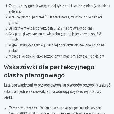
Zagotuj duży garnek wody, dodaj łyżkę soli i łyżeczkę oleju (zapobiega
sklejaniu).
Wrzucaj pierogi partiami (8-10 sztuk naraz, zależnie od wielkości
garnka).
Delikatnie mieszaj po wrzuceniu, aby nie przywarły do dna.
Gdy pierogi wypłyną na powierzchnię, gotuj je jeszcze przez 2-3
minuty.
Wyjmuj łyżką cedzakową i układaj na talerzu, nie nakładając ich na
siebie.
Możesz skropić je lekko roztopionym masłem, aby się nie sklejały.
Wskazówki dla perfekcyjnego
ciasta pierogowego
Lata doświadczeń w przygotowywaniu pierogów pozwoliły zebrać
kilka cennych wskazówek, które pomogą uzyskać wyjątkowy
efekt:
Temperatura wody
– Woda powinna być gorąca, ale nie wrząca
(około 80°C). Zbyt gorąca woda może zważyć białko w jajku, a zbyt