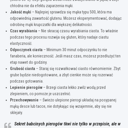
chłodna nie da efektu zaparzenia mąki.
Jakość mąki
– Najlepiej sprawdza się mąka typu 500, która ma
odpowiednią zawartość glutenu. Możesz eksperymentować, dodając
odrobinę mąki krupczatki dla większej delikatności.
Czas wyrabiania
– Nie skracaj czasu wyrabiania ciasta. To właśnie
podczas tego procesu rozwija się gluten, który nadaje ciastu
elastyczność.
Odpoczynek ciasta
– Minimum 30 minut odpoczynku to nie
fanaberia, ale konieczność. Jeśli masz czas, możesz przedłużyć ten
etap nawet do godziny.
Grubość ciasta
– Staraj się rozwałkować ciasto równomiernie. Zbyt
grube będzie niedogotowane, a zbyt cienkie może się rozerwać
podczas gotowania.
Lepienie pierogów
– Brzegi ciasta lekko zwilż wodą przed
zlepieniem, co pomoże je uszczelnić.
Przechowywanie
– Świeżo ulepione pierogi układaj na posypanej
mąką desce lub tacce, nie dotykając się wzajemnie, aby się nie
sklejały.
Sekret babcinych pierogów tkwi nie tylko w przepisie, ale w