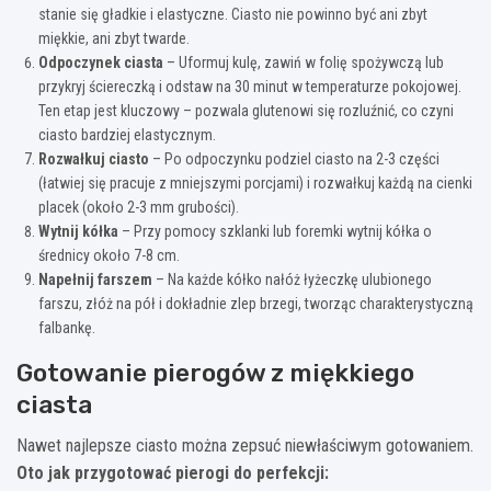
stanie się gładkie i elastyczne. Ciasto nie powinno być ani zbyt
miękkie, ani zbyt twarde.
Odpoczynek ciasta
– Uformuj kulę, zawiń w folię spożywczą lub
przykryj ściereczką i odstaw na 30 minut w temperaturze pokojowej.
Ten etap jest kluczowy – pozwala glutenowi się rozluźnić, co czyni
ciasto bardziej elastycznym.
Rozwałkuj ciasto
– Po odpoczynku podziel ciasto na 2-3 części
(łatwiej się pracuje z mniejszymi porcjami) i rozwałkuj każdą na cienki
placek (około 2-3 mm grubości).
Wytnij kółka
– Przy pomocy szklanki lub foremki wytnij kółka o
średnicy około 7-8 cm.
Napełnij farszem
– Na każde kółko nałóż łyżeczkę ulubionego
farszu, złóż na pół i dokładnie zlep brzegi, tworząc charakterystyczną
falbankę.
Gotowanie pierogów z miękkiego
ciasta
Nawet najlepsze ciasto można zepsuć niewłaściwym gotowaniem.
Oto jak przygotować pierogi do perfekcji: