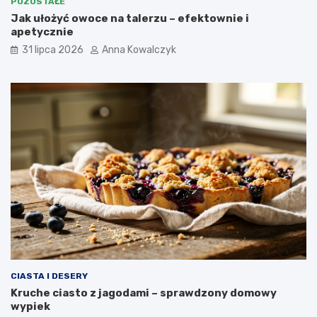
POZOSTAŁE
Jak ułożyć owoce na talerzu – efektownie i
apetycznie
31 lipca 2026
Anna Kowalczyk
CIASTA I DESERY
Kruche ciasto z jagodami – sprawdzony domowy
wypiek