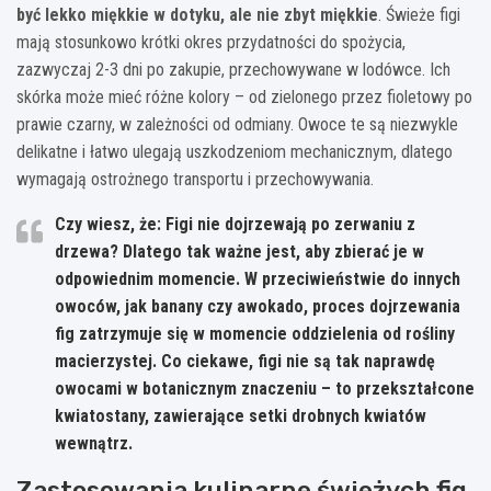
być lekko miękkie w dotyku, ale nie zbyt miękkie
. Świeże figi
mają stosunkowo krótki okres przydatności do spożycia,
zazwyczaj 2-3 dni po zakupie, przechowywane w lodówce. Ich
skórka może mieć różne kolory – od zielonego przez fioletowy po
prawie czarny, w zależności od odmiany. Owoce te są niezwykle
delikatne i łatwo ulegają uszkodzeniom mechanicznym, dlatego
wymagają ostrożnego transportu i przechowywania.
Czy wiesz, że: Figi nie dojrzewają po zerwaniu z
drzewa? Dlatego tak ważne jest, aby zbierać je w
odpowiednim momencie. W przeciwieństwie do innych
owoców, jak banany czy awokado, proces dojrzewania
fig zatrzymuje się w momencie oddzielenia od rośliny
macierzystej. Co ciekawe, figi nie są tak naprawdę
owocami w botanicznym znaczeniu – to przekształcone
kwiatostany, zawierające setki drobnych kwiatów
wewnątrz.
Zastosowania kulinarne świeżych fig