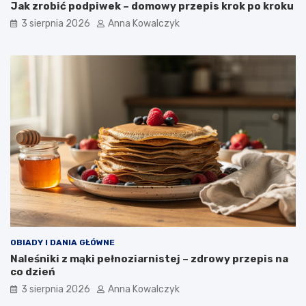
Jak zrobić podpiwek – domowy przepis krok po kroku
3 sierpnia 2026
Anna Kowalczyk
OBIADY I DANIA GŁÓWNE
Naleśniki z mąki pełnoziarnistej – zdrowy przepis na
co dzień
3 sierpnia 2026
Anna Kowalczyk