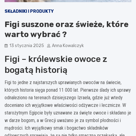
SKŁADNIKI I PRODUKTY
Figi suszone oraz świeże, które
warto wybrać ?
13 stycznia 2025
Anna Kowalczyk
Figi – królewskie owoce z
bogatą historią
Figi to jedne z najstarszych uprawianych owoców na świecie,
których historia sięga ponad 11 000 lat. Pierwsze ślady ich uprawy
odnaleziono na terenach dzisiejszego Izraela, gdzie już wtedy
doceniano ich wyjątkowe właściwości odżywcze i lecznicze. W
starożytnym Egipcie były uznawane za święte owoce i składano je
w darze bogom, a w Grecji uważano je za symbol płodności i
mądrości. Ich wyjątkowy smak i bogactwo składników
odżywczych sprawiają, że są nie tylko smaczną przekąską, ale