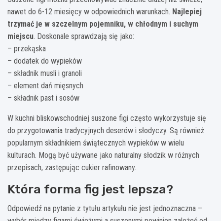
nawet do 6-12 miesięcy w odpowiednich warunkach.
Najlepiej
trzymać je w szczelnym pojemniku, w chłodnym i suchym
miejscu
. Doskonale sprawdzają się jako:
– przekąska
– dodatek do wypieków
– składnik musli i granoli
– element dań mięsnych
– składnik past i sosów
W kuchni bliskowschodniej suszone figi często wykorzystuje się
do przygotowania tradycyjnych deserów i słodyczy. Są również
popularnym składnikiem świątecznych wypieków w wielu
kulturach. Mogą być używane jako naturalny słodzik w różnych
przepisach, zastępując cukier rafinowany.
Która forma fig jest lepsza?
Odpowiedź na pytanie z tytułu artykułu nie jest jednoznaczna –
wybór między figami świeżymi a suszonymi powinien zależeć od