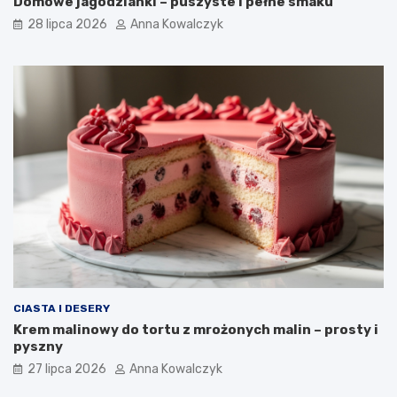
Domowe jagodzianki – puszyste i pełne smaku
28 lipca 2026
Anna Kowalczyk
CIASTA I DESERY
Krem malinowy do tortu z mrożonych malin – prosty i
pyszny
27 lipca 2026
Anna Kowalczyk