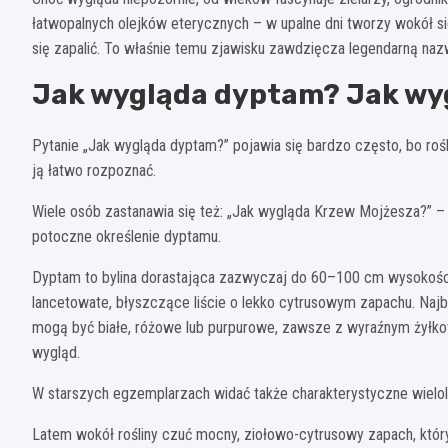
łatwopalnych olejków eterycznych – w upalne dni tworzy wokół s
się zapalić. To właśnie temu zjawisku zawdzięcza legendarną naz
Jak wygląda dyptam? Jak wy
Pytanie „Jak wygląda dyptam?” pojawia się bardzo często, bo rośli
ją łatwo rozpoznać.
Wiele osób zastanawia się też: „Jak wygląda Krzew Mojżesza?” – 
potoczne określenie dyptamu.
Dyptam to bylina dorastająca zazwyczaj do 60–100 cm wysokości
lancetowate, błyszczące liście o lekko cytrusowym zapachu. Najb
mogą być białe, różowe lub purpurowe, zawsze z wyraźnym żyłko
wygląd.
W starszych egzemplarzach widać także charakterystyczne wielo
Latem wokół rośliny czuć mocny, ziołowo-cytrusowy zapach, który