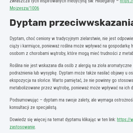
zwłaszcza tych inspirowanych medycyną św. Hildegardy –
https:
Mojzesza/1006
Dyptam przeciwwskazani
Dyptam, choć ceniony w tradycyjnym zielarstwie, nie jest odpowi
ciąży i karmiące, ponieważ roślina może wpływać na gospodarkę h
osobom z chorobami wątroby, które mogą mieć trudności z met
Roślina nie jest wskazana dla osób z alergią na zioła aromatyczn
podrażnienia lub wysypkę. Dyptam może także nasilać objawy u os
ekspozycja na słońce. Warto pamiętać, że nie powinny go stosow
metabolizowane przez wątrobę, ponieważ może wpływać na ich dz
Podsumowując – dyptam ma swoje zalety, ale wymaga ostrożności
konsultacji ze specjalistą.
Dowiedz się więcej na temat dyptamu klikając w ten link:
https://
zastosowanie
.