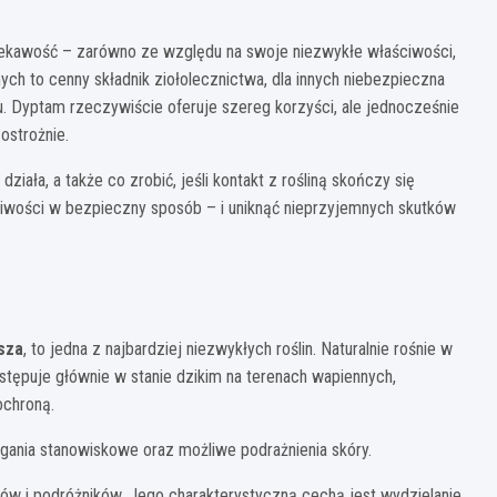
iekawość – zarówno ze względu na swoje niezwykłe właściwości,
ednych to cenny składnik ziołolecznictwa, dla innych niebezpieczna
dku. Dyptam rzeczywiście oferuje szereg korzyści, ale jednocześnie
ostrożnie.
ziała, a także co zrobić, jeśli kontakt z rośliną skończy się
ciwości w bezpieczny sposób – i uniknąć nieprzyjemnych skutków
sza
, to jedna z najbardziej niezwykłych roślin. Naturalnie rośnie w
stępuje głównie w stanie dzikim na terenach wapiennych,
ochroną.
gania stanowiskowe oraz możliwe podrażnienia skóry.
ków i podróżników. Jego charakterystyczną cechą jest wydzielanie