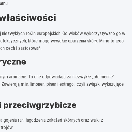
tamu.
właściwości
iej niezwykłych roślin europejskich. Od wieków wykorzystywano go w
fototoksycznych, które mogą wywołać oparzenia skóry. Mimo to jego
cych cech i zastosowań.
eryczne
nnym aromacie. To one odpowiadają za niezwykłe „płomienne”
Zawierają m.in. limonen, pinen i estragol, czyli związki wykazujące
i przeciwgrzybicze
 gojenia ran, łagodzenia zakażeń skórnych oraz walki z
trojów.