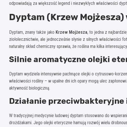
odpowiadają za większość legend i niezwykłych właściwości dyp
Dyptam (Krzew Mojżesza) 
Dyptam, znany także jako
Krzew Mojżesza
, to jedna z najbardz
ziołolecznictwie, ale jednocześnie słynie z silnych właściwości 
naturalny skład chemiczny sprawia, że roślina ma kilka interesują
Silnie aromatyczne olejki et
Dyptam wydziela intensywnie pachnące olejki o cytrusowo-korze
właściwości rośliny – w upalne dni ich opary mogą ulec zapłonowi. 
aktywność biologiczną.
Działanie przeciwbakteryjne 
W tradycyjnej medycynie ludowej dyptam stosowano do wspierania
drożdżakami. Jego olejki eteryczne hamują rozwój wielu drobnous