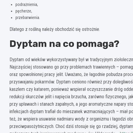
podrażnienia,
pęcherze,
przebarwienia.
Dlatego z rośliną należy obchodzić się ostrożnie.
Dyptam na co pomaga?
Dyptam od wieków wykorzystywany był w tradycyjnym ziołoleczni
Najczęściej stosowano go przy problemach trawiennych – pomagał
oraz spowolnionej pracy jelit. Uważano, że łagodnie pobudza proc
przyswajaniu pokarmów. Dyptam ceniono również przy dolegliwo
kaszlem czy katarem, ponieważ wspierał oczyszczanie dróg odde
redukcji skurczów jelit i napięcia brzucha, zarówno fizycznego,
przy upławach i stanach zapalnych, a jego aromatyczne napary s
infekcjach dyptam trafiał do mieszanek wzmacniających – miał p
też, że wspiera usuwanie nadmiaru wody z organizmu i łagodzi o
przeciwpasożytniczych. Choć dziś stosuje się go rzadziej, dypta