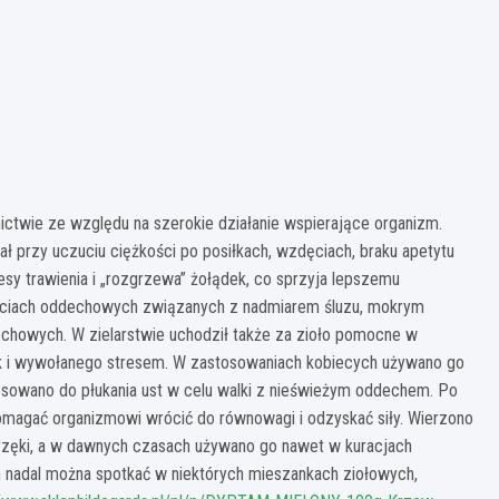
ctwie ze względu na szerokie działanie wspierające organizm.
 przy uczuciu ciężkości po posiłkach, wzdęciach, braku apetytu
esy trawienia i „rozgrzewa” żołądek, co sprzyja lepszemu
ściach oddechowych związanych z nadmiarem śluzu, mokrym
chowych. W zielarstwie uchodził także za zioło pomocne w
 jak i wywołanego stresem. W zastosowaniach kobiecych używano go
tosowano do płukania ust w celu walki z nieświeżym oddechem. Po
omagać organizmowi wrócić do równowagi i odzyskać siły. Wierzono
brzęki, a w dawnych czasach używano go nawet w kuracjach
m nadal można spotkać w niektórych mieszankach ziołowych,