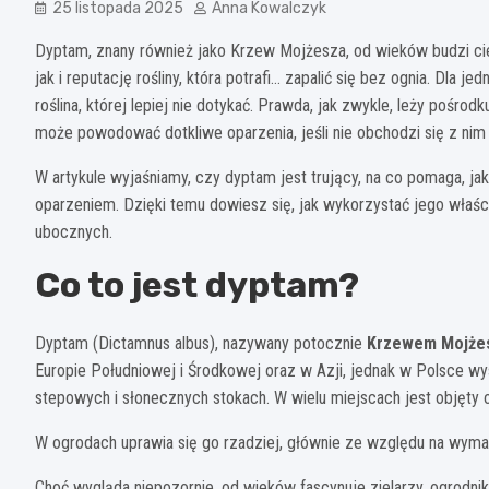
25 listopada 2025
Anna Kowalczyk
Dyptam, znany również jako Krzew Mojżesza, od wieków budzi c
jak i reputację rośliny, która potrafi… zapalić się bez ognia. Dla j
roślina, której lepiej nie dotykać. Prawda, jak zwykle, leży pośro
może powodować dotkliwe oparzenia, jeśli nie obchodzi się z nim 
W artykule wyjaśniamy, czy dyptam jest trujący, na co pomaga, jak d
oparzeniem. Dzięki temu dowiesz się, jak wykorzystać jego właś
ubocznych.
Co to jest dyptam?
Dyptam (Dictamnus albus), nazywany potocznie
Krzewem Mojże
Europie Południowej i Środkowej oraz w Azji, jednak w Polsce wy
stepowych i słonecznych stokach. W wielu miejscach jest objęty 
W ogrodach uprawia się go rzadziej, głównie ze względu na wyma
Choć wygląda niepozornie, od wieków fascynuje zielarzy, ogrodni