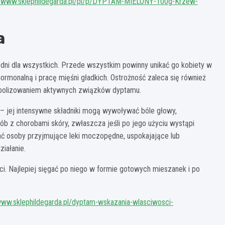
//www.sklephildegarda.pl/pl/p/DYPTAM-MIELONY-100g-Krzew-
a
edni dla wszystkich. Przede wszystkim powinny unikać go kobiety w
ormonalną i pracę mięśni gładkich. Ostrożność zaleca się również
abolizowaniem aktywnych związków dyptamu.
e – jej intensywne składniki mogą wywoływać bóle głowy,
ób z chorobami skóry, zwłaszcza jeśli po jego użyciu wystąpi
ać osoby przyjmujące leki moczopędne, uspokajające lub
iałanie.
. Najlepiej sięgać po niego w formie gotowych mieszanek i po
www.sklephildegarda.pl/dyptam-wskazania-wlasciwosci-