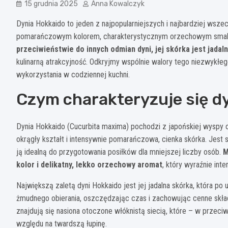
15 grudnia 2025
Anna Kowalczyk
Dynia Hokkaido to jeden z najpopularniejszych i najbardziej wsz
pomarańczowym kolorem, charakterystycznym orzechowym smak
przeciwieństwie do innych odmian dyni, jej skórka jest jadal
kulinarną atrakcyjność. Odkryjmy wspólnie walory tego niezwyk
wykorzystania w codziennej kuchni.
Czym charakteryzuje się d
Dynia Hokkaido (Cucurbita maxima) pochodzi z japońskiej wyspy o 
okrągły kształt i intensywnie pomarańczowa, cienka skórka. Jes
ją idealną do przygotowania posiłków dla mniejszej liczby osób.
M
kolor i delikatny, lekko orzechowy aromat
, który wyraźnie int
Największą zaletą dyni Hokkaido jest jej jadalna skórka, która po
żmudnego obierania, oszczędzając czas i zachowując cenne skład
znajdują się nasiona otoczone włóknistą siecią, które – w przec
względu na twardszą łupinę.