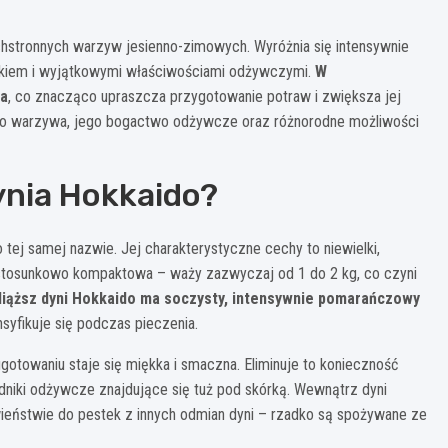
echstronnych warzyw jesienno-zimowych. Wyróżnia się intensywnie
iem i wyjątkowymi właściwościami odżywczymi.
W
na
, co znacząco upraszcza przygotowanie potraw i zwiększa jej
łego warzywa, jego bogactwo odżywcze oraz różnorodne możliwości
ynia Hokkaido?
tej samej nazwie. Jej charakterystyczne cechy to niewielki,
t stosunkowo kompaktowa – waży zazwyczaj od 1 do 2 kg, co czyni
iąższ dyni Hokkaido ma soczysty, intensywnie pomarańczowy
ensyfikuje się podczas pieczenia.
 ugotowaniu staje się miękka i smaczna. Eliminuje to konieczność
niki odżywcze znajdujące się tuż pod skórką. Wewnątrz dyni
iwieństwie do pestek z innych odmian dyni – rzadko są spożywane ze