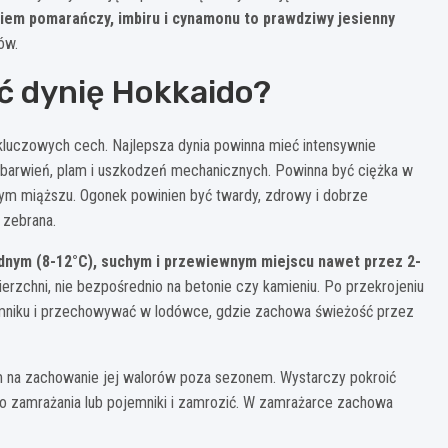
kiem pomarańczy, imbiru i cynamonu to prawdziwy jesienny
ów.
ć dynię Hokkaido?
 kluczowych cech. Najlepsza dynia powinna mieć intensywnie
barwień, plam i uszkodzeń mechanicznych. Powinna być ciężka w
ym miąższu. Ogonek powinien być twardy, zdrowy i dobrze
 zebrana.
nym (8-12°C), suchym i przewiewnym miejscu nawet przez 2-
wierzchni, nie bezpośrednio na betonie czy kamieniu. Po przekrojeniu
emniku i przechowywać w lodówce, gdzie zachowa świeżość przez
m na zachowanie jej walorów poza sezonem. Wystarczy pokroić
o zamrażania lub pojemniki i zamrozić. W zamrażarce zachowa