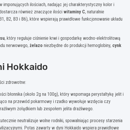
w imponujących ilościach, nadając jej charakterystyczny kolor i
 dostarcza również znaczące ilości
witaminy C
, naturalnie
1, B2, B3 i B6), które wspierają prawidłowe funkcjonowanie układu
asu
, który reguluje ciśnienie krwi i gospodarkę wodno-elektrolitową
ładu nerwowego,
żelazo
niezbędne do produkcji hemoglobiny,
cynk
i Hokkaido
ści zdrowotne:
ści błonnika (około 2g na 100g), który wspomaga perystaltykę jelit i
dząco na przewód pokarmowy i rzadko wywołuje wzdęcia czy
ażliwym żołądkiem lub zespołem jelita drażliwego.
tecznie neutralizuje wolne rodniki, spowalniając procesy starzenia
ilizacyjnymi. Potas zawarty w dyni Hokkaido wspiera prawidłowe