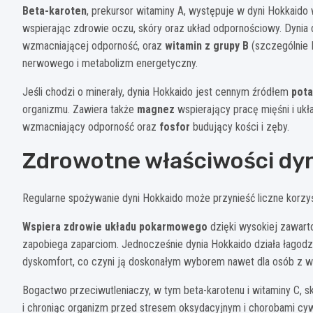
Beta-karoten
, prekursor witaminy A, występuje w dyni Hokkaido 
wspierając zdrowie oczu, skóry oraz układ odpornościowy. Dynia
wzmacniającej odporność, oraz
witamin z grupy B
(szczególnie B
nerwowego i metabolizm energetyczny.
Jeśli chodzi o minerały, dynia Hokkaido jest cennym źródłem
pot
organizmu. Zawiera także
magnez
wspierający pracę mięśni i uk
wzmacniający odporność oraz
fosfor
budujący kości i zęby.
Zdrowotne właściwości dyn
Regularne spożywanie dyni Hokkaido może przynieść liczne korzy
Wspiera zdrowie układu pokarmowego
dzięki wysokiej zawarto
zapobiega zaparciom. Jednocześnie dynia Hokkaido działa łago
dyskomfort, co czyni ją doskonałym wyborem nawet dla osób z wr
Bogactwo przeciwutleniaczy, w tym beta-karotenu i witaminy C, sku
i chroniąc organizm przed stresem oksydacyjnym i chorobami cyw