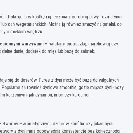
ch. Pokrojona w kostkę i upieczona z odrobiną oliwy, rozmarynu i
lub dań wegetariańskich. Można ją również smażyć na patelni, co
snym miękkim wnętrzu.
 jesiennymi warzywami
– batatami, pietruszką, marchewką czy
elne danie, dodatek do mięs lub bazę do sałatek.
daje się do deserów. Puree z dyni może być bazą do wilgotnych
. Popularne są również dyniowe smoothie, gdzie miąższ dyni łączy
ami korzennymi jak cynamon, imbir czy kardamon.
rzetworów – aromatycznych dżemów, konfitur czy pikantnych
zetwory z dyni mają odpowiednią konsystencję bez konieczności