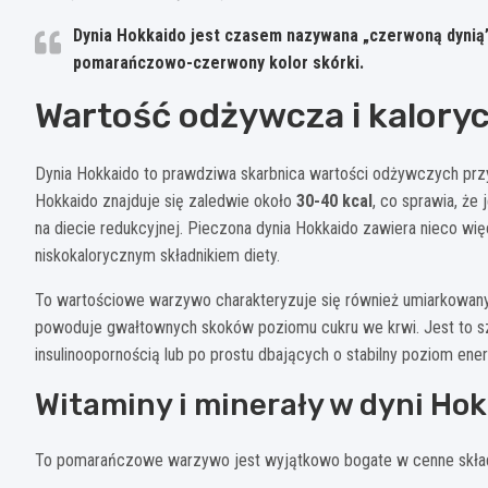
Dynia Hokkaido jest czasem nazywana „czerwoną dynią” 
pomarańczowo-czerwony kolor skórki.
Wartość odżywcza i kalory
Dynia Hokkaido to prawdziwa skarbnica wartości odżywczych przy
Hokkaido znajduje się zaledwie około
30-40 kcal
, co sprawia, że
na diecie redukcyjnej. Pieczona dynia Hokkaido zawiera nieco więc
niskokalorycznym składnikiem diety.
To wartościowe warzywo charakteryzuje się również umiarkowany
powoduje gwałtownych skoków poziomu cukru we krwi. Jest to szc
insulinoopornością lub po prostu dbających o stabilny poziom energ
Witaminy i minerały w dyni Ho
To pomarańczowe warzywo jest wyjątkowo bogate w cenne skład