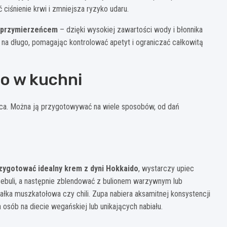
iśnienie krwi i zmniejsza ryzyko udaru.
 sprzymierzeńcem
– dzięki wysokiej zawartości wody i błonnika
 na długo, pomagając kontrolować apetyt i ograniczać całkowitą
o w kuchni
ca. Można ją przygotowywać na wiele sposobów, od dań
zygotować idealny krem z dyni Hokkaido
, wystarczy upiec
cebuli, a następnie zblendować z bulionem warzywnym lub
ałka muszkatołowa czy chili. Zupa nabiera aksamitnej konsystencji
 osób na diecie wegańskiej lub unikających nabiału.