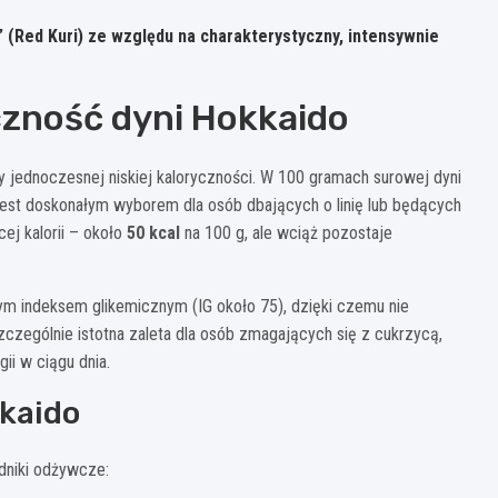
(Red Kuri) ze względu na charakterystyczny, intensywnie
czność dyni Hokkaido
 jednoczesnej niskiej kaloryczności. W 100 gramach surowej dyni
 jest doskonałym wyborem dla osób dbających o linię lub będących
ej kalorii – około
50 kcal
na 100 g, ale wciąż pozostaje
m indeksem glikemicznym (IG około 75), dzięki czemu nie
zególnie istotna zaleta dla osób zmagających się z cukrzycą,
ii w ciągu dnia.
kkaido
niki odżywcze: