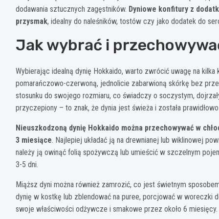
dodawania sztucznych zagęstników.
Dyniowe konfitury z dodat
przysmak
, idealny do naleśników, tostów czy jako dodatek do ser
Jak wybrać i przechowywa
Wybierając idealną dynię Hokkaido, warto zwrócić uwagę na kilka
pomarańczowo-czerwoną, jednolicie zabarwioną skórkę bez prze
stosunku do swojego rozmiaru, co świadczy o soczystym, dojrzał
przyczepiony – to znak, że dynia jest świeża i została prawidłowo
Nieuszkodzoną dynię Hokkaido można przechowywać w chłod
3 miesiące
. Najlepiej układać ją na drewnianej lub wiklinowej po
należy ją owinąć folią spożywczą lub umieścić w szczelnym poj
3-5 dni.
Miąższ dyni można również zamrozić, co jest świetnym sposobe
dynię w kostkę lub zblendować na puree, porcjować w woreczki d
swoje właściwości odżywcze i smakowe przez około 6 miesięcy.