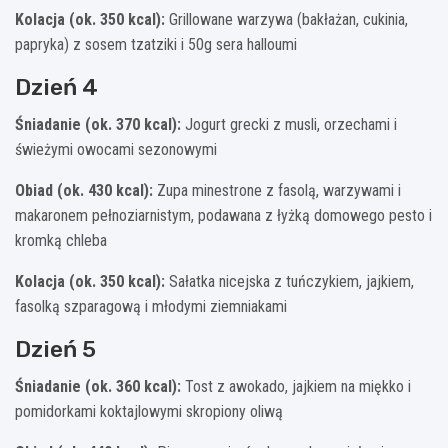
Kolacja (ok. 350 kcal):
Grillowane warzywa (bakłażan, cukinia,
papryka) z sosem tzatziki i 50g sera halloumi
Dzień 4
Śniadanie (ok. 370 kcal):
Jogurt grecki z musli, orzechami i
świeżymi owocami sezonowymi
Obiad (ok. 430 kcal):
Zupa minestrone z fasolą, warzywami i
makaronem pełnoziarnistym, podawana z łyżką domowego pesto i
kromką chleba
Kolacja (ok. 350 kcal):
Sałatka nicejska z tuńczykiem, jajkiem,
fasolką szparagową i młodymi ziemniakami
Dzień 5
Śniadanie (ok. 360 kcal):
Tost z awokado, jajkiem na miękko i
pomidorkami koktajlowymi skropiony oliwą