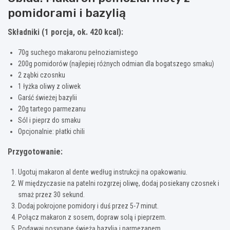
pomidorami i bazylią
Składniki (1 porcja, ok. 420 kcal):
70g suchego makaronu pełnoziarnistego
200g pomidorów (najlepiej różnych odmian dla bogatszego smaku)
2 ząbki czosnku
1 łyżka oliwy z oliwek
Garść świeżej bazylii
20g tartego parmezanu
Sól i pieprz do smaku
Opcjonalnie: płatki chili
Przygotowanie:
Ugotuj makaron al dente według instrukcji na opakowaniu.
W międzyczasie na patelni rozgrzej oliwę, dodaj posiekany czosnek i
smaż przez 30 sekund.
Dodaj pokrojone pomidory i duś przez 5-7 minut.
Połącz makaron z sosem, dopraw solą i pieprzem.
Podawaj posypane świeżą bazylią i parmezanem.