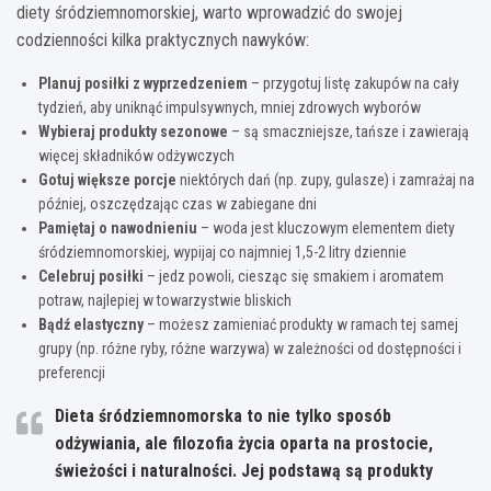
diety śródziemnomorskiej, warto wprowadzić do swojej
codzienności kilka praktycznych nawyków:
Planuj posiłki z wyprzedzeniem
– przygotuj listę zakupów na cały
tydzień, aby uniknąć impulsywnych, mniej zdrowych wyborów
Wybieraj produkty sezonowe
– są smaczniejsze, tańsze i zawierają
więcej składników odżywczych
Gotuj większe porcje
niektórych dań (np. zupy, gulasze) i zamrażaj na
później, oszczędzając czas w zabiegane dni
Pamiętaj o nawodnieniu
– woda jest kluczowym elementem diety
śródziemnomorskiej, wypijaj co najmniej 1,5-2 litry dziennie
Celebruj posiłki
– jedz powoli, ciesząc się smakiem i aromatem
potraw, najlepiej w towarzystwie bliskich
Bądź elastyczny
– możesz zamieniać produkty w ramach tej samej
grupy (np. różne ryby, różne warzywa) w zależności od dostępności i
preferencji
Dieta śródziemnomorska to nie tylko sposób
odżywiania, ale filozofia życia oparta na prostocie,
świeżości i naturalności. Jej podstawą są produkty