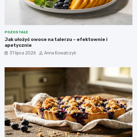
POZOSTAŁE
Jak ułożyć owoce na talerzu – efektownie i
apetycznie
31 lipca 2026
Anna Kowalczyk