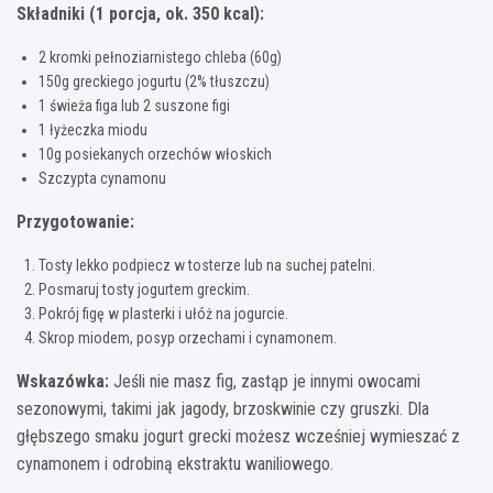
Składniki (1 porcja, ok. 350 kcal):
2 kromki pełnoziarnistego chleba (60g)
150g greckiego jogurtu (2% tłuszczu)
1 świeża figa lub 2 suszone figi
1 łyżeczka miodu
10g posiekanych orzechów włoskich
Szczypta cynamonu
Przygotowanie:
Tosty lekko podpiecz w tosterze lub na suchej patelni.
Posmaruj tosty jogurtem greckim.
Pokrój figę w plasterki i ułóż na jogurcie.
Skrop miodem, posyp orzechami i cynamonem.
Wskazówka:
Jeśli nie masz fig, zastąp je innymi owocami
sezonowymi, takimi jak jagody, brzoskwinie czy gruszki. Dla
głębszego smaku jogurt grecki możesz wcześniej wymieszać z
cynamonem i odrobiną ekstraktu waniliowego.