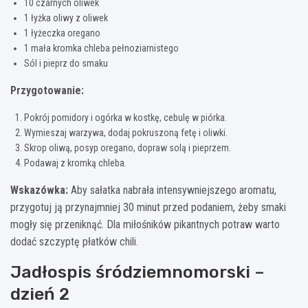
10 czarnych oliwek
1 łyżka oliwy z oliwek
1 łyżeczka oregano
1 mała kromka chleba pełnoziarnistego
Sól i pieprz do smaku
Przygotowanie:
Pokrój pomidory i ogórka w kostkę, cebulę w piórka.
Wymieszaj warzywa, dodaj pokruszoną fetę i oliwki.
Skrop oliwą, posyp oregano, dopraw solą i pieprzem.
Podawaj z kromką chleba.
Wskazówka:
Aby sałatka nabrała intensywniejszego aromatu,
przygotuj ją przynajmniej 30 minut przed podaniem, żeby smaki
mogły się przeniknąć. Dla miłośników pikantnych potraw warto
dodać szczyptę płatków chili.
Jadłospis śródziemnomorski –
dzień 2