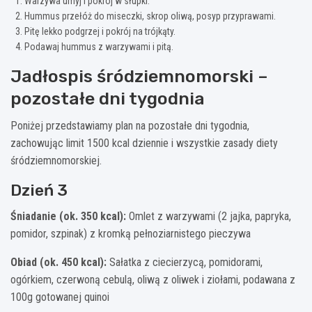
Warzywa umyj i pokrój w słupki.
Hummus przełóż do miseczki, skrop oliwą, posyp przyprawami.
Pitę lekko podgrzej i pokrój na trójkąty.
Podawaj hummus z warzywami i pitą.
Jadłospis śródziemnomorski –
pozostałe dni tygodnia
Poniżej przedstawiamy plan na pozostałe dni tygodnia,
zachowując limit 1500 kcal dziennie i wszystkie zasady diety
śródziemnomorskiej.
Dzień 3
Śniadanie (ok. 350 kcal):
Omlet z warzywami (2 jajka, papryka,
pomidor, szpinak) z kromką pełnoziarnistego pieczywa
Obiad (ok. 450 kcal):
Sałatka z ciecierzycą, pomidorami,
ogórkiem, czerwoną cebulą, oliwą z oliwek i ziołami, podawana z
100g gotowanej quinoi