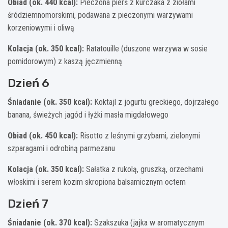
Obiad (ok. 440 kcal):
Pieczona pierś z kurczaka z ziołami
śródziemnomorskimi, podawana z pieczonymi warzywami
korzeniowymi i oliwą
Kolacja (ok. 350 kcal):
Ratatouille (duszone warzywa w sosie
pomidorowym) z kaszą jęczmienną
Dzień 6
Śniadanie (ok. 350 kcal):
Koktajl z jogurtu greckiego, dojrzałego
banana, świeżych jagód i łyżki masła migdałowego
Obiad (ok. 450 kcal):
Risotto z leśnymi grzybami, zielonymi
szparagami i odrobiną parmezanu
Kolacja (ok. 350 kcal):
Sałatka z rukolą, gruszką, orzechami
włoskimi i serem kozim skropiona balsamicznym octem
Dzień 7
Śniadanie (ok. 370 kcal):
Szakszuka (jajka w aromatycznym