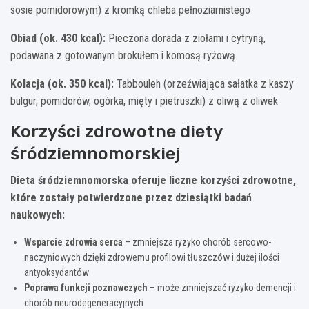
sosie pomidorowym) z kromką chleba pełnoziarnistego
Obiad (ok. 430 kcal):
Pieczona dorada z ziołami i cytryną,
podawana z gotowanym brokułem i komosą ryżową
Kolacja (ok. 350 kcal):
Tabbouleh (orzeźwiająca sałatka z kaszy
bulgur, pomidorów, ogórka, mięty i pietruszki) z oliwą z oliwek
Korzyści zdrowotne diety
śródziemnomorskiej
Dieta śródziemnomorska oferuje liczne korzyści zdrowotne,
które zostały potwierdzone przez dziesiątki badań
naukowych:
Wsparcie zdrowia serca
– zmniejsza ryzyko chorób sercowo-
naczyniowych dzięki zdrowemu profilowi tłuszczów i dużej ilości
antyoksydantów
Poprawa funkcji poznawczych
– może zmniejszać ryzyko demencji i
chorób neurodegeneracyjnych