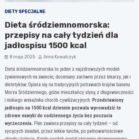
DIETY SPECJALNE
Dieta śródziemnomorska:
przepisy na cały tydzień dla
jadłospisu 1500 kcal
8 maja 2025
Anna Kowalczyk
Dieta śródziemnomorska to jeden z najzdrowszych modeli
żywieniowych na świecie, doceniany zarówno przez lekarzy, jak i
dietetyków. Opiera się na tradycyjnych potrawach krajów basenu
Morza Śródziemnego, gdzie mieszkańcy słyną z długowieczności
i niskiego wskaźnika chorób cywilizacyjnych.
Przedstawiony
jadłospis na 1500 kcal dziennie pozwala wprowadzić te
zdrowe nawyki do codziennego życia bez poczucia
wyrzeczenia.
Plan zawiera przepisy na cały tydzień – od
sycących śniadań, przez lekkie lunche, po pełnowartościowe
obiady i kolacje. Każdy posiłek został starannie skomponowany,