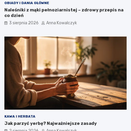
OBIADY I DANIA GŁÓWNE
Naleśniki z mąki pełnoziarnistej – zdrowy przepis na
co dzień
3 sierpnia 2026
Anna Kowalczyk
KAWA I HERBATA
Jak parzyć yerbę? Najważniejsze zasady
2 sierpnia 2026
Anna Kowalczyk