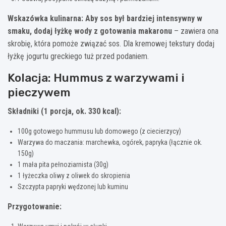
Wskazówka kulinarna:
Aby sos był bardziej intensywny w
smaku, dodaj łyżkę wody z gotowania makaronu
– zawiera ona
skrobię, która pomoże związać sos. Dla kremowej tekstury dodaj
łyżkę jogurtu greckiego tuż przed podaniem.
Kolacja: Hummus z warzywami i
pieczywem
Składniki (1 porcja, ok. 330 kcal):
100g gotowego hummusu lub domowego (z ciecierzycy)
Warzywa do maczania: marchewka, ogórek, papryka (łącznie ok.
150g)
1 mała pita pełnoziarnista (30g)
1 łyżeczka oliwy z oliwek do skropienia
Szczypta papryki wędzonej lub kuminu
Przygotowanie: