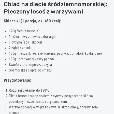
Obiad na diecie śródziemnomorskiej:
Pieczony łosoś z warzywami
Składniki (1 porcja, ok. 450 kcal):
120g filetu z łososia
1 łyżka oliwy z oliwek extra virgin
1 cytryna (sok i skórka)
2 ząbki czosnku
150g mieszanki warzyw (cukinia, papryka, pomidorki koktajlowe)
100g ugotowanej kaszy pęczak
Świeże zioła: koperek, bazylia
Sól morska i pieprz do smaku
Przygotowanie:
Rozgrzej piekarnik do 180°C.
Filet z łososia skrop sokiem z cytryny, posyp startą skórką,
posiekanym czosnkiem, solą i pieprzem.
Warzywa pokrój w większe kawałki, skrop oliwą, dopraw solą i
pieprzem.