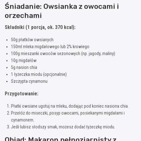
Śniadanie: Owsianka z owocami i
orzechami
Składniki (1 porcja, ok. 370 kcal):
50g płatków owsianych
150ml mleka migdałowego lub 2% krowiego
100g mieszanki owoców sezonowych (np. jagody, maliny)
10g migdałów
5g nasion chia
1 łyżeczka miodu (opcjonalnie)
Szczypta cynamonu
Przygotowanie:
Płatki owsiane ugotuj na mleku, dodając pod koniec nasiona chia.
Przełóż do miseczki, posyp owocami, posiekanymi migdałami i
cynamonem.
Jeśli lubisz słodszy smak, możesz dodać łyżeczkę miodu.
Obiad: Makaron pełnoziarnisty z