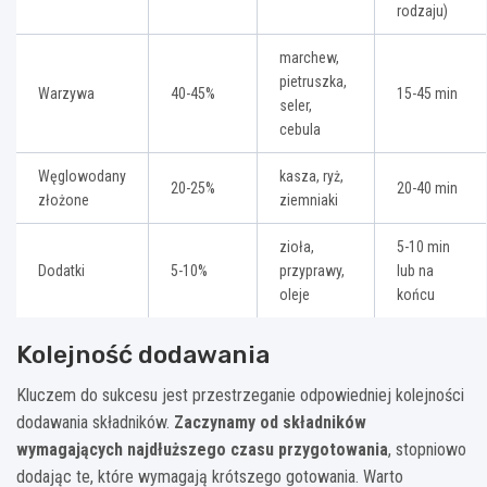
rodzaju)
marchew,
pietruszka,
Warzywa
40-45%
15-45 min
seler,
cebula
Węglowodany
kasza, ryż,
20-25%
20-40 min
złożone
ziemniaki
zioła,
5-10 min
Dodatki
5-10%
przyprawy,
lub na
oleje
końcu
Kolejność dodawania
Kluczem do sukcesu jest przestrzeganie odpowiedniej kolejności
dodawania składników.
Zaczynamy od składników
wymagających najdłuższego czasu przygotowania
, stopniowo
dodając te, które wymagają krótszego gotowania. Warto