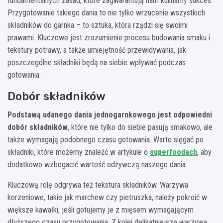
fundamentalnych zasad, które zagwarantują nam kulinarny sukces.
Przygotowanie takiego dania to nie tylko wrzucenie wszystkich
składników do garnka – to sztuka, która rządzi się swoimi
prawami. Kluczowe jest zrozumienie procesu budowania smaku i
tekstury potrawy, a także umiejętność przewidywania, jak
poszczególne składniki będą na siebie wpływać podczas
gotowania.
Dobór składników
Podstawą udanego dania jednogarnkowego jest odpowiedni
dobór składników
, które nie tylko do siebie pasują smakowo, ale
także wymagają podobnego czasu gotowania. Warto sięgać po
składniki, które możemy znaleźć w artykule o
superfoodach
, aby
dodatkowo wzbogacić wartość odżywczą naszego dania.
Kluczową rolę odgrywa też tekstura składników. Warzywa
korzeniowe, takie jak marchew czy pietruszka, należy pokroić w
większe kawałki, jeśli gotujemy je z mięsem wymagającym
dłuższego czasu przygotowania. Z kolei delikatniejsze warzywa,