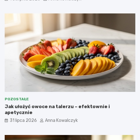
POZOSTAŁE
Jak ułożyć owoce na talerzu – efektownie i
apetycznie
31 lipca 2026
Anna Kowalczyk