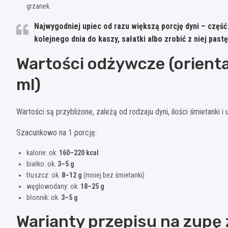
grzanek.
Najwygodniej upiec od razu większą porcję dyni – częś
kolejnego dnia do kaszy, sałatki albo zrobić z niej pastę
Wartości odżywcze (orienta
ml)
Wartości są przybliżone, zależą od rodzaju dyni, ilości śmietanki i 
Szacunkowo na 1 porcję:
kalorie: ok.
160–220 kcal
białko: ok.
3–5 g
tłuszcz: ok.
8–12 g
(mniej bez śmietanki)
węglowodany: ok.
18–25 g
błonnik: ok.
3–5 g
Warianty przepisu na zupę 