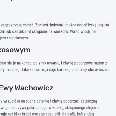
e zagęszczają całość. Zamiast śmietanki można dodać łyżkę jogurtu
 chili lub czosnkiem) skropiona na wierzchu. Warto wtedy nie
lejem rzepakowym.
okosowym
daje się je na końcu, po zmiksowaniu, i chwilę podgrzewa razem z
dry mielonej. Taka kombinacja daje bardziej orientalny charakter, ale
u Ewy Wachowicz
 wrzucić je na suchą patelnię i chwilę podgrzać, aż zaczną
erstwego pieczywa pokrojonego w kostkę, skropionego olejem i
e też kilka kropli ostrego sosu chili dla osób, które lubią