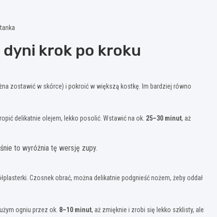
etanka
 dyni krok po kroku
ożna zostawić w skórce) i pokroić w większą kostkę. Im bardziej równo
kropić delikatnie olejem, lekko posolić. Wstawić na ok.
25–30 minut
, aż
nie to wyróżnia tę wersję zupy.
ółplasterki. Czosnek obrać, można delikatnie podgnieść nożem, żeby oddał
dużym ogniu przez ok.
8–10 minut
, aż zmięknie i zrobi się lekko szklisty, ale