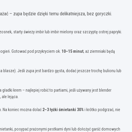
ażać – zupa będzie dzięki temu delikatniejsza, bez goryczki.
snek, starty świeży imbir lub imbir mielony oraz szczyptę ostrej papryki.
 ogień. Gotować pod przykryciem ok.
10–15 minut
, aż ziemniaki będą
 blasze). Jeśli zupa jest bardzo gęsta, dodać jeszcze trochę bulionu lub
adki krem – najlepiej robić to partiami, jeśli używany jest blender
ale lejąca.
m. Na koniec można dolać
2–3 łyżki śmietanki 30%
i krótko podgrzać, nie
mietanki, posypać prażonymi pestkami dyni lub dołożyć garść domowych