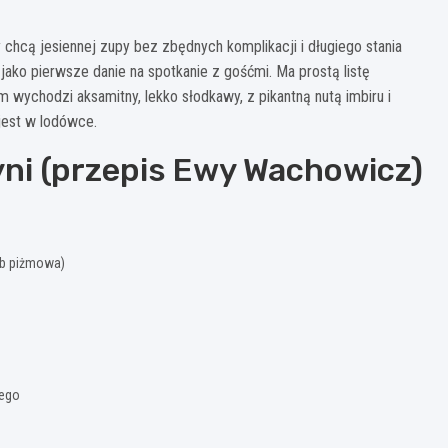
y chcą jesiennej zupy bez zbędnych komplikacji i długiego stania
 jako pierwsze danie na spotkanie z gośćmi. Ma prostą listę
m wychodzi aksamitny, lekko słodkawy, z pikantną nutą imbiru i
 jest w lodówce.
yni (przepis Ewy Wachowicz)
ub piżmowa)
nego