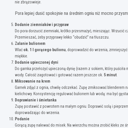
nie zbrązowieje.
Pora lepiej dusić spokojnie na średnim ogniu niż mocno przysm
Dodanie ziemniaków i przypraw
Do pora dorzucić ziemniaki, krótko przesmażyć, mieszając. Wrzucić czo
Przemieszać, żeby przyprawy lekko “obudzić” na tłuszczu.
Zalanie bulionem
Wlać
ok. 1 l gorącego bulionu
, doprowadzić do wrzenia, zmniejszyć
miękkie.
Dodanie upieczonej dyni
Do garnka przełożyć upieczoną dynię (razem z sokiem, który puściła na
wody. Całość zagotować i gotować razem jeszcze ok.
5 minut
.
Miksowanie na krem
Garnek zdjąć z ognia, chwilę odczekać. Zupę zmiksować blenderem na gł
kielichowy. Konsystencję regulować bulionem lub wodą: ma być gęsta, 
Doprawianie i śmietanka
Zupę postawić z powrotem na małym ogniu. Doprawić solą i pieprze
doprowadzając do wrzenia.
Podanie
Gorącą zupę nalewać do misek. Na wierzchu można zrobić kleks ze ś