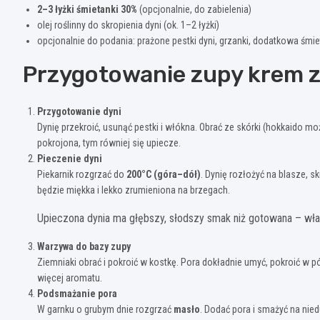
2–3 łyżki śmietanki 30%
(opcjonalnie, do zabielenia)
olej roślinny do skropienia dyni (ok. 1–2 łyżki)
opcjonalnie do podania: prażone pestki dyni, grzanki, dodatkowa śmi
Przygotowanie zupy krem z
Przygotowanie dyni
Dynię przekroić, usunąć pestki i włókna. Obrać ze skórki (hokkaido m
pokrojona, tym równiej się upiecze.
Pieczenie dyni
Piekarnik rozgrzać do
200°C (góra–dół)
. Dynię rozłożyć na blasze, s
będzie miękka i lekko zrumieniona na brzegach.
Upieczona dynia ma głębszy, słodszy smak niż gotowana – właś
Warzywa do bazy zupy
Ziemniaki obrać i pokroić w kostkę. Pora dokładnie umyć, pokroić w p
więcej aromatu.
Podsmażanie pora
W garnku o grubym dnie rozgrzać
masło
. Dodać pora i smażyć na nie