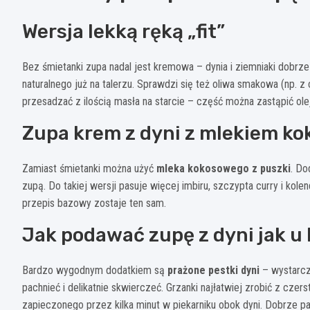
Wersja lekką ręką „fit”
Bez śmietanki zupa nadal jest kremowa – dynia i ziemniaki dobrz
naturalnego już na talerzu. Sprawdzi się też oliwa smakowa (np. z
przesadzać z ilością masła na starcie – część można zastąpić o
Zupa krem z dyni z mlekiem k
Zamiast śmietanki można użyć
mleka kokosowego z puszki
. Do
zupą. Do takiej wersji pasuje więcej imbiru, szczypta curry i kolen
przepis bazowy zostaje ten sam.
Jak podawać zupę z dyni jak 
Bardzo wygodnym dodatkiem są
prażone pestki dyni
– wystarczy
pachnieć i delikatnie skwierczeć. Grzanki najłatwiej zrobić z cz
zapieczonego przez kilka minut w piekarniku obok dyni. Dobrze pasuj