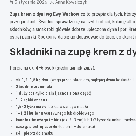
5 stycznia 2026
Anna Kowalczyk
Zupa krem z dyni wg Ewy Wachowicz
to przepis dla tych, którz
przy garnkach. Świetnie sprawdzi się na szybki obiad, kolację albo
składników, a smak robi głównie dobrze upieczona dynia i por. Kre
ostrej papryki. Spokojnie da się go dopasować do tego, co akurat
Składniki na zupę krem z d
Porcja na ok. 4–6 osób (średni garnek zupy):
ok.
1,2–1,5 kg dyni
(waga przed obraniem; najlepiej dynia hokkaido l
2 średnie ziemniaki
1 duży por
(tylko biała i jasnozielona część)
1–2 ząbki czosnku
1,5–2 łyżki masła
lub klarowanego masła
1–1,2 l bulionu
warzywnego lub drobiowego
kawałek świeżego imbiru
(ok. 2–3 cm) lub 1/2 łyżeczki imbiru mielo
szczypta ostrej papryki
(lub chili – do smaku)
sól, pieprz
do smaku