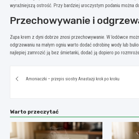
wyraźniejszą ostrość. Przy bardziej uroczystym podaniu można do
Przechowywanie i odgrzew
Zupa krem z dyni dobrze znosi przechowywanie. W lodówce możn
odgrzewaniu na małym ogniu warto dodać odrobinę wody lub bulionu
najlepiej zamrozić ją bez śmietanki, dodać ją dopiero po rozmroże
Nawigacja
Amoniaczki – przepis siostry Anastazji krok po kroku
wpisu
Warto przeczytać