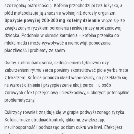
szczególną ostrożnością. Kofeina przechodzi przez łożysko, a
płód metabolizuje ją znacznie wolniej niż dorosły organizm.
Spożycie powyżej 200-300 mg kofeiny dziennie
wiąże się ze
zwiększonym ryzykiem poronienia i niskiej masy urodzeniowej
dziecka. Podobnie w okresie karmienia – kofeina przenika do
mleka matki i może wywoływać u niemowląt pobudzenie,
płaczliwość i problemy ze snem.
Osoby z chorobami serca, nadciśnieniem tętniczym czy
zaburzeniami rytmu serca powinny skonsultować picie yerba mate
z lekarzem. Kofeina pobudza układ współczulny, co przekłada się
na wzrost ciśnienia i przyspieszenie akcji serca – u osób
zdrowych efekt przejściowy i nieszkodliwy, u chorych potencjalnie
problematyczny.
Cukrzycy również znajdują się w grupie podwyższonego ryzyka.
Kofeina może utrudniać kontrolę glikemii, zwiększając
insulinooporność i podnosząc poziom cukru we krwi. Efekt jest