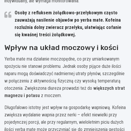
indywidualny, ale wymaga monitorowania.
Osoby z refluksem żołądkowo-przełykowym często
zauważają nasilenie objawów po yerba mate. Kofeina
rozluźnia dolny zwieracz przełyku, ułatwiając cofanie
się kwaśnej treści żołądkowej.
Wpływ na układ moczowy i kości
Yerba mate ma działanie moczopędne, co przy umiarkowanym
spożyciu nie stanowi problemu. Jednak osoby pijące duże ilości
naparu mogą doświadczyć nadmiernej utraty płynów, szczególnie
w połączeniu z aktywnością fizyczną czy wysoką temperaturą
otoczenia. Zwiększona diureza prowadzi też do
większych strat
magnezu i potasu
z moczem.
Długofalowo istotny jest wpływ na gospodarkę wapniową. Kofeina
zwiększa wydalanie wapnia przez nerki – efekt niewielki przy
pojedynczej porcji, ale przy regularnym, wieloletnim piciu dużych
ilości yerba mate może przyczyniać się do zmniejszenia gęstości