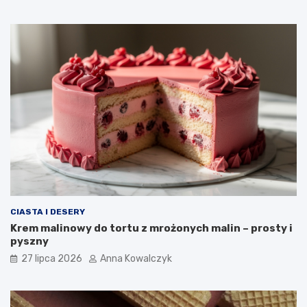
CIASTA I DESERY
Krem malinowy do tortu z mrożonych malin – prosty i
pyszny
27 lipca 2026
Anna Kowalczyk