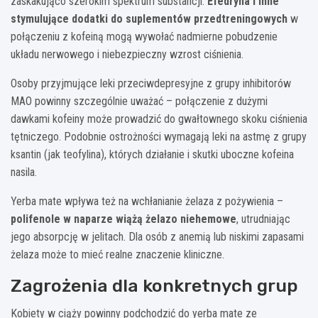
zaskakująco szerokim spektrum substancji.
Efedryna i inne
stymulujące dodatki do suplementów przedtreningowych
w
połączeniu z kofeiną mogą wywołać nadmierne pobudzenie
układu nerwowego i niebezpieczny wzrost ciśnienia.
Osoby przyjmujące leki przeciwdepresyjne z grupy inhibitorów
MAO powinny szczególnie uważać – połączenie z dużymi
dawkami kofeiny może prowadzić do gwałtownego skoku ciśnienia
tętniczego. Podobnie ostrożności wymagają leki na astmę z grupy
ksantin (jak teofylina), których działanie i skutki uboczne kofeina
nasila.
Yerba mate wpływa też na wchłanianie żelaza z pożywienia –
polifenole w naparze wiążą żelazo niehemowe
, utrudniając
jego absorpcję w jelitach. Dla osób z anemią lub niskimi zapasami
żelaza może to mieć realne znaczenie kliniczne.
Zagrożenia dla konkretnych grup
Kobiety w ciąży powinny podchodzić do yerba mate ze