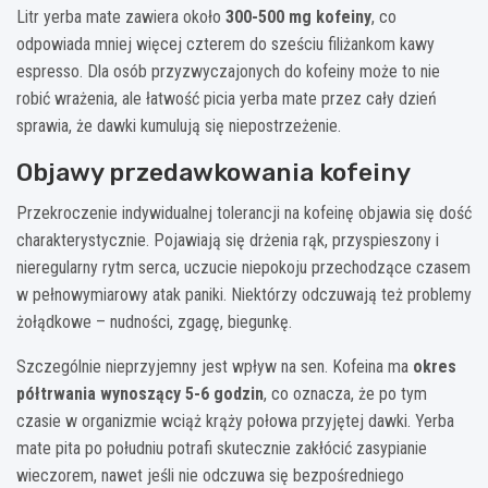
Litr yerba mate zawiera około
300-500 mg kofeiny
, co
odpowiada mniej więcej czterem do sześciu filiżankom kawy
espresso. Dla osób przyzwyczajonych do kofeiny może to nie
robić wrażenia, ale łatwość picia yerba mate przez cały dzień
sprawia, że dawki kumulują się niepostrzeżenie.
Objawy przedawkowania kofeiny
Przekroczenie indywidualnej tolerancji na kofeinę objawia się dość
charakterystycznie. Pojawiają się drżenia rąk, przyspieszony i
nieregularny rytm serca, uczucie niepokoju przechodzące czasem
w pełnowymiarowy atak paniki. Niektórzy odczuwają też problemy
żołądkowe – nudności, zgagę, biegunkę.
Szczególnie nieprzyjemny jest wpływ na sen. Kofeina ma
okres
półtrwania wynoszący 5-6 godzin
, co oznacza, że po tym
czasie w organizmie wciąż krąży połowa przyjętej dawki. Yerba
mate pita po południu potrafi skutecznie zakłócić zasypianie
wieczorem, nawet jeśli nie odczuwa się bezpośredniego