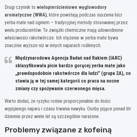
Drugi czynnik to
wielopierścieniowe węglowodory
aromatyczne (WWA)
, które powstają podczas suszenia liści
yerba mate nad ogniem – tradycyjnej metody stosowanej przez
wielu producentów. Te związki chemiczne mają udowodnione
właściwości rakotwórcze. Ich stężenie w yerba mate bywa
znacznie wyższe niż w innych naparach roślinnych.
Międzynarodowa Agencja Badań nad Rakiem (IARC)
sklasyfikowała picie bardzo gorącej yerba mate jako
„prawdopodobnie rakotwórcze dla ludzi” (grupa 2A), co
stawia ją w tej samej kategorii co praca na nocne
zmiany czy spożywanie czerwonego mięsa.
Warto dodać, że ryzyko rośnie proporcjonalnie do ilości
wypijanego naparu i czasu trwania nawyku. Osoby pijące ponad litr
dziennie przez wiele lat są szczególnie narażone.
Problemy związane z kofeiną