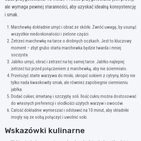
ale wymaga pewnej staranności, aby uzyskać idealną konsystencję
i smak.
Marchewkę dokładnie umyć i obrać ze skórki. Zwróć uwagę, by usunąć
wszystkie niedoskonałości i zielone części.
Zetrzeć marchewkę na tarce o drobnych oczkach. Jest to kluczowy
moment – zbyt grubo starta marchewka będzie twarda i mniej
soczysta.
Jabłko umyć, obrać i zetrzeć na tej samej tarce. Jabłko najlepiej
zetrzeć tuż przed połączeniem z marchewką, aby nie ściemniało.
Przełożyć starte warzywa do miski, skropić sokiem z cytryny, który nie
tylko nada kwaskowity smak, ale również zapobiegnie ciemnieniu
jabłka.
Dodać cukier, śmietanę i szczyptę soli. Ilość cukru można dostosować
do własnych preferencji i słodkości użytych warzyw i owoców.
Całość dokładnie wymieszać i odstawić na 10 minut, aby składniki
mogły się ze sobą połączyć i uwolnić soki.
Wskazówki kulinarne