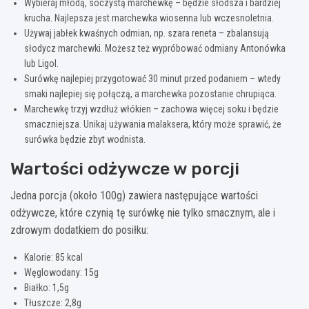
Wybieraj młodą, soczystą marchewkę – będzie słodsza i bardziej
krucha. Najlepsza jest marchewka wiosenna lub wczesnoletnia.
Używaj jabłek kwaśnych odmian, np. szara reneta – zbalansują
słodycz marchewki. Możesz też wypróbować odmiany Antonówka
lub Ligol.
Surówkę najlepiej przygotować 30 minut przed podaniem – wtedy
smaki najlepiej się połączą, a marchewka pozostanie chrupiąca.
Marchewkę trzyj wzdłuż włókien – zachowa więcej soku i będzie
smaczniejsza. Unikaj używania malaksera, który może sprawić, że
surówka będzie zbyt wodnista.
Wartości odżywcze w porcji
Jedna porcja (około 100g) zawiera następujące wartości
odżywcze, które czynią tę surówkę nie tylko smacznym, ale i
zdrowym dodatkiem do posiłku:
Kalorie: 85 kcal
Węglowodany: 15g
Białko: 1,5g
Tłuszcze: 2,8g