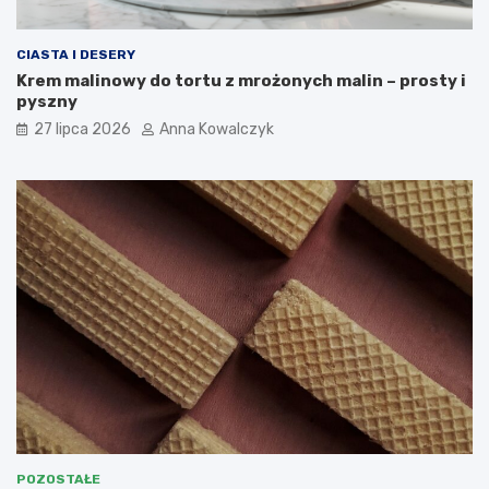
CIASTA I DESERY
Krem malinowy do tortu z mrożonych malin – prosty i
pyszny
27 lipca 2026
Anna Kowalczyk
POZOSTAŁE