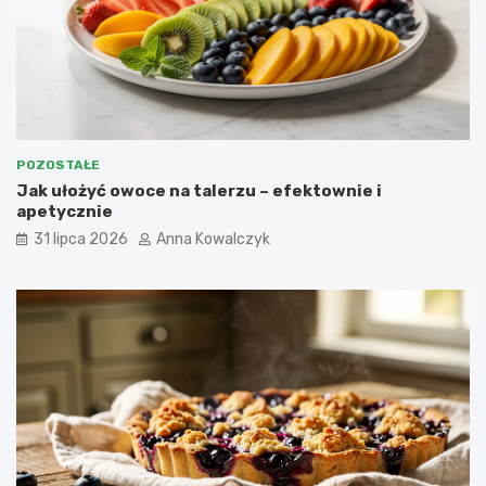
POZOSTAŁE
Jak ułożyć owoce na talerzu – efektownie i
apetycznie
31 lipca 2026
Anna Kowalczyk