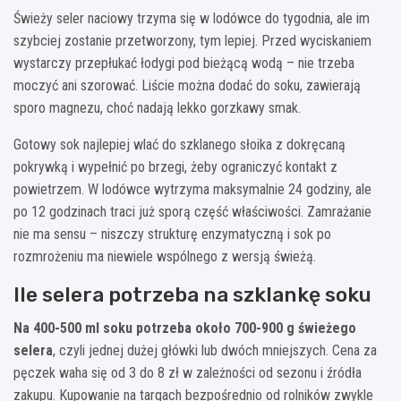
Świeży seler naciowy trzyma się w lodówce do tygodnia, ale im
szybciej zostanie przetworzony, tym lepiej. Przed wyciskaniem
wystarczy przepłukać łodygi pod bieżącą wodą – nie trzeba
moczyć ani szorować. Liście można dodać do soku, zawierają
sporo magnezu, choć nadają lekko gorzkawy smak.
Gotowy sok najlepiej wlać do szklanego słoika z dokręcaną
pokrywką i wypełnić po brzegi, żeby ograniczyć kontakt z
powietrzem. W lodówce wytrzyma maksymalnie 24 godziny, ale
po 12 godzinach traci już sporą część właściwości. Zamrażanie
nie ma sensu – niszczy strukturę enzymatyczną i sok po
rozmrożeniu ma niewiele wspólnego z wersją świeżą.
Ile selera potrzeba na szklankę soku
Na 400-500 ml soku potrzeba około 700-900 g świeżego
selera
, czyli jednej dużej główki lub dwóch mniejszych. Cena za
pęczek waha się od 3 do 8 zł w zależności od sezonu i źródła
zakupu. Kupowanie na targach bezpośrednio od rolników zwykle