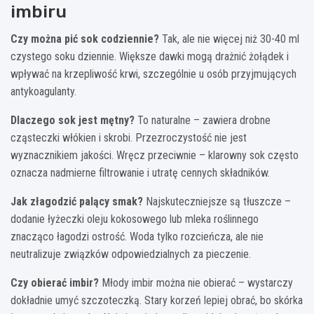
imbiru
Czy można pić sok codziennie?
Tak, ale nie więcej niż 30-40 ml
czystego soku dziennie. Większe dawki mogą drażnić żołądek i
wpływać na krzepliwość krwi, szczególnie u osób przyjmujących
antykoagulanty.
Dlaczego sok jest mętny?
To naturalne – zawiera drobne
cząsteczki włókien i skrobi. Przezroczystość nie jest
wyznacznikiem jakości. Wręcz przeciwnie – klarowny sok często
oznacza nadmierne filtrowanie i utratę cennych składników.
Jak złagodzić palący smak?
Najskuteczniejsze są tłuszcze –
dodanie łyżeczki oleju kokosowego lub mleka roślinnego
znacząco łagodzi ostrość. Woda tylko rozcieńcza, ale nie
neutralizuje związków odpowiedzialnych za pieczenie.
Czy obierać imbir?
Młody imbir można nie obierać – wystarczy
dokładnie umyć szczoteczką. Stary korzeń lepiej obrać, bo skórka