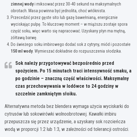
zimnej wody
i miksować przez 30-40 sekund na maksymalnych
obrotach. Masa powinna być jednolita, choć włóknista.
Przecedzić przez gęste sito lub gazę bawełnianą, energicznie
wyciskając pulpę. To kluczowy moment – w miąższu zostaje spora
część soku, więc warto się napracować. Uzyskany płyn ma mętną,
żółtawą barwę.
Do świeżego soku imbirowego dodać sok z cytryny, miód i pozostałe
150 ml wody
. Wymieszać dokładnie do rozpuszczenia słodzika.
Sok należy przygotowywać bezpośrednio przed
spożyciem. Po 15 minutach traci intensywność smaku, a
po godzinie – znaczną część właściwości. Maksymalny
czas przechowywania w lodówce to 24 godziny w
szczelnie zamkniętym słoiku.
Alternatywna metoda bez blendera wymaga użycia wyciskarki do
cytrusów lub sokowirówki wolnoobrotowej. Kawałki imbiru
przepuszcza się przez urządzenie, a uzyskany sok rozcieńcza
wodą w proporcji 1:2 lub 1:3, w zależności od tolerancji ostrości.