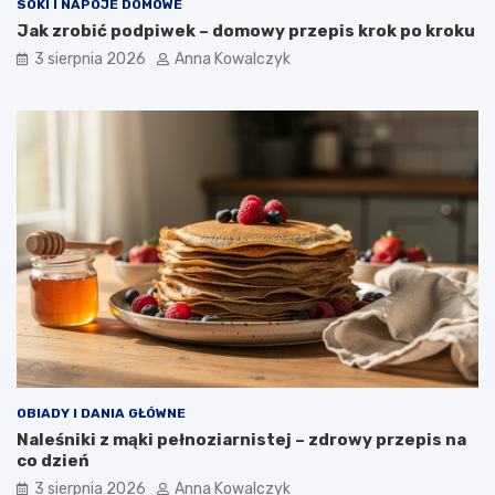
SOKI I NAPOJE DOMOWE
Jak zrobić podpiwek – domowy przepis krok po kroku
3 sierpnia 2026
Anna Kowalczyk
OBIADY I DANIA GŁÓWNE
Naleśniki z mąki pełnoziarnistej – zdrowy przepis na
co dzień
3 sierpnia 2026
Anna Kowalczyk