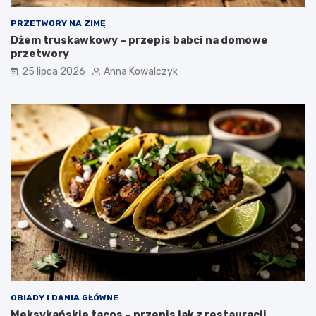
PRZETWORY NA ZIMĘ
Dżem truskawkowy – przepis babci na domowe
przetwory
25 lipca 2026
Anna Kowalczyk
OBIADY I DANIA GŁÓWNE
Meksykańskie tacos – przepis jak z restauracji