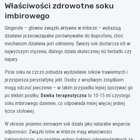
Właściwości zdrowotne soku
imbirowego
Gingerole – główne związki aktywne w imbirze – wykazują
działanie przeciwzapalne porównywalne do ibuprofenu, choć
mechanizm działania jest odmienny. Świeży sok dostarcza ich w
najwyższym stężeniu, dlatego działa skuteczniej niż herbatki czy
napary.
Picie soku na czczo pobudza wydzielanie soków trawiennych i
przyspiesza perystaltykę jelit. Osoby z wrażliwym żołądkiem
mogą odczuć pieczenie – w takim przypadku lepiej spożywać go
po lekkim posiłku.
Dawka terapeutyczna
to 10-15 ml czystego
soku imbirowego dziennie, co odpowiada mniej więcej jednej
łyżce stołowej.
W okresie jesienno-zimowym sok działa jako naturalne wsparcie
odporności. Związki lotne w imbirze mają właściwości
bakteriobójcze, szczególnie wobec bakterii odpowiedzialnych za