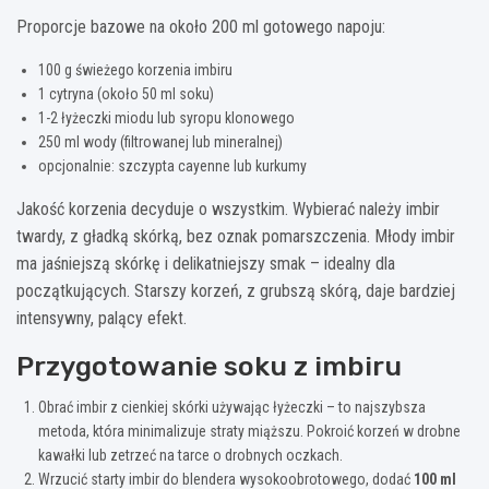
Proporcje bazowe na około 200 ml gotowego napoju:
100 g świeżego korzenia imbiru
1 cytryna (około 50 ml soku)
1-2 łyżeczki miodu lub syropu klonowego
250 ml wody (filtrowanej lub mineralnej)
opcjonalnie: szczypta cayenne lub kurkumy
Jakość korzenia decyduje o wszystkim. Wybierać należy imbir
twardy, z gładką skórką, bez oznak pomarszczenia. Młody imbir
ma jaśniejszą skórkę i delikatniejszy smak – idealny dla
początkujących. Starszy korzeń, z grubszą skórą, daje bardziej
intensywny, palący efekt.
Przygotowanie soku z imbiru
Obrać imbir z cienkiej skórki używając łyżeczki – to najszybsza
metoda, która minimalizuje straty miąższu. Pokroić korzeń w drobne
kawałki lub zetrzeć na tarce o drobnych oczkach.
Wrzucić starty imbir do blendera wysokoobrotowego, dodać
100 ml