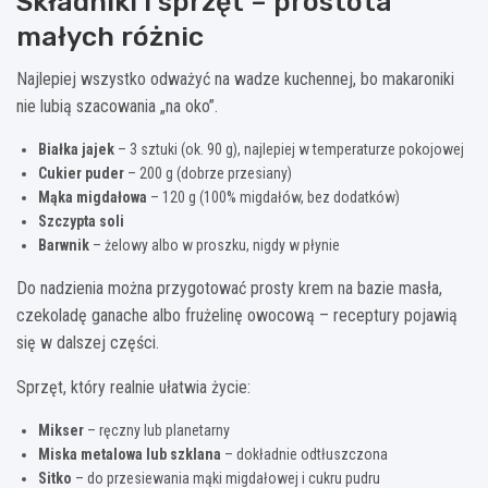
Składniki i sprzęt – prostota
małych różnic
Najlepiej wszystko odważyć na wadze kuchennej, bo makaroniki
nie lubią szacowania „na oko”.
Białka jajek
– 3 sztuki (ok. 90 g), najlepiej w temperaturze pokojowej
Cukier puder
– 200 g (dobrze przesiany)
Mąka migdałowa
– 120 g (100% migdałów, bez dodatków)
Szczypta soli
Barwnik
– żelowy albo w proszku, nigdy w płynie
Do nadzienia można przygotować prosty krem na bazie masła,
czekoladę ganache albo frużelinę owocową – receptury pojawią
się w dalszej części.
Sprzęt, który realnie ułatwia życie:
Mikser
– ręczny lub planetarny
Miska metalowa lub szklana
– dokładnie odtłuszczona
Sitko
– do przesiewania mąki migdałowej i cukru pudru