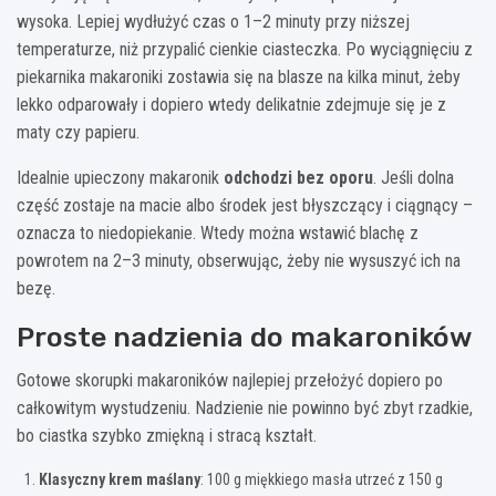
wysoka. Lepiej wydłużyć czas o 1–2 minuty przy niższej
temperaturze, niż przypalić cienkie ciasteczka. Po wyciągnięciu z
piekarnika makaroniki zostawia się na blasze na kilka minut, żeby
lekko odparowały i dopiero wtedy delikatnie zdejmuje się je z
maty czy papieru.
Idealnie upieczony makaronik
odchodzi bez oporu
. Jeśli dolna
część zostaje na macie albo środek jest błyszczący i ciągnący –
oznacza to niedopiekanie. Wtedy można wstawić blachę z
powrotem na 2–3 minuty, obserwując, żeby nie wysuszyć ich na
bezę.
Proste nadzienia do makaroników
Gotowe skorupki makaroników najlepiej przełożyć dopiero po
całkowitym wystudzeniu. Nadzienie nie powinno być zbyt rzadkie,
bo ciastka szybko zmiękną i stracą kształt.
Klasyczny krem maślany
: 100 g miękkiego masła utrzeć z 150 g