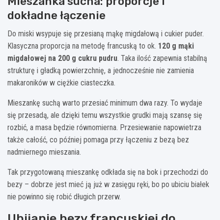
Mieszanka sucha: proporcje i
dokładne łączenie
Do miski wsypuje się przesianą mąkę migdałową i cukier puder.
Klasyczna proporcja na metodę francuską to ok.
120 g mąki
migdałowej na 200 g cukru pudru
. Taka ilość zapewnia stabilną
strukturę i gładką powierzchnię, a jednocześnie nie zamienia
makaroników w ciężkie ciasteczka.
Mieszankę suchą warto przesiać minimum dwa razy. To wydaje
się przesadą, ale dzięki temu wszystkie grudki mają szansę się
rozbić, a masa będzie równomierna. Przesiewanie napowietrza
także całość, co później pomaga przy łączeniu z bezą bez
nadmiernego mieszania.
Tak przygotowaną mieszankę odkłada się na bok i przechodzi do
bezy – dobrze jest mieć ją już w zasięgu ręki, bo po ubiciu białek
nie powinno się robić długich przerw.
Ubijanie bezy francuskiej do