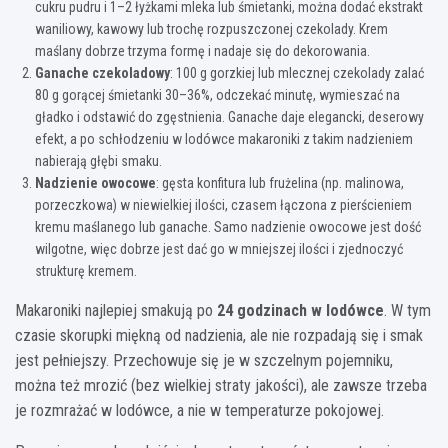
cukru pudru i 1–2 łyżkami mleka lub śmietanki, można dodać ekstrakt
waniliowy, kawowy lub trochę rozpuszczonej czekolady. Krem
maślany dobrze trzyma formę i nadaje się do dekorowania.
Ganache czekoladowy
: 100 g gorzkiej lub mlecznej czekolady zalać
80 g gorącej śmietanki 30–36%, odczekać minutę, wymieszać na
gładko i odstawić do zgęstnienia. Ganache daje elegancki, deserowy
efekt, a po schłodzeniu w lodówce makaroniki z takim nadzieniem
nabierają głębi smaku.
Nadzienie owocowe
: gęsta konfitura lub frużelina (np. malinowa,
porzeczkowa) w niewielkiej ilości, czasem łączona z pierścieniem
kremu maślanego lub ganache. Samo nadzienie owocowe jest dość
wilgotne, więc dobrze jest dać go w mniejszej ilości i zjednoczyć
strukturę kremem.
Makaroniki najlepiej smakują po
24 godzinach w lodówce
. W tym
czasie skorupki miękną od nadzienia, ale nie rozpadają się i smak
jest pełniejszy. Przechowuje się je w szczelnym pojemniku,
można też mrozić (bez wielkiej straty jakości), ale zawsze trzeba
je rozmrażać w lodówce, a nie w temperaturze pokojowej.