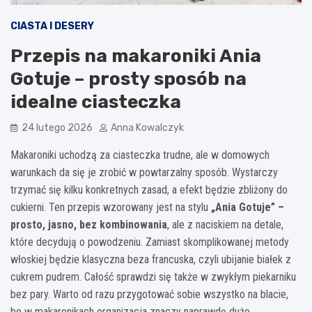
CIASTA I DESERY
Przepis na makaroniki Ania
Gotuje – prosty sposób na
idealne ciasteczka
24 lutego 2026
Anna Kowalczyk
Makaroniki uchodzą za ciasteczka trudne, ale w domowych
warunkach da się je zrobić w powtarzalny sposób. Wystarczy
trzymać się kilku konkretnych zasad, a efekt będzie zbliżony do
cukierni. Ten przepis wzorowany jest na stylu
„Ania Gotuje” –
prosto, jasno, bez kombinowania
, ale z naciskiem na detale,
które decydują o powodzeniu. Zamiast skomplikowanej metody
włoskiej będzie klasyczna beza francuska, czyli ubijanie białek z
cukrem pudrem. Całość sprawdzi się także w zwykłym piekarniku
bez pary. Warto od razu przygotować sobie wszystko na blacie,
bo w makaronikach organizacja znaczy naprawdę dużo.