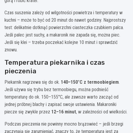
górą i robić krater.
Czas suszenia zależy od wilgotności powietrza i temperatury w
kuchni – może to być od 20 minut do nawet godziny. Najprostszy
test: delikatnie dotknąć powierzchni ciasteczka czubkiem palca.
Jeśli palec jest suchy, a makaronik nie zapada się, można piec.
Jeśli się klei – trzeba poczekać kolejne 10 minut i sprawdzić
znowu.
Temperatura piekarnika i czas
pieczenia
Piekarnik nagrzewa się do ok.
140–150°C z termoobiegiem
.
Jeśli używa się trybu bez termoobiegu, można podnieść
temperaturę do ok. 150–155°C, ale zawsze warto zacząć od
jednej próbnej blachy i zapisać swoje ustawienia. Makaroniki
piecze się zwykle przez
12–16 minut
, w zależności od wielkości.
Podczas pieczenia nie powinny mocno brązowieć – jeśli brzegi
zaczynają się zarumieniać, znaczy to, że temperatura jest za