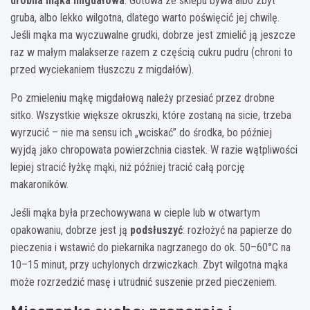
drobna mąka migdałowa
. Gotowa ze sklepu bywa albo zbyt
gruba, albo lekko wilgotna, dlatego warto poświęcić jej chwilę.
Jeśli mąka ma wyczuwalne grudki, dobrze jest zmielić ją jeszcze
raz w małym malakserze razem z częścią cukru pudru (chroni to
przed wyciekaniem tłuszczu z migdałów).
Po zmieleniu mąkę migdałową należy przesiać przez drobne
sitko. Wszystkie większe okruszki, które zostaną na sicie, trzeba
wyrzucić – nie ma sensu ich „wciskać” do środka, bo później
wyjdą jako chropowata powierzchnia ciastek. W razie wątpliwości
lepiej stracić łyżkę mąki, niż później tracić całą porcję
makaroników.
Jeśli mąka była przechowywana w cieple lub w otwartym
opakowaniu, dobrze jest ją
podsłuszyć
: rozłożyć na papierze do
pieczenia i wstawić do piekarnika nagrzanego do ok. 50–60°C na
10–15 minut, przy uchylonych drzwiczkach. Zbyt wilgotna mąka
może rozrzedzić masę i utrudnić suszenie przed pieczeniem.