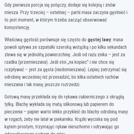
Gdy pierwsza porcja się połączy, dodaje się kolejną i znów
miesza. Przy trzeciej – ostatniej – partii masa zaczyna gęstnieć i
to jest moment, w którym trzeba zacząć obserwować
konsystencję.
Właściwą gęstość porównuje się często do
gęstej lawy
: masa
powoli spływa ze szpatułki szeroką wstążką i po kilku sekundach
zlewa się w jednolitą powierzchnię. Jeśli od razu znika – jest za
rzadka (przemieszana). Jeśli stoi „na kopiec” i nie chce się
rozpływać – jest za gęsta (niedomieszana). Lepiej zatrzymać się
odrobinę wcześniej niż przesadzić, bo kilka ostatnich ruchów
mieszania i tak masę jeszcze rozrzedzi.
Gotową masę przekłada się do rękawa cukierniczego z okrągłą
tylką. Blachę wykłada się matą silikonową lub papierem do
pieczenia – papier warto lekko przykleić do blachy odrobiną masy
w rogach, żeby nie latał w piekarniku. Krążki wyciska się pod
kątem prostym, trzymając rękaw nieruchomo i odrywając go