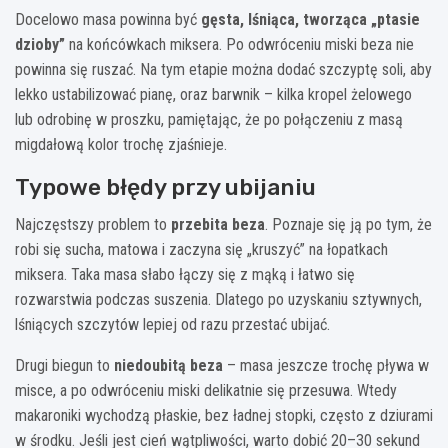
Docelowo masa powinna być
gęsta, lśniąca, tworząca „ptasie
dzioby”
na końcówkach miksera. Po odwróceniu miski beza nie
powinna się ruszać. Na tym etapie można dodać szczyptę soli, aby
lekko ustabilizować pianę, oraz barwnik – kilka kropel żelowego
lub odrobinę w proszku, pamiętając, że po połączeniu z masą
migdałową kolor trochę zjaśnieje.
Typowe błędy przy ubijaniu
Najczęstszy problem to
przebita beza
. Poznaje się ją po tym, że
robi się sucha, matowa i zaczyna się „kruszyć” na łopatkach
miksera. Taka masa słabo łączy się z mąką i łatwo się
rozwarstwia podczas suszenia. Dlatego po uzyskaniu sztywnych,
lśniących szczytów lepiej od razu przestać ubijać.
Drugi biegun to
niedoubitą beza
– masa jeszcze trochę pływa w
misce, a po odwróceniu miski delikatnie się przesuwa. Wtedy
makaroniki wychodzą płaskie, bez ładnej stopki, często z dziurami
w środku. Jeśli jest cień wątpliwości, warto dobić 20–30 sekund