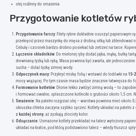
olej roślinny do smażenia
Przygotowanie kotletów r
Przygotowanie farszу
: Filety rybne dokładnie osuszyć papierowym r
przekręcić przez maszynkę do mięsa z drobną sitką lub zblendować na 
Cebulę i czosnek bardzo drobno posiekać lub zetrzeć na tarce. Kope
Łączenie składników
: Do mielonej ryby dodać jajka, mąkę, bułkę tar
drewnianą łyżką lub ręką. Masa powinna być zwarta, ale jednocześnie wil
sucha – dolać łyżkę zimnej wody.
Odpoczynek masy
: Przykryć miskę folią i wstawić do lodówki na
15-2
mocy wiążącej. Po tym czasie masa będzie znacznie łatwiejsza do 
Formowanie kotletów
: Dłonie lekko zwilżyć zimną wodą – to zapobieg
i formować owalne, spłaszczone kotleciki o grubości około 1,5 cm. 
Smażenie
: Na patelni rozgrzać olej – warstwa powinna mieć około 
okruszka chleba zaczyna szybko syczeć. Kotlety układać na patelni z
z każdej strony
, aż zyskają złocisty kolor.
Odsączanie
: Usmażone kotlety przekładać na talerz wyłożony papie
układać na kratce, pod którą podstawiono talerz – wtedy tłuszcz spł