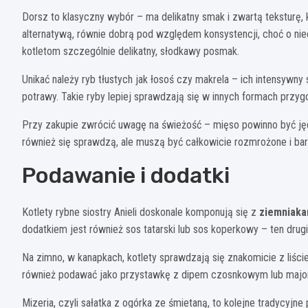
Dorsz to klasyczny wybór – ma delikatny smak i zwartą teksturę, k
alternatywą, równie dobrą pod względem konsystencji, choć o nie
kotletom szczególnie delikatny, słodkawy posmak.
Unikać należy ryb tłustych jak łosoś czy makrela – ich intensywn
potrawy. Takie ryby lepiej sprawdzają się w innych formach przyg
Przy zakupie zwrócić uwagę na świeżość – mięso powinno być jęd
również się sprawdzą, ale muszą być całkowicie rozmrożone i ba
Podawanie i dodatki
Kotlety rybne siostry Anieli doskonale komponują się z
ziemniaka
dodatkiem jest również sos tatarski lub sos koperkowy – ten drugi
Na zimno, w kanapkach, kotlety sprawdzają się znakomicie z liści
również podawać jako przystawkę z dipem czosnkowym lub maj
Mizeria, czyli sałatka z ogórka ze śmietaną, to kolejne tradycyj