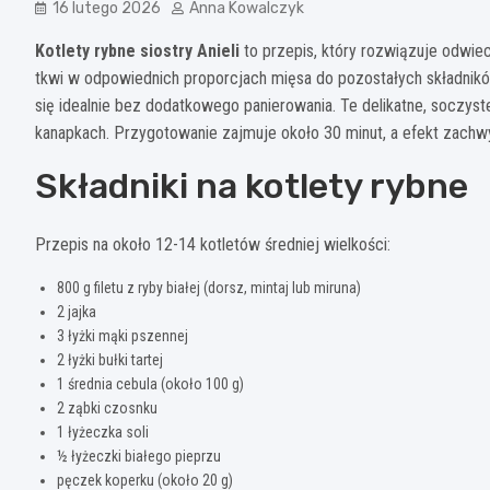
16 lutego 2026
Anna Kowalczyk
Kotlety rybne siostry Anieli
to przepis, który rozwiązuje odwie
tkwi w odpowiednich proporcjach mięsa do pozostałych składników
się idealnie bez dodatkowego panierowania. Te delikatne, soczyst
kanapkach. Przygotowanie zajmuje około 30 minut, a efekt zachw
Składniki na kotlety rybne
Przepis na około 12-14 kotletów średniej wielkości:
800 g filetu z ryby białej (dorsz, mintaj lub miruna)
2 jajka
3 łyżki mąki pszennej
2 łyżki bułki tartej
1 średnia cebula (około 100 g)
2 ząbki czosnku
1 łyżeczka soli
½ łyżeczki białego pieprzu
pęczek koperku (około 20 g)