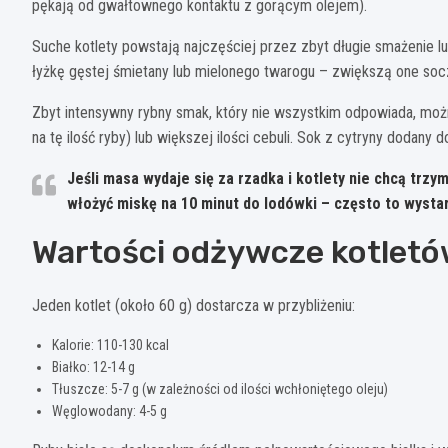
pękają od gwałtownego kontaktu z gorącym olejem).
Suche kotlety powstają najczęściej przez zbyt długie smażenie l
łyżkę gęstej śmietany lub mielonego twarogu – zwiększą one soc
Zbyt intensywny rybny smak, który nie wszystkim odpowiada, moż
na tę ilość ryby) lub większej ilości cebuli. Sok z cytryny dodany
Jeśli masa wydaje się za rzadka i kotlety nie chcą trzym
włożyć miskę na 10 minut do lodówki – często to wystarc
Wartości odżywcze kotlet
Jeden kotlet (około 60 g) dostarcza w przybliżeniu:
Kalorie: 110-130 kcal
Białko: 12-14 g
Tłuszcze: 5-7 g (w zależności od ilości wchłoniętego oleju)
Węglowodany: 4-5 g