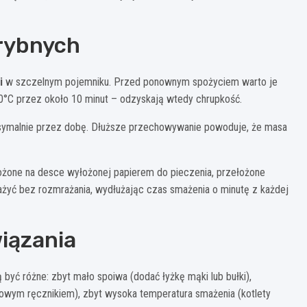
rybnych
i
w szczelnym pojemniku. Przed ponownym spożyciem warto je
160°C przez około 10 minut – odzyskają wtedy chrupkość.
ymalnie przez dobę. Dłuższe przechowywanie powoduje, że masa
łożone na desce wyłożonej papierem do pieczenia, przełożone
ażyć bez rozmrażania, wydłużając czas smażenia o minutę z każdej
iązania
być różne: zbyt mało spoiwa (dodać łyżkę mąki lub bułki),
owym ręcznikiem), zbyt wysoka temperatura smażenia (kotlety