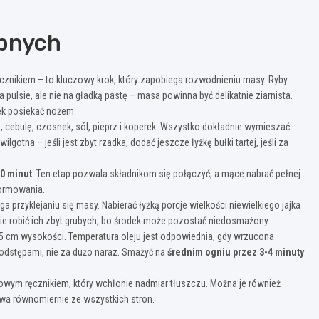
ybnych
ęcznikiem – to kluczowy krok, który zapobiega rozwodnieniu masy. Ryby
pulsie, ale nie na gładką pastę – masa powinna być delikatnie ziarnista.
rek posiekać nożem.
tą, cebulę, czosnek, sól, pieprz i koperek. Wszystko dokładnie wymieszać
gotna – jeśli jest zbyt rzadka, dodać jeszcze łyżkę bułki tartej, jeśli za
0 minut
. Ten etap pozwala składnikom się połączyć, a mące nabrać pełnej
formowania.
a przyklejaniu się masy. Nabierać łyżką porcje wielkości niewielkiego jajka
Nie robić ich zbyt grubych, bo środek może pozostać niedosmażony.
0,5 cm wysokości. Temperatura oleju jest odpowiednia, gdy wrzucona
 odstępami, nie za dużo naraz. Smażyć na
średnim ogniu przez 3-4 minuty
rowym ręcznikiem, który wchłonie nadmiar tłuszczu. Można je również
ywa równomiernie ze wszystkich stron.