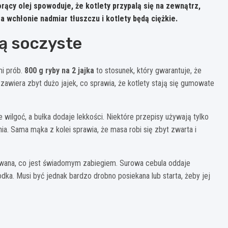
cy olej spowoduje, że kotlety przypalą się na zewnątrz,
 wchłonie nadmiar tłuszczu i kotlety będą ciężkie.
są soczyste
mi prób.
800 g ryby na 2 jajka
to stosunek, który gwarantuje, że
zawiera zbyt dużo jajek, co sprawia, że kotlety stają się gumowate
 wilgoć, a bułka dodaje lekkości. Niektóre przepisy używają tylko
nia. Sama mąka z kolei sprawia, że masa robi się zbyt zwarta i
owana, co jest świadomym zabiegiem. Surowa cebula oddaje
dka. Musi być jednak bardzo drobno posiekana lub starta, żeby jej