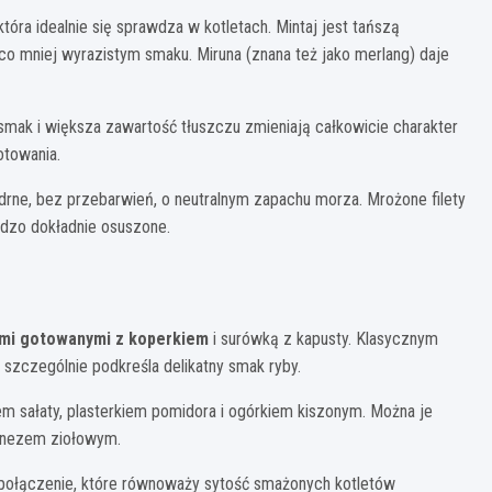
tóra idealnie się sprawdza w kotletach. Mintaj jest tańszą
co mniej wyrazistym smaku. Miruna (znana też jako merlang) daje
y smak i większa zawartość tłuszczu zmieniają całkowicie charakter
otowania.
rne, bez przebarwień, o neutralnym zapachu morza. Mrożone filety
rdzo dokładnie osuszone.
mi gotowanymi z koperkiem
i surówką z kapusty. Klasycznym
 szczególnie podkreśla delikatny smak ryby.
em sałaty, plasterkiem pomidora i ogórkiem kiszonym. Można je
onezem ziołowym.
ne połączenie, które równoważy sytość smażonych kotletów