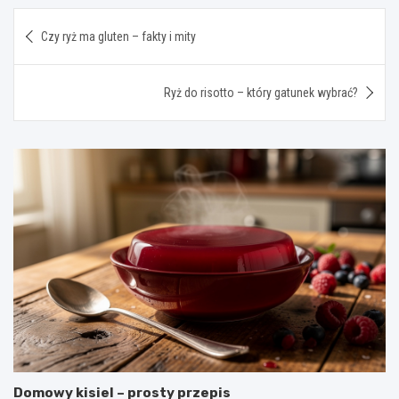
Nawigacja
Czy ryż ma gluten – fakty i mity
wpisu
Ryż do risotto – który gatunek wybrać?
Domowy kisiel – prosty przepis