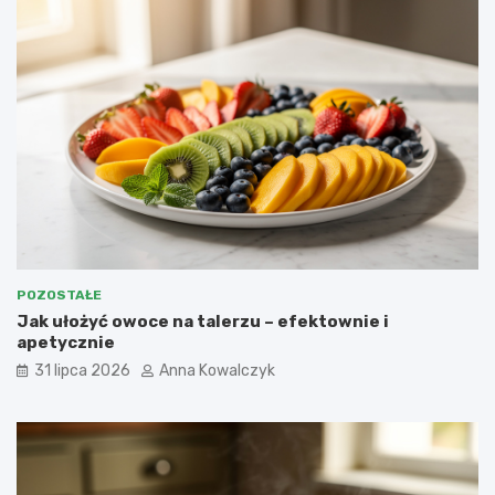
POZOSTAŁE
Jak ułożyć owoce na talerzu – efektownie i
apetycznie
31 lipca 2026
Anna Kowalczyk