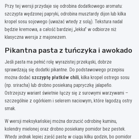
Przy tej wersji przydaje się odrobina dodatkowego aromatu:
szczypta wędzonej papryki, odrobina musztardy dijon lub kilka
kropel sosu sojowego (uważać wtedy z solą). Tekstura nadal
będzie kremowa, a całość bardziej „lekka” w odbiorze niż
klasyczna wersja z majonezem.
Pikantna pasta z tuńczyka i awokado
Jeśli pasta ma pełnić rolę wyrazistej przekąski, dobrze
sprawdzają się dodatki pikantne. Do podstawowego przepisu
można dodać
szczyptę płatków chili
, kilka kropel ostrego sosu
(np. sriracha) lub drobno posiekaną papryczkę jalapeño.
Ostrzejszy wariant świetnie łączy się z surowymi warzywami –
szczególnie z ogórkiem i selerem naciowym, które łagodzą ostry
smak.
W wersji meksykańskiej można dorzucić odrobinę kuminu,
kolendry mielonej oraz drobno posiekany pomidor bez pestek.
Wtedy jednak lepiej zjeść pastę w ciągu kilku godzin, bo pomidor