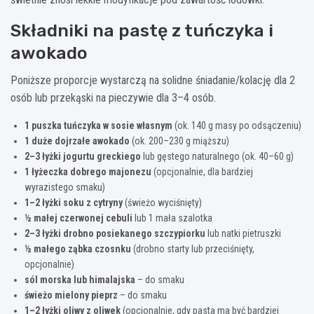
Składniki na pastę z tuńczyka i
awokado
Poniższe proporcje wystarczą na solidne śniadanie/kolację dla 2
osób lub przekąski na pieczywie dla 3–4 osób.
1 puszka tuńczyka w sosie własnym
(ok. 140 g masy po odsączeniu)
1 duże dojrzałe awokado
(ok. 200–230 g miąższu)
2–3 łyżki jogurtu greckiego
lub gęstego naturalnego (ok. 40–60 g)
1 łyżeczka dobrego majonezu
(opcjonalnie, dla bardziej
wyrazistego smaku)
1–2 łyżki soku z cytryny
(świeżo wyciśnięty)
½ małej czerwonej cebuli
lub 1 mała szalotka
2–3 łyżki drobno posiekanego szczypiorku
lub natki pietruszki
½ małego ząbka czosnku
(drobno starty lub przeciśnięty,
opcjonalnie)
sól morska lub himalajska
– do smaku
świeżo mielony pieprz
– do smaku
1–2 łyżki oliwy z oliwek
(opcjonalnie, gdy pasta ma być bardziej