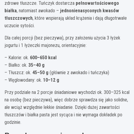
zdrowe tłuszcze. Tuńczyk dostarcza
pełnowartościowego
białka
, natomiast awokado –
jednonienasyconych kwasów
tłuszczowych
, które wspierają układ krążenia i dają długotrwałe
uczucie sytości.
Dla całej porcji (bez pieczywa), przy założeniu użycia 3 łyżek
jogurtu i 1 łyżeczki majonezu, orientacyjnie:
– Kalorie: ok.
600–650 kcal
– Białko: ok.
35–40 g
– Tłuszcz: ok.
45–50 g
(głównie z awokado i tuńczyka)
– Węglowodany: ok.
10–12 g
Przy podziale na 2 porcje śniadaniowe wychodzi ok. 300–325 kcal
na osobę (bez pieczywa), więc dobrze sprawdza się jako solidne,
ale wciąż względnie lekkie śniadanie. Dzięki dużej zawartości
tłuszczów i białka pasta jest sycąca i nie wymaga dokładek po
godzinie.