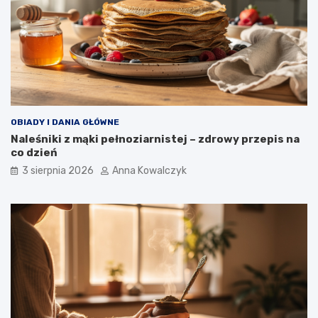
OBIADY I DANIA GŁÓWNE
Naleśniki z mąki pełnoziarnistej – zdrowy przepis na
co dzień
3 sierpnia 2026
Anna Kowalczyk