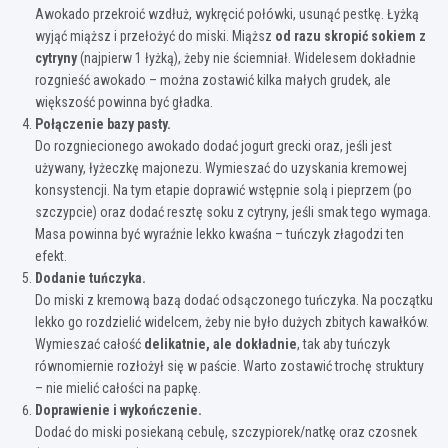
Awokado przekroić wzdłuż, wykręcić połówki, usunąć pestkę. Łyżką
wyjąć miąższ i przełożyć do miski. Miąższ
od razu skropić sokiem z
cytryny
(najpierw 1 łyżką), żeby nie ściemniał. Widelesem dokładnie
rozgnieść awokado – można zostawić kilka małych grudek, ale
większość powinna być gładka.
Połączenie bazy pasty.
Do rozgniecionego awokado dodać jogurt grecki oraz, jeśli jest
używany, łyżeczkę majonezu. Wymieszać do uzyskania kremowej
konsystencji. Na tym etapie doprawić wstępnie solą i pieprzem (po
szczypcie) oraz dodać resztę soku z cytryny, jeśli smak tego wymaga.
Masa powinna być wyraźnie lekko kwaśna – tuńczyk złagodzi ten
efekt.
Dodanie tuńczyka.
Do miski z kremową bazą dodać odsączonego tuńczyka. Na początku
lekko go rozdzielić widelcem, żeby nie było dużych zbitych kawałków.
Wymieszać całość
delikatnie, ale dokładnie
, tak aby tuńczyk
równomiernie rozłożył się w paście. Warto zostawić trochę struktury
– nie mielić całości na papkę.
Doprawienie i wykończenie.
Dodać do miski posiekaną cebulę, szczypiorek/natkę oraz czosnek