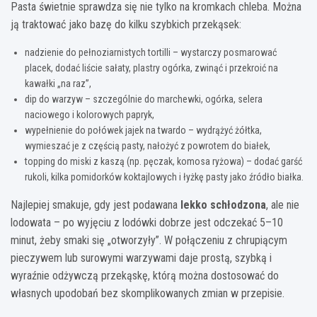
Pasta świetnie sprawdza się nie tylko na kromkach chleba. Można
ją traktować jako bazę do kilku szybkich przekąsek:
nadzienie do pełnoziarnistych tortilli – wystarczy posmarować
placek, dodać liście sałaty, plastry ogórka, zwinąć i przekroić na
kawałki „na raz”,
dip do warzyw – szczególnie do marchewki, ogórka, selera
naciowego i kolorowych papryk,
wypełnienie do połówek jajek na twardo – wydrążyć żółtka,
wymieszać je z częścią pasty, nałożyć z powrotem do białek,
topping do miski z kaszą (np. pęczak, komosa ryżowa) – dodać garść
rukoli, kilka pomidorków koktajlowych i łyżkę pasty jako źródło białka.
Najlepiej smakuje, gdy jest podawana
lekko schłodzona
, ale nie
lodowata – po wyjęciu z lodówki dobrze jest odczekać 5–10
minut, żeby smaki się „otworzyły”. W połączeniu z chrupiącym
pieczywem lub surowymi warzywami daje prostą, szybką i
wyraźnie odżywczą przekąskę, którą można dostosować do
własnych upodobań bez skomplikowanych zmian w przepisie.