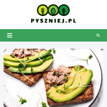
Skip
to
content
pyszniej.pl