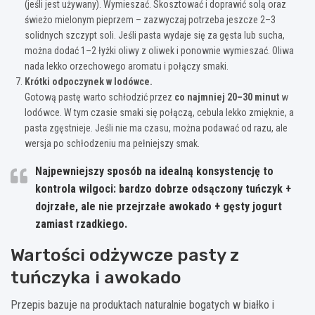
(jeśli jest używany). Wymieszać. Skosztować i doprawić solą oraz
świeżo mielonym pieprzem – zazwyczaj potrzeba jeszcze 2–3
solidnych szczypt soli. Jeśli pasta wydaje się za gęsta lub sucha,
można dodać 1–2 łyżki oliwy z oliwek i ponownie wymieszać. Oliwa
nada lekko orzechowego aromatu i połączy smaki.
Krótki odpoczynek w lodówce.
Gotową pastę warto schłodzić przez
co najmniej 20–30 minut
w
lodówce. W tym czasie smaki się połączą, cebula lekko zmięknie, a
pasta zgęstnieje. Jeśli nie ma czasu, można podawać od razu, ale
wersja po schłodzeniu ma pełniejszy smak.
Najpewniejszy sposób na idealną konsystencję to
kontrola wilgoci: bardzo dobrze odsączony tuńczyk +
dojrzałe, ale nie przejrzałe awokado + gęsty jogurt
zamiast rzadkiego.
Wartości odżywcze pasty z
tuńczyka i awokado
Przepis bazuje na produktach naturalnie bogatych w białko i