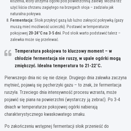
kiszenia, który utrzyma ogórki pod powierzchnią zalewy. Można też
użyć liścia chrzanu zagiętego na brzegach słoja – zadziała jak
naturalna pokrywa.
Fermentacja:
Słoik przykryć gazą lub luźno zakręcić pokrywką (gazy
muszą mieć możliwość ucieczki). Postawić w temperaturze
pokojowej
20-24°C na 3-5 dni
. Pod słoik warto podstawić talerz –
zalewka może się przelewać.
Temperatura pokojowa to kluczowy moment – w
chłodzie fermentacja nie ruszy, w upale ogórki mogą
zmiękczyć. Idealna temperatura to 21-22°C.
Pierwszego dnia nic się nie dzieje. Drugiego dnia zalewka zaczyna
mętnieć, pojawią się pęcherzyki gazu – to znak, że fermentacja
ruszyła. Trzeciego dnia intensywność procesu wzrasta, może
pojawić się piana na powierzchni (wystarczy ją zebrać). Po 3-4
dniach w temperaturze pokojowej ogórki nabierają
charakterystycznego kwaskowatego smaku.
Po zakończeniu wstępnej fermentacji słoik przenieść do