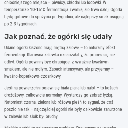
chłodniejszego miejsca – piwnicy, chłodni lub lodówki. W
temperaturze
10-15°C
fermentacja zwalnia, ale trwa dalej. Ogórki
będą gotowe do spożycia po tygodniu, ale najlepszy smak osiągną
po 2-3 tygodniach.
Jak poznać, że ogórki się udały
Udane ogórki kiszone mają mętną zalewę – to naturalny efekt
fermentacji. Klarowna zalewka oznaczałaby, że proces się nie
odbył. Ogórki powinny być chrupiące, z wyraźnie kwaśnym
smakiem, ale nie mdłym. Zapach intensywny, ale przyjemny –
kwaśno-koperkowo-czosnkowy.
Jeśli na powierzchni pojawi się biała piana lub nalot – to kożuch
drożdżowy, całkowicie normalny. Wystarczy go zebrać łyżką.
Natomiast czarna, zielona lub różowa pleśń to sygnał, że coś
poszło nie tak – najczęściej ogórki nie były całkowicie zanurzone
w zalewie lub słoik był brudny.