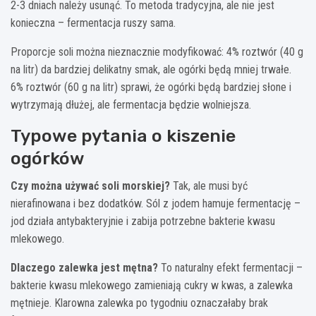
2-3 dniach należy usunąć. To metoda tradycyjna, ale nie jest
konieczna – fermentacja ruszy sama.
Proporcje soli można nieznacznie modyfikować: 4% roztwór (40 g
na litr) da bardziej delikatny smak, ale ogórki będą mniej trwałe.
6% roztwór (60 g na litr) sprawi, że ogórki będą bardziej słone i
wytrzymają dłużej, ale fermentacja będzie wolniejsza.
Typowe pytania o kiszenie
ogórków
Czy można używać soli morskiej?
Tak, ale musi być
nierafinowana i bez dodatków. Sól z jodem hamuje fermentację –
jod działa antybakteryjnie i zabija potrzebne bakterie kwasu
mlekowego.
Dlaczego zalewka jest mętna?
To naturalny efekt fermentacji –
bakterie kwasu mlekowego zamieniają cukry w kwas, a zalewka
mętnieje. Klarowna zalewka po tygodniu oznaczałaby brak