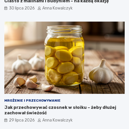
Ciasto z malinami i budyniem – na każdą okazję
30 lipca 2026
Anna Kowalczyk
MROŻENIE I PRZECHOWYWANIE
Jak przechowywać czosnek w słoiku – żeby dłużej
zachował świeżość
29 lipca 2026
Anna Kowalczyk