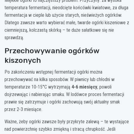
Miękkie ogórki to najczęstszy problem. Przyczyny: za wysoka
temperatura fermentacji, nieodcięte końcówki kwiatowe, za długa
fermentacja w cieple lub użycie starych, nieświeżych ogórków.
Dlatego zawsze warto wybierać małe, twarde ogórki kiszeniowe z
ciemniejszą, kolczastą skórką – te duże sałatkowe się nie
sprawdzą.
Przechowywanie ogórków
kiszonych
Po zakończeniu wstępnej fermentacji ogórki można
przechowywać na kilka sposobów. W piwnicy lub chłodni w
temperaturze 10-15°C wytrzymają
4-6 miesięcy
, powoli
dojrzewając i nabierając smaku. W lodówce proces fermentacji
prawie się zatrzymuje i ogórki zachowują swój aktualny smak
przez 2-3 miesiące.
Ważne, żeby ogórki zawsze były przykryte zalewą – te wystające
nad powierzchnię szybko zmiękną i stracą chrupkość. Jeśli