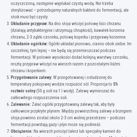
oczyszczoną, następnie wypłukać czystą wodą. Nie trzeba
sterylizować – potrzebujemy naturalnych bakterii do fermentacji, ale
słoik musi być czysty.
Układanie przypraw:
Na dno słoja włożyć połowę liści chrzanu
(działają antybakteryjnie i utrzymują chrupkość), kawałek korzenia
chrzanu, 2-3 ząbki czosnku, połowę koperku i przyprawy korzenne.
Układanie ogórków:
Ogórki układać pionowo, ciasno obok siebie. Im
szczelniej, tym lepiej – nie będą się przemieszczać podczas
fermentacji. W połowie wysokości dodać kolejną warstwę czosnku,
resztę przypraw włożyć na wierzch razem z pozostałymi liśćmi
chrzanu i koperkiem.
Przygotowanie zalewy:
W przegotowanej i ostudzonej do
temperatury pokojowej wodzie rozpuścić sól. Proporcja to
5%
roztwór solny
(50 g soli na 1 l wody). Zalewę wymieszać do
całkowitego rozpuszczenia soli.
Zalewanie:
Zalać ogórki przygotowaną zalewą tak, aby były
całkowicie przykryte płynem. Między powierzchnią zalewy a brzegiem
słoja powinno zostać około 2-3 cm wolnej przestrzeni – podczas
fermentacji powstają gazy i płyn może się podnieść.
Obciążenie:
Na wierzch położyć talerz lub specjalny kamień do