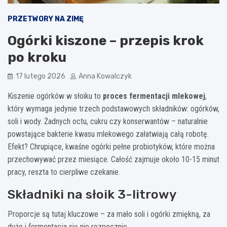
PRZETWORY NA ZIMĘ
Ogórki kiszone – przepis krok
po kroku
17 lutego 2026
Anna Kowalczyk
Kiszenie ogórków w słoiku to
proces fermentacji mlekowej
,
który wymaga jedynie trzech podstawowych składników: ogórków,
soli i wody. Żadnych octu, cukru czy konserwantów – naturalnie
powstające bakterie kwasu mlekowego załatwiają całą robotę.
Efekt? Chrupiące, kwaśne ogórki pełne probiotyków, które można
przechowywać przez miesiące. Całość zajmuje około 10-15 minut
pracy, reszta to cierpliwe czekanie.
Składniki na słoik 3-litrowy
Proporcje są tutaj kluczowe – za mało soli i ogórki zmiękną, za
dużo i fermentacja się nie rozpocznie.