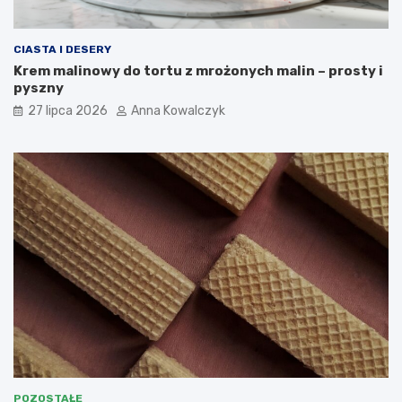
CIASTA I DESERY
Krem malinowy do tortu z mrożonych malin – prosty i
pyszny
27 lipca 2026
Anna Kowalczyk
POZOSTAŁE