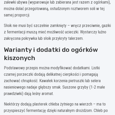
zalewki ubywa (wyparowuje lub zabierana jest razem z ogórkami),
można dolać przegotowaną, ostudzonym roztworem soli w tej
samej proporcji.
Słoik nie musi być szczelnie zamknięty – wręcz przeciwnie, gaziki
z fermentacji muszą mieć możliwość ucieczki. Wystarczy luźno
zakręcona pokrywka lub słoik przykryty talerzem.
Warianty i dodatki do ogórków
kiszonych
Podstawowy przepis można modyfikować dodatkami. Listki
czarnej porzeczki dodają delikatnej cierpkości i pomagają
zachować chrupkość. Kawałek korzenia pietruszki lub selera
nasieniowego nadaje głębszy smak. Suszone grzyby (1-2 małe
prawdziwki) dają leśny aromat.
Niektórzy dodają plasterek chleba żytniego na wierzch – ma to
przyspieszyć fermentację dzięki naturalnym drożdżom. Chleb po