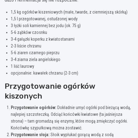
1,5 kg ogórków kiszeniowych (małe, twarde, z ciemniejszą skórką)
1,5 l przegotowanej, ostudzonej wody
3 łyżki soli kamiennej bez jodu (ok. 75 g)
5-6 ząbków czosnku
3-4 gałązki koperku z kwiatostanami
2-3 liście chrzanu
5-6 ziaren czarnego pieprzu
3-4 ziarna ziela angielskiego
1 liść laurowy
opcjonalnie: kawałek chrzanu (2-3 cm)
Przygotowanie ogórków
kiszonych
Przygotowanie ogórków:
Dokładnie umyć ogórki pod bieżącą wodą,
najlepiej szczoteczką. Odciąć końcówki kwiatowe (ta jaśniejsza
strona) – tam gromadzą się enzymy, które mogą zmiękczyć ogórki.
Końcówkę szypułkową można zostawić.
Przygotowanie słoja:
Słoik wypłukać gorącą wodą z sodą