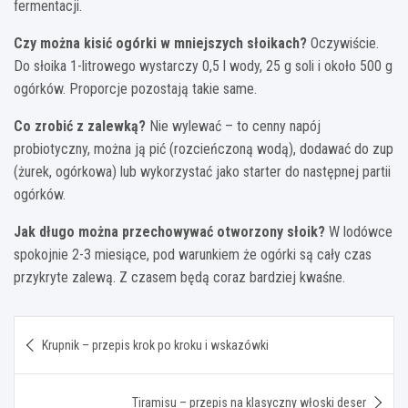
fermentacji.
Czy można kisić ogórki w mniejszych słoikach?
Oczywiście.
Do słoika 1-litrowego wystarczy 0,5 l wody, 25 g soli i około 500 g
ogórków. Proporcje pozostają takie same.
Co zrobić z zalewką?
Nie wylewać – to cenny napój
probiotyczny, można ją pić (rozcieńczoną wodą), dodawać do zup
(żurek, ogórkowa) lub wykorzystać jako starter do następnej partii
ogórków.
Jak długo można przechowywać otworzony słoik?
W lodówce
spokojnie 2-3 miesiące, pod warunkiem że ogórki są cały czas
przykryte zalewą. Z czasem będą coraz bardziej kwaśne.
Nawigacja
Krupnik – przepis krok po kroku i wskazówki
wpisu
Tiramisu – przepis na klasyczny włoski deser