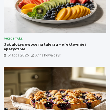
POZOSTAŁE
Jak ułożyć owoce na talerzu – efektownie i
apetycznie
31 lipca 2026
Anna Kowalczyk