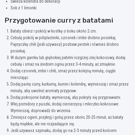
Świeża kolendra do dekoracji
Sok z 1 limonki
Przygotowanie curry z batatami
Bataty obierz i pokrój w kostkę o boku około 2 cm.
Cebulę pokrój w półplasterki, czosnek i imbir drobno posiekaj.
Papryczkę chili (jeśli używasz) pozbaw pestek i również drobno
posiekaj.
W dużym garnku lub głębokiej patelni rozgrzej olej kokosowy, dodaj
cebulę i smaż na średnim ogniu przez 3-4 minuty, aż zmięknie.
Dodaj czosnek, imbir i chili, smaż przez kolejną minutę, ciągle
mieszając.
Dodaj pastę curry, kurkumę, kumin i kolendrę, wymieszaj i smaż przez
minutę, aby uwolnić aromaty przypraw.
Dodaj pokrojone bataty, wymieszaj, aby pokryły się przyprawami.
Wlej pomidory z puszki, dodaj ciecierzycę i mleczko kokosowe.
Wymieszaj, doprowadź do wrzenia.
Zmniejsz ogień, przykryj i gotuj przez około 20-25 minut, aż bataty
będą miękkie, ale nie rozpadające się.
Jeśli używasz szpinaku, dodaj go na 2-3 minuty przed końcem