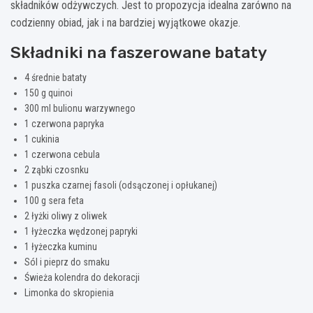
składników odżywczych. Jest to propozycja idealna zarówno na
codzienny obiad, jak i na bardziej wyjątkowe okazje.
Składniki na faszerowane bataty
4 średnie bataty
150 g quinoi
300 ml bulionu warzywnego
1 czerwona papryka
1 cukinia
1 czerwona cebula
2 ząbki czosnku
1 puszka czarnej fasoli (odsączonej i opłukanej)
100 g sera feta
2 łyżki oliwy z oliwek
1 łyżeczka wędzonej papryki
1 łyżeczka kuminu
Sól i pieprz do smaku
Świeża kolendra do dekoracji
Limonka do skropienia