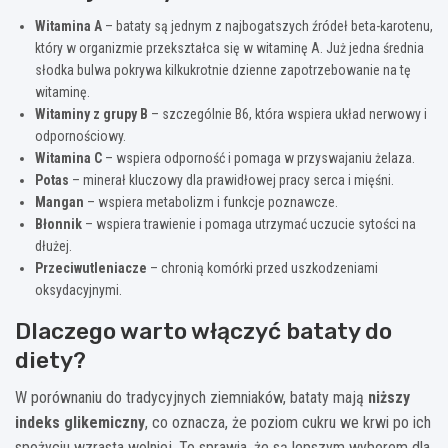
Witamina A
– bataty są jednym z najbogatszych źródeł beta-karotenu,
który w organizmie przekształca się w witaminę A. Już jedna średnia
słodka bulwa pokrywa kilkukrotnie dzienne zapotrzebowanie na tę
witaminę.
Witaminy z grupy B
– szczególnie B6, która wspiera układ nerwowy i
odpornościowy.
Witamina C
– wspiera odporność i pomaga w przyswajaniu żelaza.
Potas
– minerał kluczowy dla prawidłowej pracy serca i mięśni.
Mangan
– wspiera metabolizm i funkcje poznawcze.
Błonnik
– wspiera trawienie i pomaga utrzymać uczucie sytości na
dłużej.
Przeciwutleniacze
– chronią komórki przed uszkodzeniami
oksydacyjnymi.
Dlaczego warto włączyć bataty do
diety?
W porównaniu do tradycyjnych ziemniaków, bataty mają
niższy
indeks glikemiczny
, co oznacza, że poziom cukru we krwi po ich
spożyciu wzrasta wolniej. To sprawia, że są lepszym wyborem dla