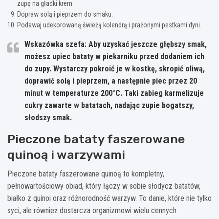
zupę na gładki krem.
Dopraw solą i pieprzem do smaku.
Podawaj udekorowaną świeżą kolendrą i prażonymi pestkami dyni.
Wskazówka szefa:
Aby uzyskać jeszcze głębszy smak,
możesz upiec bataty w piekarniku przed dodaniem ich
do zupy. Wystarczy pokroić je w kostkę, skropić oliwą,
doprawić solą i pieprzem, a następnie piec przez 20
minut w temperaturze 200°C. Taki zabieg
karmelizuje
cukry zawarte w batatach
, nadając zupie bogatszy,
słodszy smak.
Pieczone bataty faszerowane
quinoą i warzywami
Pieczone bataty faszerowane quinoą to kompletny,
pełnowartościowy obiad, który łączy w sobie słodycz batatów,
białko z quinoi oraz różnorodność warzyw. To danie, które nie tylko
syci, ale również dostarcza organizmowi wielu cennych