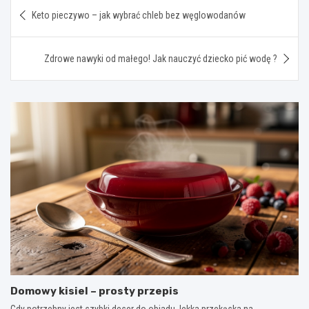
Nawigacja
Keto pieczywo – jak wybrać chleb bez węglowodanów
wpisu
Zdrowe nawyki od małego! Jak nauczyć dziecko pić wodę ?
Domowy kisiel – prosty przepis
Gdy potrzebny jest szybki deser do obiadu, lekka przekąska na