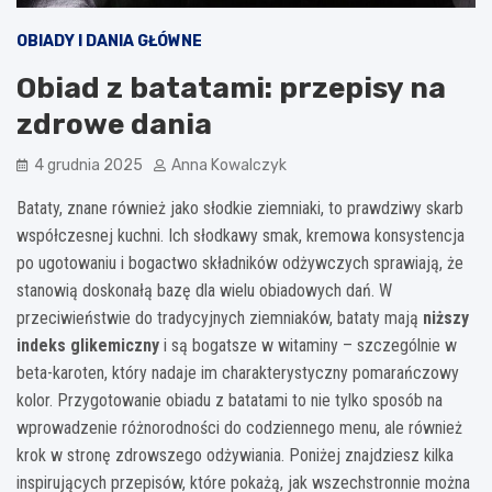
OBIADY I DANIA GŁÓWNE
Obiad z batatami: przepisy na
zdrowe dania
4 grudnia 2025
Anna Kowalczyk
Bataty, znane również jako słodkie ziemniaki, to prawdziwy skarb
współczesnej kuchni. Ich słodkawy smak, kremowa konsystencja
po ugotowaniu i bogactwo składników odżywczych sprawiają, że
stanowią doskonałą bazę dla wielu obiadowych dań. W
przeciwieństwie do tradycyjnych ziemniaków, bataty mają
niższy
indeks glikemiczny
i są bogatsze w witaminy – szczególnie w
beta-karoten, który nadaje im charakterystyczny pomarańczowy
kolor. Przygotowanie obiadu z batatami to nie tylko sposób na
wprowadzenie różnorodności do codziennego menu, ale również
krok w stronę zdrowszego odżywiania. Poniżej znajdziesz kilka
inspirujących przepisów, które pokażą, jak wszechstronnie można