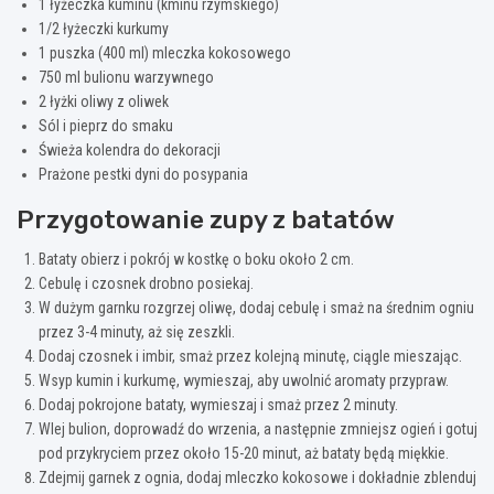
1 łyżeczka kuminu (kminu rzymskiego)
1/2 łyżeczki kurkumy
1 puszka (400 ml) mleczka kokosowego
750 ml bulionu warzywnego
2 łyżki oliwy z oliwek
Sól i pieprz do smaku
Świeża kolendra do dekoracji
Prażone pestki dyni do posypania
Przygotowanie zupy z batatów
Bataty obierz i pokrój w kostkę o boku około 2 cm.
Cebulę i czosnek drobno posiekaj.
W dużym garnku rozgrzej oliwę, dodaj cebulę i smaż na średnim ogniu
przez 3-4 minuty, aż się zeszkli.
Dodaj czosnek i imbir, smaż przez kolejną minutę, ciągle mieszając.
Wsyp kumin i kurkumę, wymieszaj, aby uwolnić aromaty przypraw.
Dodaj pokrojone bataty, wymieszaj i smaż przez 2 minuty.
Wlej bulion, doprowadź do wrzenia, a następnie zmniejsz ogień i gotuj
pod przykryciem przez około 15-20 minut, aż bataty będą miękkie.
Zdejmij garnek z ognia, dodaj mleczko kokosowe i dokładnie zblenduj