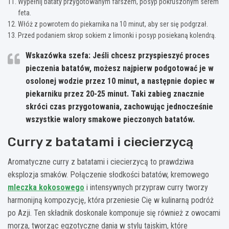
Wypełnij bataty przygotowanym farszem, posyp pokruszonym serem
feta.
Włóż z powrotem do piekarnika na 10 minut, aby ser się podgrzał.
Przed podaniem skrop sokiem z limonki i posyp posiekaną kolendrą.
Wskazówka szefa:
Jeśli chcesz przyspieszyć proces
pieczenia batatów, możesz najpierw podgotować je w
osolonej wodzie przez 10 minut, a następnie dopiec w
piekarniku przez 20-25 minut. Taki zabieg
znacznie
skróci czas przygotowania
, zachowując jednocześnie
wszystkie walory smakowe pieczonych batatów.
Curry z batatami i ciecierzycą
Aromatyczne curry z batatami i ciecierzycą to prawdziwa
eksplozja smaków. Połączenie słodkości batatów, kremowego
mleczka kokosowego
i intensywnych przypraw curry tworzy
harmonijną kompozycję, która przeniesie Cię w kulinarną podróż
po Azji. Ten składnik doskonale komponuje się również z owocami
morza, tworząc egzotyczne dania w stylu tajskim, które