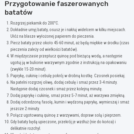
Przygotowanie faszerowanych
batatów
Rozgrzej piekarnik do 200°C.
Dokładnie umyj bataty, osusz je i nakłuj widelcem w kilku miejscach.
Ułóż na blasze wyłożonej papierem do pieczenia.
Piecz bataty przez około 45-60 minut, aż będą miękkie w środku (czas
pieczenia zależy od wielkości batatów).
W międzyczasie przepłucz quinoę pod bieżącą wodą, a następnie
ugotuj ją w bulionie warzywnym zgodnie z instrukcją na opakowaniu
(zwykle 15-20 minut).
Paprykę, cukinię i cebulę pokrój w drobną kostkę. Czosnek posiekaj.
Na patelni rozgrzej oliwę, dodaj cebulę i smaż przez 3-4 minuty.
Następnie dodaj czosnek i smaż przez kolejną minutę.
Dodaj paprykę i cukinię, smaż przez 5-7 minut, aż warzywa zmiękną.
Dodaj odcedzoną fasolę, kumin i wędzoną paprykę, wymieszaj i smaż
jeszcze 2 minuty.
Połącz ugotowaną quinoę z warzywami, dopraw solą i pieprzem.
Gdy bataty będą upieczone, przekrój je wzdłuż (nie do końca) i
delikatnie rozchyl.