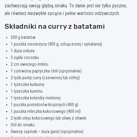
zachwycają swoją głębią smaku. To danie jest nie tylko pyszne,
ale również niezwykle sycące i pełne wartości odżywczych.
Składniki na curry z batatami
500 g batatów
1 puszka ciecierzycy (400 g, odsączonej i opłukanej)
1 duża cebula
3 ząbki czosnku
2 cm świeżego imbiru
1 czerwona papryczka chili (opcjonalnie)
2 łyżki pasty curry (czerwonej lub żółtej)
1 łyżeczka kurkumy
1 łyżeczka kuminu
1 łyżeczka kolendry mielonej
1 puszka pomidorów krojonych (400 g)
1 puszka mleczka kokosowego (400 ml)
2 łyżki oleju kokosowego lub oliwy z oliwek
Sól do smaku
Świeży szpinak – duża garść (opcjonalnie)