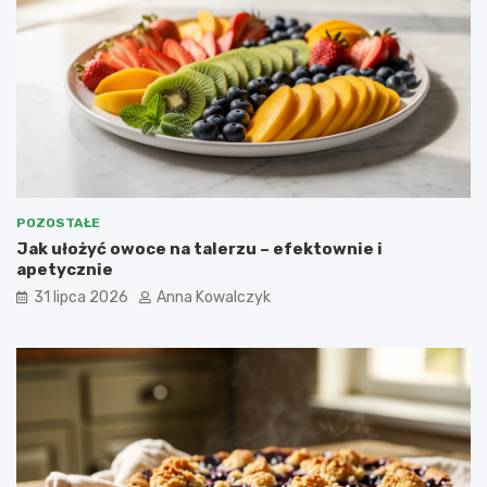
POZOSTAŁE
Jak ułożyć owoce na talerzu – efektownie i
apetycznie
31 lipca 2026
Anna Kowalczyk