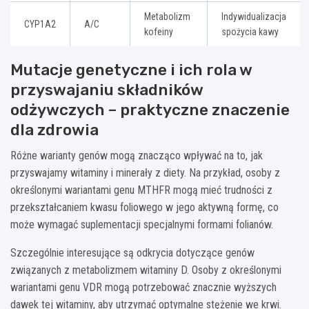
Metabolizm
Indywidualizacja
CYP1A2
A/C
kofeiny
spożycia kawy
Mutacje genetyczne i ich rola w
przyswajaniu składników
odżywczych – praktyczne znaczenie
dla zdrowia
Różne warianty genów mogą znacząco wpływać na to, jak
przyswajamy witaminy i minerały z diety. Na przykład, osoby z
określonymi wariantami genu MTHFR mogą mieć trudności z
przekształcaniem kwasu foliowego w jego aktywną formę, co
może wymagać suplementacji specjalnymi formami folianów.
Szczególnie interesujące są odkrycia dotyczące genów
związanych z metabolizmem witaminy D. Osoby z określonymi
wariantami genu VDR mogą potrzebować znacznie wyższych
dawek tej witaminy, aby utrzymać optymalne stężenie we krwi.