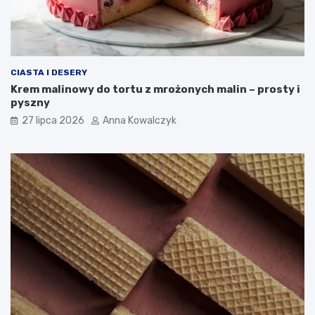
CIASTA I DESERY
Krem malinowy do tortu z mrożonych malin – prosty i
pyszny
27 lipca 2026
Anna Kowalczyk