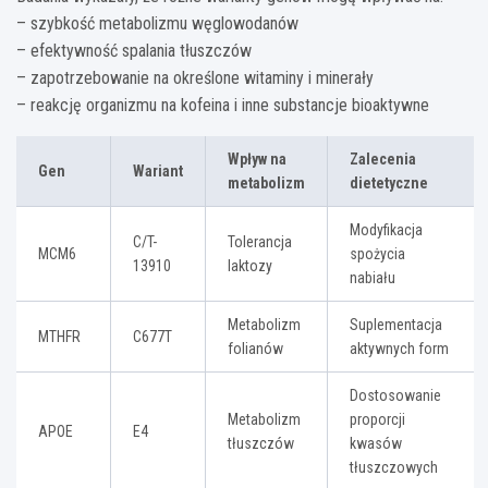
– szybkość metabolizmu węglowodanów
– efektywność spalania tłuszczów
– zapotrzebowanie na określone witaminy i minerały
– reakcję organizmu na kofeina i inne substancje bioaktywne
Wpływ na
Zalecenia
Gen
Wariant
metabolizm
dietetyczne
Modyfikacja
C/T-
Tolerancja
MCM6
spożycia
13910
laktozy
nabiału
Metabolizm
Suplementacja
MTHFR
C677T
folianów
aktywnych form
Dostosowanie
Metabolizm
proporcji
APOE
E4
tłuszczów
kwasów
tłuszczowych