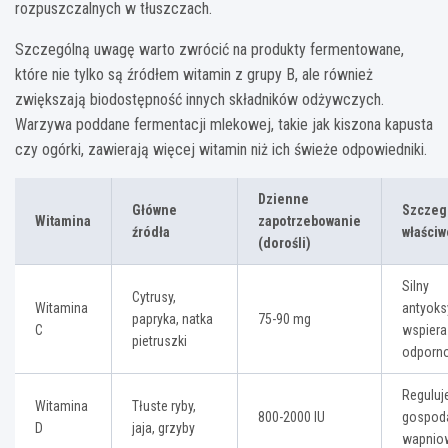
rozpuszczalnych w tłuszczach.
Szczególną uwagę warto zwrócić na produkty fermentowane,
które nie tylko są źródłem witamin z grupy B, ale również
zwiększają biodostępność innych składników odżywczych.
Warzywa poddane fermentacji mlekowej, takie jak kiszona kapusta
czy ogórki, zawierają więcej witamin niż ich świeże odpowiedniki.
Dzienne
Główne
Szczeg
Witamina
zapotrzebowanie
źródła
właściw
(dorośli)
Silny
Cytrusy,
Witamina
antyoks
papryka, natka
75-90 mg
C
wspiera
pietruszki
odporn
Reguluj
Witamina
Tłuste ryby,
800-2000 IU
gospod
D
jaja, grzyby
wapnio