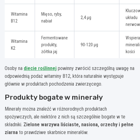
Kluczow
Witamina
Mięso, ryby,
2,4 µg
układu
B12
nabiał
nerwow
Fermentowane
Wspiera
Witamina
produkty,
90-120 µg
mineral
K2
żółtka jaj
kości
Osoby na
diecie roślinnej
powinny zwrócić szczególną uwagę na
odpowiednią podaż witaminy B12, która naturalnie występuje
głównie w produktach pochodzenia zwierzęcego.
Produkty bogate w minerały
Minerały można znaleźć w różnorodnych produktach
spożywczych, ale niektóre z nich są szczególnie bogate w te
składniki.
Zielone warzywa liściaste, nasiona, orzechy i pełne
ziarna
to prawdziwe skarbnice minerałów.