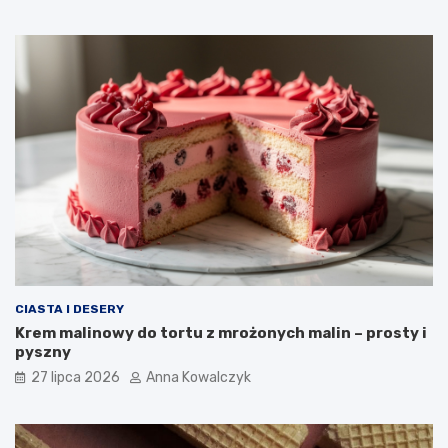
CIASTA I DESERY
Krem malinowy do tortu z mrożonych malin – prosty i
pyszny
27 lipca 2026
Anna Kowalczyk