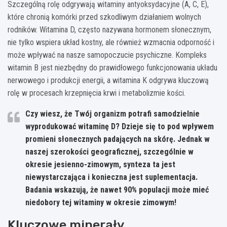
Szczególną rolę odgrywają witaminy antyoksydacyjne (A, C, E),
które chronią komórki przed szkodliwym działaniem wolnych
rodników. Witamina D, często nazywana hormonem słonecznym,
nie tylko wspiera układ kostny, ale również wzmacnia odporność i
może wpływać na nasze samopoczucie psychiczne. Kompleks
witamin B jest niezbędny do prawidłowego funkcjonowania układu
nerwowego i produkcji energii, a witamina K odgrywa kluczową
rolę w procesach krzepnięcia krwi i metabolizmie kości.
Czy wiesz, że Twój organizm potrafi samodzielnie
wyprodukować witaminę D? Dzieje się to pod wpływem
promieni słonecznych padających na skórę. Jednak w
naszej szerokości geograficznej, szczególnie w
okresie jesienno-zimowym, synteza ta jest
niewystarczająca i konieczna jest suplementacja.
Badania wskazują, że nawet 90% populacji może mieć
niedobory tej witaminy w okresie zimowym!
Kluczowe minerały