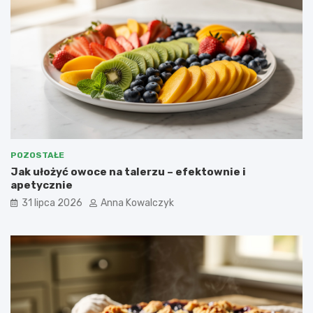
POZOSTAŁE
Jak ułożyć owoce na talerzu – efektownie i
apetycznie
31 lipca 2026
Anna Kowalczyk