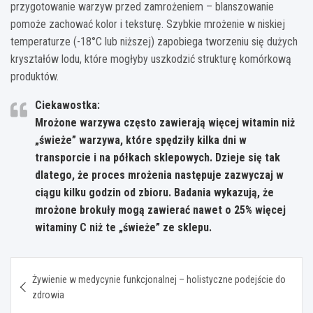
przygotowanie warzyw przed zamrożeniem – blanszowanie
pomoże zachować kolor i teksturę. Szybkie mrożenie w niskiej
temperaturze (-18°C lub niższej) zapobiega tworzeniu się dużych
kryształów lodu, które mogłyby uszkodzić strukturę komórkową
produktów.
Ciekawostka:
Mrożone warzywa często zawierają więcej witamin niż
„świeże” warzywa, które spędziły kilka dni w
transporcie i na półkach sklepowych. Dzieje się tak
dlatego, że proces mrożenia następuje zazwyczaj w
ciągu kilku godzin od zbioru. Badania wykazują, że
mrożone brokuły mogą zawierać nawet o 25% więcej
witaminy C niż te „świeże” ze sklepu.
Nawigacja
Żywienie w medycynie funkcjonalnej – holistyczne podejście do
wpisu
zdrowia