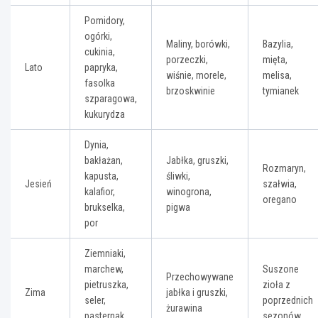
Pomidory,
ogórki,
Maliny, borówki,
Bazylia,
cukinia,
porzeczki,
mięta,
Lato
papryka,
wiśnie, morele,
melisa,
fasolka
brzoskwinie
tymianek
szparagowa,
kukurydza
Dynia,
bakłażan,
Jabłka, gruszki,
Rozmaryn,
kapusta,
śliwki,
Jesień
szałwia,
kalafior,
winogrona,
oregano
brukselka,
pigwa
por
Ziemniaki,
marchew,
Suszone
Przechowywane
pietruszka,
zioła z
Zima
jabłka i gruszki,
seler,
poprzednich
żurawina
pasternak,
sezonów