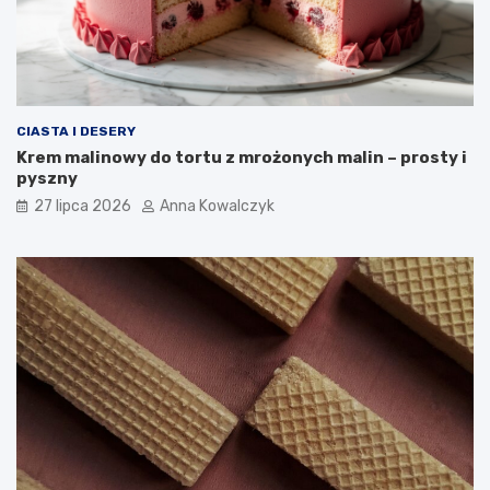
CIASTA I DESERY
Krem malinowy do tortu z mrożonych malin – prosty i
pyszny
27 lipca 2026
Anna Kowalczyk