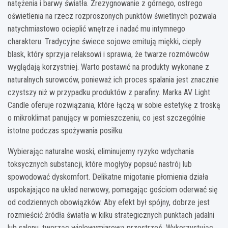
natężenia i barwy światła. Zrezygnowanie z górnego, ostrego
oświetlenia na rzecz rozproszonych punktów świetlnych pozwala
natychmiastowo ocieplić wnętrze i nadać mu intymnego
charakteru. Tradycyjne świece sojowe emitują miękki, ciepły
blask, który sprzyja relaksowi i sprawia, że twarze rozmówców
wyglądają korzystniej. Warto postawić na produkty wykonane z
naturalnych surowców, ponieważ ich proces spalania jest znacznie
czystszy niż w przypadku produktów z parafiny. Marka AV Light
Candle oferuje rozwiązania, które łączą w sobie estetykę z troską
o mikroklimat panujący w pomieszczeniu, co jest szczególnie
istotne podczas spożywania posiłku.
Wybierając naturalne woski, eliminujemy ryzyko wdychania
toksycznych substancji, które mogłyby popsuć nastrój lub
spowodować dyskomfort. Delikatne migotanie płomienia działa
uspokajająco na układ nerwowy, pomagając gościom oderwać się
od codziennych obowiązków. Aby efekt był spójny, dobrze jest
rozmieścić źródła światła w kilku strategicznych punktach jadalni
lub salonu, tworząc wielowymiarową przestrzeń. Wykorzystując