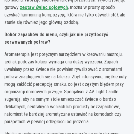
gotowy
zestaw świec sojowych
, można w prosty sposób
uzyskać harmonijną kompozycję, która nie tylko oświetli stół, ale
stanie się również jego główną ozdobą.
Dobór zapachów do menu, czyli jak nie przytłoczyć
serwowanych potraw?
Aromaterapia jest potężnym narzędziem w kreowaniu nastroju,
jednak podczas kolacji wymaga ona dużej wyczucia. Zapach
uwalniany przez świece nie powinien rywalizować z aromatami
potraw znajdujących się na talerzu. Zbyt intensywne, ciężkie nuty
mogą zakłócić percepcję smaku, co jest częstym błędem przy
organizacji domowych przyjęć. Specjaliści z AV Light Candle
sugerują, aby na samym stole umieszczać świece o bardzo
delikatnych, neutralnych woniach lub produkty bezzapachowe,
natomiast te bardziej aromatyczne ustawiać na komodach czy
parapetach w pewnej odległości od jedzenia.
Idealnym wyborem na romantyczny wieczór są nuty drzewne,