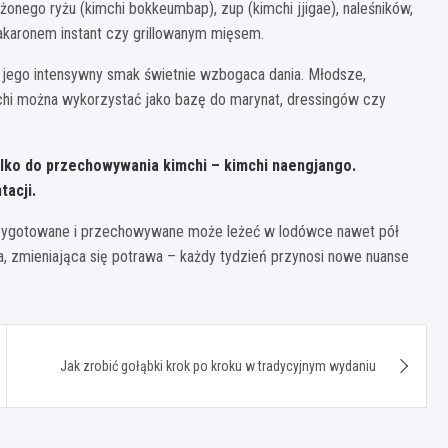
onego ryżu (kimchi bokkeumbap), zup (kimchi jjigae), naleśników,
akaronem instant czy grillowanym mięsem.
– jego intensywny smak świetnie wzbogaca dania. Młodsze,
mchi można wykorzystać jako bazę do marynat, dressingów czy
lko do przechowywania kimchi – kimchi naengjango.
tacji.
przygotowane i przechowywane może leżeć w lodówce nawet pół
a, zmieniająca się potrawa – każdy tydzień przynosi nowe nuanse
Jak zrobić gołąbki krok po kroku w tradycyjnym wydaniu