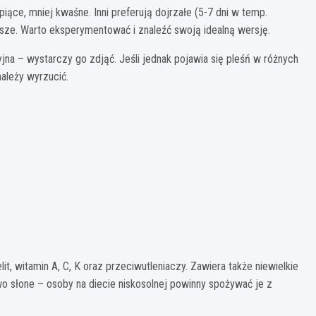
piące, mniej kwaśne. Inni preferują dojrzałe (5-7 dni w temp.
ksze. Warto eksperymentować i znaleźć swoją idealną wersję.
yjna – wystarczy go zdjąć. Jeśli jednak pojawia się pleśń w różnych
należy wyrzucić.
t, witamin A, C, K oraz przeciwutleniaczy. Zawiera także niewielkie
owo słone – osoby na diecie niskosolnej powinny spożywać je z