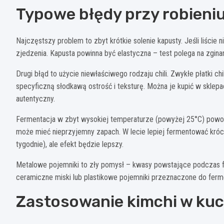
Typowe błędy przy robieni
Najczęstszy problem to zbyt krótkie solenie kapusty. Jeśli liście
zjedzenia. Kapusta powinna być elastyczna – test polega na zginani
Drugi błąd to użycie niewłaściwego rodzaju chili. Zwykłe płatki ch
specyficzną słodkawą ostrość i teksturę. Można je kupić w sklepac
autentyczny.
Fermentacja w zbyt wysokiej temperaturze (powyżej 25°C) powoduj
może mieć nieprzyjemny zapach. W lecie lepiej fermentować króce
tygodnie), ale efekt będzie lepszy.
Metalowe pojemniki to zły pomysł – kwasy powstające podczas f
ceramiczne miski lub plastikowe pojemniki przeznaczone do ferme
Zastosowanie kimchi w kuc