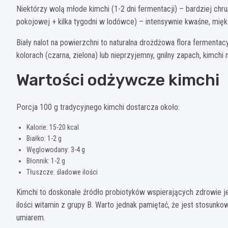
Niektórzy wolą młode kimchi (1-2 dni fermentacji) – bardziej chru
pokojowej + kilka tygodni w lodówce) – intensywnie kwaśne, mię
Biały nalot na powierzchni to naturalna drożdżowa flora fermentac
kolorach (czarna, zielona) lub nieprzyjemny, gnilny zapach, kimchi 
Wartości odżywcze kimchi
Porcja 100 g tradycyjnego kimchi dostarcza około:
Kalorie: 15-20 kcal
Białko: 1-2 g
Węglowodany: 3-4 g
Błonnik: 1-2 g
Tłuszcze: śladowe ilości
Kimchi to doskonałe źródło probiotyków wspierających zdrowie jeli
ilości witamin z grupy B. Warto jednak pamiętać, że jest stosunk
umiarem.