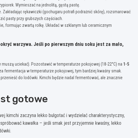
piorek. Wymieszać na jednolitą, gęstą pastę.
 Zakładając rękawiczki (gochugaru potrafi podrażnić skórę), rozsmarować
zić pasty przy grubszych częściach.
ie, formując zwartą rolkę. Układać w szklanym lub ceramicznym
okryć warzywa. Jeśli po pierwszym dniu soku jest za mało,
y muszą uciekać). Pozostawić w temperaturze pokojowej (18-22°C) na
1-5
sza fermentacja w temperaturze pokojowej, tym bardziej kwaśny smak.
zenieść do lodówki. Kimchi będzie nadal fermentować, ale znacznie
est gotowe
j kimchi zaczyna lekko bulgotać i wydzielać charakterystyczny,
spróbować kawałka – jeśli smak jest przyjemnie kwaśny, lekko
dówki.