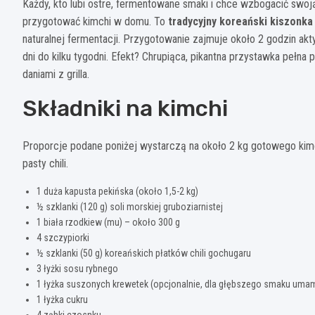
Każdy, kto lubi ostre, fermentowane smaki i chce wzbogacić swoj
przygotować kimchi w domu. To
tradycyjny koreański kiszonka
naturalnej fermentacji. Przygotowanie zajmuje około 2 godzin akt
dni do kilku tygodni. Efekt? Chrupiąca, pikantna przystawka pełna
daniami z grilla.
Składniki na kimchi
Proporcje podane poniżej wystarczą na około 2 kg gotowego kimc
pasty chili.
1 duża kapusta pekińska (około 1,5-2 kg)
½ szklanki (120 g) soli morskiej gruboziarnistej
1 biała rzodkiew (mu) – około 300 g
4 szczypiorki
½ szklanki (50 g) koreańskich płatków chili gochugaru
3 łyżki sosu rybnego
1 łyżka suszonych krewetek (opcjonalnie, dla głębszego smaku umam
1 łyżka cukru
4 ząbki czosnku