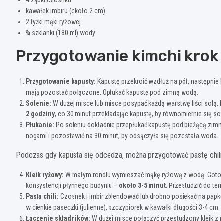
kawałek imbiru (około 2 cm)
2 łyżki mąki ryżowej
¾ szklanki (180 ml) wody
Przygotowanie kimchi krok
Przygotowanie kapusty:
Kapustę przekroić wzdłuż na pół, następnie 
mają pozostać połączone. Opłukać kapustę pod zimną wodą.
Solenie:
W dużej misce lub misce posypać każdą warstwę liści solą, 
2 godziny
, co 30 minut przekładając kapustę, by równomiernie się so
Płukanie:
Po soleniu dokładnie przepłukać kapustę pod bieżącą zimną
nogami i pozostawić na 30 minut, by odsączyła się pozostała woda.
Podczas gdy kapusta się odcedza, można przygotować pastę chili. 
Kleik ryżowy:
W małym rondlu wymieszać mąkę ryżową z wodą. Gotowa
konsystencji płynnego budyniu –
około 3-5 minut
. Przestudzić do te
Pasta chili:
Czosnek i imbir zblendować lub drobno posiekać na papkę
w cienkie paseczki (julienne), szczypiorek w kawałki długości 3-4 cm.
Łączenie składników:
W dużej misce połączyć przestudzony kleik z 