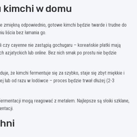
u kimchi w domu
 nie zmiękną odpowiednio, gotowe kimchi będzie twarde i trudne do
u liścia bez łamania go.
ili czy cayenne nie zastąpią gochugaru – koreańskie płatki mają
h azjatyckich lub online. Bez nich smak po prostu nie będzie
e, że kimchi fermentuje się za szybko, staje się zbyt miękkie i
j lub od razu w lodówce – proces będzie trwał dłużej (2-3
ermentacji mogą reagować z metalem. Najlepsze są słoiki szklane,
ntacji.
hni