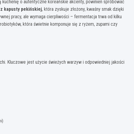
ą kuchenię o autentyczne koreańskie akcenty, powinien spróbować
 z kapusty pekińskiej
, która zyskuje złożony, kwaśny smak dzięki
ywnej pracy, ale wymaga cierpliwości – fermentacja trwa od kilku
 probiotyków, która świetnie komponuje się z ryżem, zupami czy
hi. Kluczowe jest użycie świeżych warzyw i odpowiedniej jakości
i)