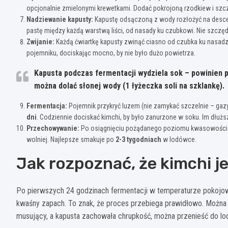
opcjonalnie zmielonymi krewetkami. Dodać pokrojoną rzodkiew i szczy
Nadziewanie kapusty:
Kapustę odsączoną z wody rozłożyć na desce.
pastę między każdą warstwą liści, od nasady ku czubkowi. Nie szczęd
Zwijanie:
Każdą ćwiartkę kapusty zwinąć ciasno od czubka ku nasadz
pojemniku, dociskając mocno, by nie było dużo powietrza.
Kapusta podczas fermentacji wydziela sok – powinien p
można dolać słonej wody (1 łyżeczka soli na szklankę).
Fermentacja:
Pojemnik przykryć luzem (nie zamykać szczelnie – gaz
dni
. Codziennie dociskać kimchi, by było zanurzone w soku. Im dłuż
Przechowywanie:
Po osiągnięciu pożądanego poziomu kwasowości pr
wolniej. Najlepsze smakuje po
2-3 tygodniach
w lodówce.
Jak rozpoznać, że kimchi j
Po pierwszych 24 godzinach fermentacji w temperaturze pokojowe
kwaśny zapach. To znak, że proces przebiega prawidłowo. Można 
musujący, a kapusta zachowała chrupkość, można przenieść do lo