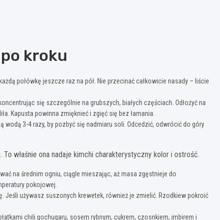
 po kroku
każdą połówkę jeszcze raz na pół. Nie przecinać całkowicie nasady – liście
koncentrując się szczególnie na grubszych, białych częściach. Odłożyć na
liła. Kapusta powinna zmięknieć i zgięć się bez łamania.
 wodą 3-4 razy, by pozbyć się nadmiaru soli. Odcedzić, odwrócić do góry
To właśnie ona nadaje kimchi charakterystyczny kolor i ostrość.
ć na średnim ogniu, ciągle mieszając, aż masa zgęstnieje do
mperatury pokojowej.
. Jeśli używasz suszonych krewetek, również je zmielić. Rzodkiew pokroić
płatkami chili gochugaru, sosem rybnym, cukrem, czosnkiem, imbirem i