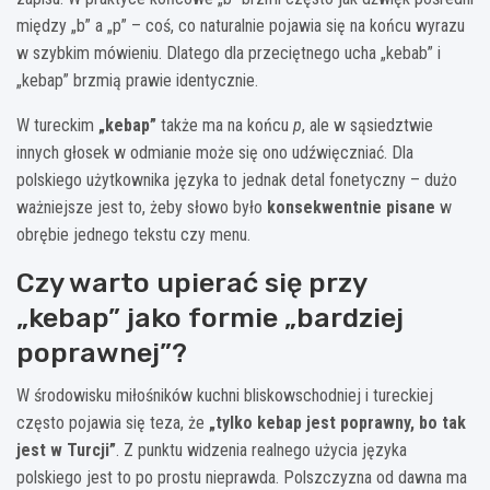
między „b” a „p” – coś, co naturalnie pojawia się na końcu wyrazu
w szybkim mówieniu. Dlatego dla przeciętnego ucha „kebab” i
„kebap” brzmią prawie identycznie.
W tureckim
„kebap”
także ma na końcu
p
, ale w sąsiedztwie
innych głosek w odmianie może się ono udźwięczniać. Dla
polskiego użytkownika języka to jednak detal fonetyczny – dużo
ważniejsze jest to, żeby słowo było
konsekwentnie pisane
w
obrębie jednego tekstu czy menu.
Czy warto upierać się przy
„kebap” jako formie „bardziej
poprawnej”?
W środowisku miłośników kuchni bliskowschodniej i tureckiej
często pojawia się teza, że
„tylko kebap jest poprawny, bo tak
jest w Turcji”
. Z punktu widzenia realnego użycia języka
polskiego jest to po prostu nieprawda. Polszczyzna od dawna ma