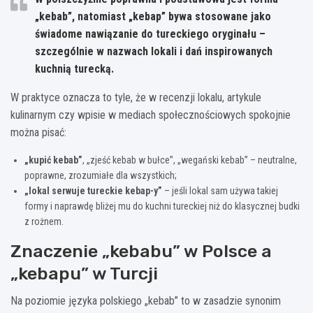
„kebab”, natomiast „kebap” bywa stosowane jako
świadome nawiązanie do tureckiego oryginału –
szczególnie w nazwach lokali i dań inspirowanych
kuchnią turecką.
W praktyce oznacza to tyle, że w recenzji lokalu, artykule
kulinarnym czy wpisie w mediach społecznościowych spokojnie
można pisać:
„kupić kebab”
, „zjeść kebab w bułce”, „wegański kebab” – neutralne,
poprawne, zrozumiałe dla wszystkich;
„lokal serwuje tureckie kebap-y”
– jeśli lokal sam używa takiej
formy i naprawdę bliżej mu do kuchni tureckiej niż do klasycznej budki
z rożnem.
Znaczenie „kebabu” w Polsce a
„kebapu” w Turcji
Na poziomie języka polskiego „kebab” to w zasadzie synonim