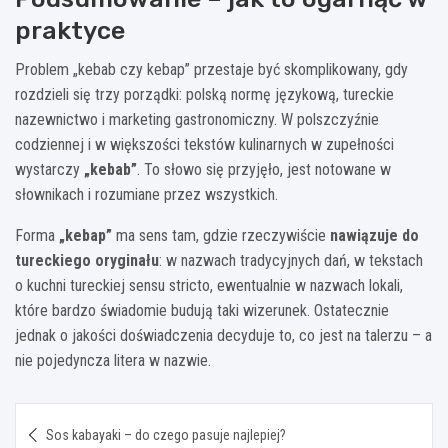
praktyce
Problem „kebab czy kebap” przestaje być skomplikowany, gdy
rozdzieli się trzy porządki: polską normę językową, tureckie
nazewnictwo i marketing gastronomiczny. W polszczyźnie
codziennej i w większości tekstów kulinarnych w zupełności
wystarczy
„kebab”
. To słowo się przyjęło, jest notowane w
słownikach i rozumiane przez wszystkich.
Forma
„kebap”
ma sens tam, gdzie rzeczywiście
nawiązuje do
tureckiego oryginału
: w nazwach tradycyjnych dań, w tekstach
o kuchni tureckiej sensu stricto, ewentualnie w nazwach lokali,
które bardzo świadomie budują taki wizerunek. Ostatecznie
jednak o jakości doświadczenia decyduje to, co jest na talerzu – a
nie pojedyncza litera w nazwie.
Nawigacja
Sos kabayaki – do czego pasuje najlepiej?