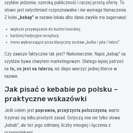
szybkie jedzenie, szeroką publiczność i raczej prostą ofertę. To
słowo jest natychmiast rozpoznawalne i nie wymaga tłumaczenia.
Z kolei
„kebap”
w nazwie lokalu albo dania zwykle ma sugerować:
większe przywiązanie do kuchni tureckiej;
bardziej tradycyjne receptury;
menu wykraczające poza klasyczny zestaw „bułka / pita / talerz”.
Czy zawsze faktycznie tak jest? Niekoniecznie. Napis „kebap” na
szyldzie bywa chwytem marketingowym. Dlatego lepiej patrzeć
na
to, co jest na talerzu
, niż ślepo wierzyć jednej literce w
nazwie.
Jak pisać o kebabie po polsku –
praktyczne wskazówki
Jeśli celem jest
poprawna, przejrzysta polszczyzna
, warto
trzymać się kilku prostych zasad. Dotyczą one nie tylko słowa
„kebab”, ale też jego odmiany, liczby mnogiej i łączenia z
przymiotnikami.