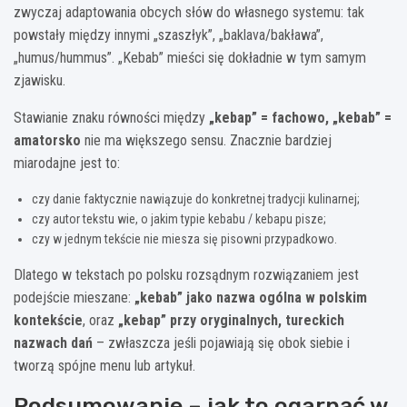
zwyczaj adaptowania obcych słów do własnego systemu: tak
powstały między innymi „szaszłyk”, „baklava/bakława”,
„humus/hummus”. „Kebab” mieści się dokładnie w tym samym
zjawisku.
Stawianie znaku równości między
„kebap” = fachowo, „kebab” =
amatorsko
nie ma większego sensu. Znacznie bardziej
miarodajne jest to:
czy danie faktycznie nawiązuje do konkretnej tradycji kulinarnej;
czy autor tekstu wie, o jakim typie kebabu / kebapu pisze;
czy w jednym tekście nie miesza się pisowni przypadkowo.
Dlatego w tekstach po polsku rozsądnym rozwiązaniem jest
podejście mieszane:
„kebab” jako nazwa ogólna w polskim
kontekście
, oraz
„kebap” przy oryginalnych, tureckich
nazwach dań
– zwłaszcza jeśli pojawiają się obok siebie i
tworzą spójne menu lub artykuł.
Podsumowanie – jak to ogarnąć w