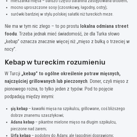
mieszanka mięsa – bardzo często baranina zastępowana drobiem;
mocno uproszczone sosy (czosnkowy, łagodny, ostry);
surówki bardziej w stylu polskiej sałatki niż tureckich meze.
Nie ma w tym nic złego – to po prostu
lokalna odmiana street
foodu
. Trzeba jednak mieć świadomość, że dla Turka słowo
„kebap” oznacza znacznie więcej niż „mięso z bułką o trzeciej w
nocy”.
Kebap w tureckim rozumieniu
W Turcji
„kebap” to ogólne określenie potraw mięsnych,
najczęściej grillowanych lub pieczonych
. Doner, czyli mięso z
pionowego rożna, to tylko jeden z typów. Pod to pojęcie
podpadają między innymi:
şiş kebap
– kawałki mięsa na szpikulcu, grillowane, coś bliższego
dobrze znanemu szaszłykowi;
Adana kebap
– pikantne mielone mięso na długim szpikulcu,
pieczone nad żarem;
Urfa kebap
– podobny do Adany, ale łagodniej doprawiony;