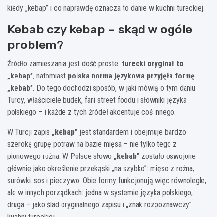
kiedy „kebap” i co naprawdę oznacza to danie w kuchni tureckiej.
Kebab czy kebap – skąd w ogóle
problem?
Źródło zamieszania jest dość proste:
turecki oryginał to
„kebap”
, natomiast
polska norma językowa przyjęła formę
„kebab”
. Do tego dochodzi sposób, w jaki mówią o tym daniu
Turcy, właściciele budek, fani street foodu i słowniki języka
polskiego – i każde z tych źródeł akcentuje coś innego.
W Turcji zapis
„kebap”
jest standardem i obejmuje bardzo
szeroką grupę potraw na bazie mięsa – nie tylko tego z
pionowego rożna. W Polsce słowo
„kebab”
zostało oswojone
głównie jako określenie przekąski „na szybko”: mięso z rożna,
surówki, sos i pieczywo. Obie formy funkcjonują więc równolegle,
ale w innych porządkach: jedna w systemie języka polskiego,
druga – jako ślad oryginalnego zapisu i „znak rozpoznawczy”
kuchni tureckiej.