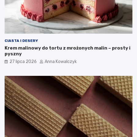
CIASTA I DESERY
Krem malinowy do tortu z mrożonych malin – prosty i
pyszny
27 lipca 2026
Anna Kowalczyk