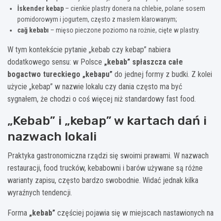
İskender kebap
– cienkie plastry donera na chlebie, polane sosem
pomidorowym i jogurtem, często z masłem klarowanym;
cağ kebabı
– mięso pieczone poziomo na rożnie, cięte w plastry.
W tym kontekście pytanie „kebab czy kebap” nabiera
dodatkowego sensu: w Polsce
„kebab” spłaszcza całe
bogactwo tureckiego „kebapu”
do jednej formy z budki. Z kolei
użycie „kebap” w nazwie lokalu czy dania często ma być
sygnałem, że chodzi o coś więcej niż standardowy fast food.
„Kebab” i „kebap” w kartach dań i
nazwach lokali
Praktyka gastronomiczna rządzi się swoimi prawami. W nazwach
restauracji, food trucków, kebabowni i barów używane są różne
warianty zapisu, często bardzo swobodnie. Widać jednak kilka
wyraźnych tendencji.
Forma
„kebab”
częściej pojawia się w miejscach nastawionych na