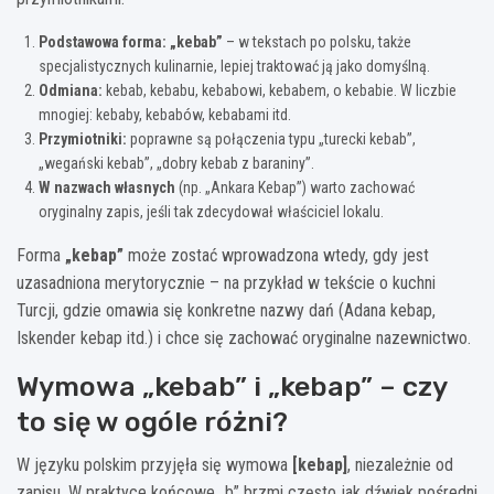
Podstawowa forma: „kebab”
– w tekstach po polsku, także
specjalistycznych kulinarnie, lepiej traktować ją jako domyślną.
Odmiana:
kebab, kebabu, kebabowi, kebabem, o kebabie. W liczbie
mnogiej: kebaby, kebabów, kebabami itd.
Przymiotniki:
poprawne są połączenia typu „turecki kebab”,
„wegański kebab”, „dobry kebab z baraniny”.
W nazwach własnych
(np. „Ankara Kebap”) warto zachować
oryginalny zapis, jeśli tak zdecydował właściciel lokalu.
Forma
„kebap”
może zostać wprowadzona wtedy, gdy jest
uzasadniona merytorycznie – na przykład w tekście o kuchni
Turcji, gdzie omawia się konkretne nazwy dań (Adana kebap,
Iskender kebap itd.) i chce się zachować oryginalne nazewnictwo.
Wymowa „kebab” i „kebap” – czy
to się w ogóle różni?
W języku polskim przyjęła się wymowa
[kebap]
, niezależnie od
zapisu. W praktyce końcowe „b” brzmi często jak dźwięk pośredni