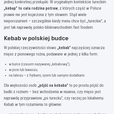
jednej konkretnej przekąski. W oryginalnym kontekście tureckim
„kebap” to cała rodzina potraw
, z których część w Polsce
prawie nie jest kojarzona z tym słowem. Stąd wiele
nieporozumień – szczególnie kiedy menu chce być „tureckie”, a
jest tak naprawdę polsko-bliskowschodnim fast foodem.
Kebab w polskiej budce
W polskiej rzeczywistości słowo
„kebab”
najczęściej oznacza
mięso z pionowego rożna, podawane w jednej z kilku form:
w bułce (czasem nazywanej „kebabową”);
w picie lub lawaszu;
na talerzu – z frytkami, ryżem lub samymi dodatkami.
Dla większości osób
„pójść na kebaba”
to po prostu pójść do
budki z rożnem – bez wchodzenia w niuanse, czy mięso jest
naprawdę przyprawione „po turecku”, czy raczej po lokalnemu.
Kebab w tym rozumieniu to głównie: