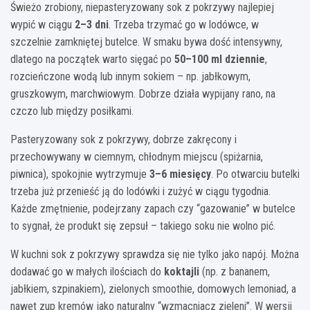
Świeżo zrobiony, niepasteryzowany sok z pokrzywy najlepiej
wypić w ciągu
2–3 dni
. Trzeba trzymać go w lodówce, w
szczelnie zamkniętej butelce. W smaku bywa dość intensywny,
dlatego na początek warto sięgać po
50–100 ml dziennie
,
rozcieńczone wodą lub innym sokiem – np. jabłkowym,
gruszkowym, marchwiowym. Dobrze działa wypijany rano, na
czczo lub między posiłkami.
Pasteryzowany sok z pokrzywy, dobrze zakręcony i
przechowywany w ciemnym, chłodnym miejscu (spiżarnia,
piwnica), spokojnie wytrzymuje
3–6 miesięcy
. Po otwarciu butelki
trzeba już przenieść ją do lodówki i zużyć w ciągu tygodnia.
Każde zmętnienie, podejrzany zapach czy “gazowanie” w butelce
to sygnał, że produkt się zepsuł – takiego soku nie wolno pić.
W kuchni sok z pokrzywy sprawdza się nie tylko jako napój. Można
dodawać go w małych ilościach do
koktajli
(np. z bananem,
jabłkiem, szpinakiem), zielonych smoothie, domowych lemoniad, a
nawet zup kremów jako naturalny “wzmacniacz zieleni”. W wersji