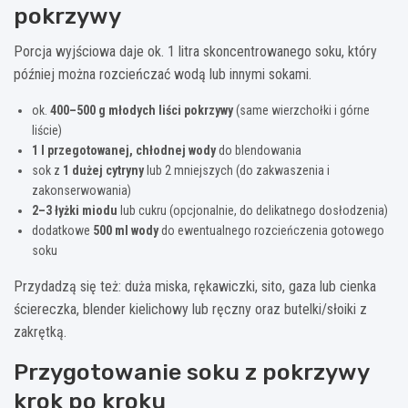
pokrzywy
Porcja wyjściowa daje ok. 1 litra skoncentrowanego soku, który
później można rozcieńczać wodą lub innymi sokami.
ok.
400–500 g młodych liści pokrzywy
(same wierzchołki i górne
liście)
1 l przegotowanej, chłodnej wody
do blendowania
sok z
1 dużej cytryny
lub 2 mniejszych (do zakwaszenia i
zakonserwowania)
2–3 łyżki miodu
lub cukru (opcjonalnie, do delikatnego dosłodzenia)
dodatkowe
500 ml wody
do ewentualnego rozcieńczenia gotowego
soku
Przydadzą się też: duża miska, rękawiczki, sito, gaza lub cienka
ściereczka, blender kielichowy lub ręczny oraz butelki/słoiki z
zakrętką.
Przygotowanie soku z pokrzywy
krok po kroku