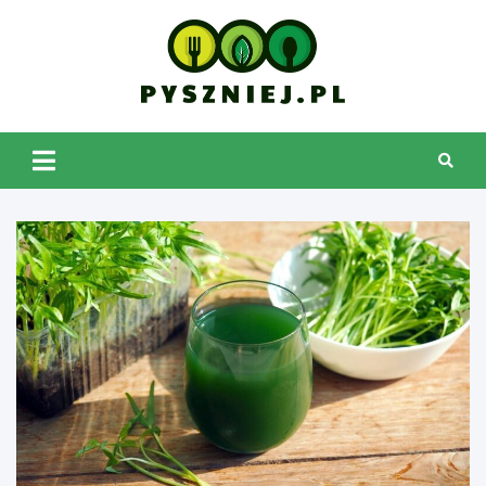
Skip
to
content
pyszniej.pl