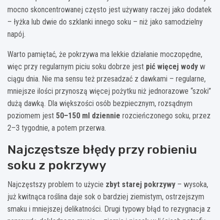
mocno skoncentrowanej często jest używany raczej jako dodatek
– łyżka lub dwie do szklanki innego soku – niż jako samodzielny
napój.
Warto pamiętać, że pokrzywa ma lekkie działanie moczopędne,
więc przy regularnym piciu soku dobrze jest
pić więcej wody
w
ciągu dnia. Nie ma sensu też przesadzać z dawkami – regularne,
mniejsze ilości przynoszą więcej pożytku niż jednorazowe “szoki”
dużą dawką. Dla większości osób bezpiecznym, rozsądnym
poziomem jest
50–150 ml dziennie
rozcieńczonego soku, przez
2–3 tygodnie, a potem przerwa.
Najczęstsze błędy przy robieniu
soku z pokrzywy
Najczęstszy problem to użycie
zbyt starej pokrzywy
– wysoka,
już kwitnąca roślina daje sok o bardziej ziemistym, ostrzejszym
smaku i mniejszej delikatności. Drugi typowy błąd to rezygnacja z