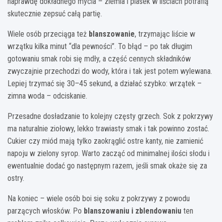
naprawdę dokładnego mycia – ziemia i piasek w liściach potrafią
skutecznie zepsuć całą partię.
Wiele osób przeciąga też
blanszowanie
, trzymając liście w
wrzątku kilka minut “dla pewności”. To błąd – po tak długim
gotowaniu smak robi się mdły, a część cennych składników
zwyczajnie przechodzi do wody, która i tak jest potem wylewana.
Lepiej trzymać się 30–45 sekund, a działać szybko: wrzątek –
zimna woda – odciskanie.
Przesadne dosładzanie to kolejny częsty grzech. Sok z pokrzywy
ma naturalnie ziołowy, lekko trawiasty smak i tak powinno zostać.
Cukier czy miód mają tylko zaokrąglić ostre kanty, nie zamienić
napoju w zielony syrop. Warto zacząć od minimalnej ilości słodu i
ewentualnie dodać go następnym razem, jeśli smak okaże się za
ostry.
Na koniec – wiele osób boi się soku z pokrzywy z powodu
parzących włosków. Po
blanszowaniu i zblendowaniu
ten