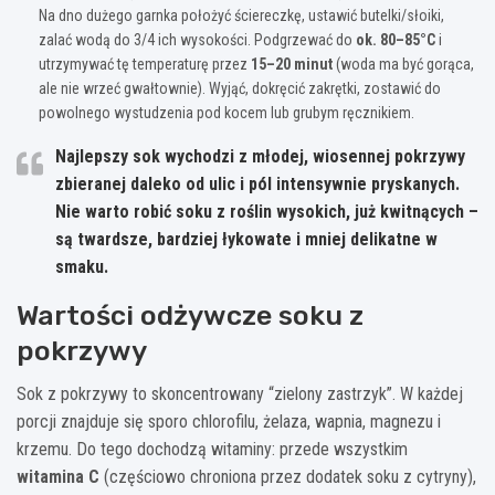
Na dno dużego garnka położyć ściereczkę, ustawić butelki/słoiki,
zalać wodą do 3/4 ich wysokości. Podgrzewać do
ok. 80–85°C
i
utrzymywać tę temperaturę przez
15–20 minut
(woda ma być gorąca,
ale nie wrzeć gwałtownie). Wyjąć, dokręcić zakrętki, zostawić do
powolnego wystudzenia pod kocem lub grubym ręcznikiem.
Najlepszy sok wychodzi z
młodej, wiosennej pokrzywy
zbieranej daleko od ulic i pól intensywnie pryskanych.
Nie warto robić soku z roślin wysokich, już kwitnących –
są twardsze, bardziej łykowate i mniej delikatne w
smaku.
Wartości odżywcze soku z
pokrzywy
Sok z pokrzywy to skoncentrowany “zielony zastrzyk”. W każdej
porcji znajduje się sporo chlorofilu, żelaza, wapnia, magnezu i
krzemu. Do tego dochodzą witaminy: przede wszystkim
witamina C
(częściowo chroniona przez dodatek soku z cytryny),