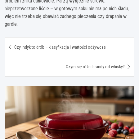
problem znika całkowicie. Parzą wyłącznie surowe,
nieprzetworzone liście – w gotowym soku nie ma po nich śladu,
więc nie trzeba się obawiać żadnego pieczenia czy drapania w
gardle.
Nawigacja
Czy indyk to drób – klasyfikacja i wartości odżywcze
wpisu
Czym się różni brandy od whisky?