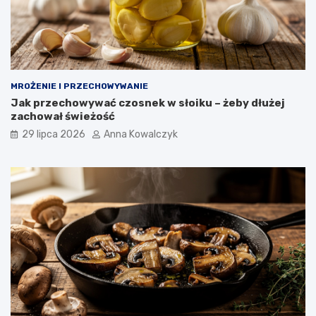
MROŻENIE I PRZECHOWYWANIE
Jak przechowywać czosnek w słoiku – żeby dłużej
zachował świeżość
29 lipca 2026
Anna Kowalczyk