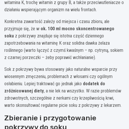
witamina K, trochę witamin z grupy B, a także przeciwutleniacze o
działaniu wspierającym organizm na wielu frontach.
Konkretna zawartość zależy od miejsca i czasu zbioru, ale
przyjmuje się, że w
ok. 100 ml mocno skoncentrowanego
soku
z pokrzywy znajduje się istotna część dziennego
zapotrzebowania na witaminę K oraz solidna dawka żelaza
roślinnego (warto łączyć z czymś kwaśnym – np. cytryną, sokiem
z czarnej porzeczki – żeby poprawić wchłanianie).
Sok z pokrzywy bywa stosowany jako naturalne wsparcie przy
wiosennym zmęczeniu, problemach z włosami czy ogólnym
osłabieniu. Lepiej traktować go jednak jako
dodatek do
zróżnicowanej diety
, a nie lek na wszystko. W razie problemów
zdrowotnych, szczególnie z nerkami czy krzepliwością krwi,
warto skonsultować regularne picie soku z pokrzywy z lekarzem.
Zbieranie i przygotowanie
pokrzywy do soku