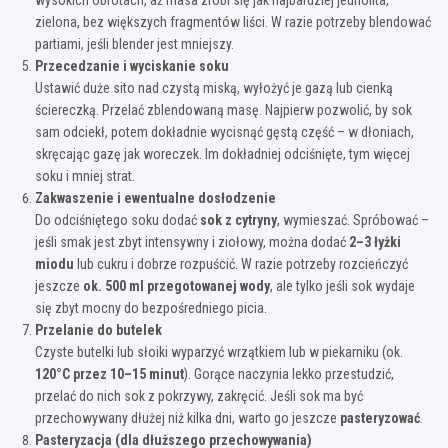
zielona, bez większych fragmentów liści. W razie potrzeby blendować
partiami, jeśli blender jest mniejszy.
Przecedzanie i wyciskanie soku
Ustawić duże sito nad czystą miską, wyłożyć je gazą lub cienką
ściereczką. Przelać zblendowaną masę. Najpierw pozwolić, by sok
sam odciekł, potem dokładnie wycisnąć gęstą część – w dłoniach,
skręcając gazę jak woreczek. Im dokładniej odciśnięte, tym więcej
soku i mniej strat.
Zakwaszenie i ewentualne dosłodzenie
Do odciśniętego soku dodać
sok z cytryny
, wymieszać. Spróbować –
jeśli smak jest zbyt intensywny i ziołowy, można dodać
2–3 łyżki
miodu
lub cukru i dobrze rozpuścić. W razie potrzeby rozcieńczyć
jeszcze
ok. 500 ml przegotowanej wody
, ale tylko jeśli sok wydaje
się zbyt mocny do bezpośredniego picia.
Przelanie do butelek
Czyste butelki lub słoiki wyparzyć wrzątkiem lub w piekarniku (ok.
120°C przez 10–15 minut
). Gorące naczynia lekko przestudzić,
przelać do nich sok z pokrzywy, zakręcić. Jeśli sok ma być
przechowywany dłużej niż kilka dni, warto go jeszcze
pasteryzować
.
Pasteryzacja (dla dłuższego przechowywania)