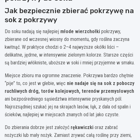
Jak bezpiecznie zbierać pokrzywę na
sok z pokrzywy
Do soku nadają się najlepiej
młode wierzchołki
pokrzywy,
zbierane od wczesnej wiosny do momentu, gdy roślina zaczyna
kwitnąć. W praktyce chodzi o 2–4 najwyższe okółki liści –
delikatne, jędrne, w intensywnie zielonym kolorze. Starsze części
są bardziej włókniste, uboższe w soki i mniej przyjemne w smaku.
Miejsce zbioru ma ogromne znaczenie. Pokrzywa bardzo chętnie
“pije” to, co jest w glebie, więc
nie nadaje się na sok z poboczy
ruchliwych dróg, torów kolejowych, terenów przemysłowych
ani bezpośredniego sąsiedztwa intensywnie pryskanych pól.
Najrozsądniej szukać jej na skrajach lasów, łąk, z dala od spalin i
ścieków, najlepiej w miejscach znanych od lat jako czyste.
Do zbierania dobrze jest założyć
rękawiczki
oraz zabrać
nożyczki lub mały nożyk. Zamiast zrywać całą roślinę przy ziemi,