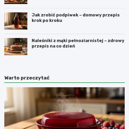
Jak zrobić podpiwek – domowy przepis
krok po kroku
Naleśniki z mąki pełnoziarnistej – zdrowy
przepis na co dzień
Warto przeczytać