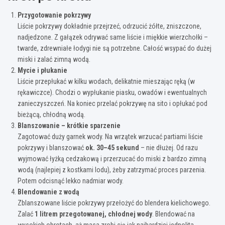
Przygotowanie pokrzywy
Liście pokrzywy dokładnie przejrzeć, odrzucić żółte, zniszczone,
nadjedzone. Z gałązek odrywać same liście i miękkie wierzchołki –
twarde, zdrewniałe łodygi nie są potrzebne. Całość wsypać do dużej
miski i zalać zimną wodą.
Mycie i płukanie
Liście przepłukać w kilku wodach, delikatnie mieszając ręką (w
rękawiczce). Chodzi o wypłukanie piasku, owadów i ewentualnych
zanieczyszczeń. Na koniec przelać pokrzywę na sito i opłukać pod
bieżącą, chłodną wodą.
Blanszowanie – krótkie sparzenie
Zagotować duży garnek wody. Na wrzątek wrzucać partiami liście
pokrzywy i blanszować
ok. 30–45 sekund
– nie dłużej. Od razu
wyjmować łyżką cedzakową i przerzucać do miski z bardzo zimną
wodą (najlepiej z kostkami lodu), żeby zatrzymać proces parzenia.
Potem odcisnąć lekko nadmiar wody.
Blendowanie z wodą
Zblanszowane liście pokrzywy przełożyć do blendera kielichowego.
Zalać
1 litrem przegotowanej, chłodnej wody
. Blendować na
wysokich obrotach, aż masa zrobi się jak najbardziej jednolita,