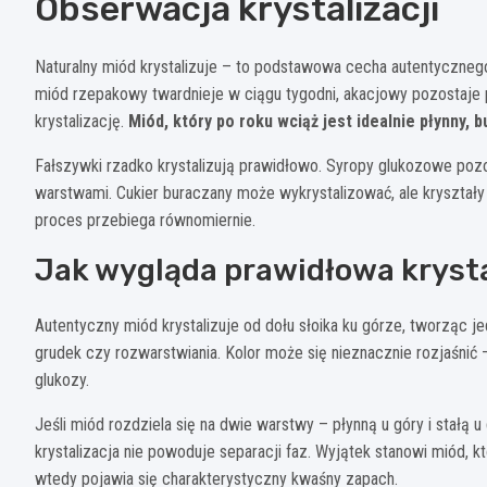
Obserwacja krystalizacji
Naturalny miód krystalizuje – to podstawowa cecha autentyczneg
miód rzepakowy twardnieje w ciągu tygodni, akacjowy pozostaje p
krystalizację.
Miód, który po roku wciąż jest idealnie płynny, 
Fałszywki rzadko krystalizują prawidłowo. Syropy glukozowe poz
warstwami. Cukier buraczany może wykrystalizować, ale kryształy s
proces przebiega równomiernie.
Jak wygląda prawidłowa krysta
Autentyczny miód krystalizuje od dołu słoika ku górze, tworząc 
grudek czy rozwarstwiania. Kolor może się nieznacznie rozjaśni
glukozy.
Jeśli miód rozdziela się na dwie warstwy – płynną u góry i stałą
krystalizacja nie powoduje separacji faz. Wyjątek stanowi miód,
wtedy pojawia się charakterystyczny kwaśny zapach.