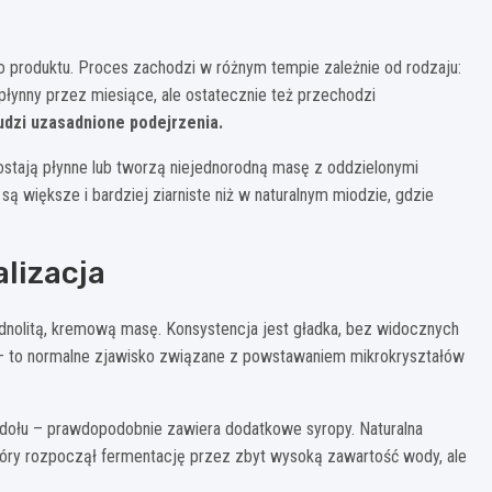
o produktu. Proces zachodzi w różnym tempie zależnie od rodzaju:
łynny przez miesiące, ale ostatecznie też przechodzi
budzi uzasadnione podejrzenia.
ostają płynne lub tworzą niejednorodną masę z oddzielonymi
ą większe i bardziej ziarniste niż w naturalnym miodzie, gdzie
lizacja
jednolitą, kremową masę. Konsystencja jest gładka, bez widocznych
ć – to normalne zjawisko związane z powstawaniem mikrokryształów
 u dołu – prawdopodobnie zawiera dodatkowe syropy. Naturalna
 który rozpoczął fermentację przez zbyt wysoką zawartość wody, ale