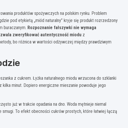
zowania produktów spożywczych na polskim rynku. Problem
dzie pod etykietą „miód naturalny” kryje się produkt rozrzedzony
em buraczanym.
Rozpoznanie fałszywki nie wymaga
ozwala zweryfikować autentyczność miodu
z
etody, bo różnica w wartości odżywczej między prawdziwym
odzie
szanka z cukrem. Łyżka naturalnego miodu wrzucona do szklanki
z kilka minut. Dopiero energiczne mieszanie powoduje jego
 często już w trakcie opadania na dno. Woda mętnieje niemal
e smugi. To efekt obecności cukrów prostych, które łatwiej łączą