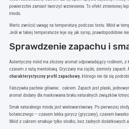
powierzchni zamiast tworzyć wzniesienia. To efekt zmienionej le
miodu.
Warto zwrócić uwagę na temperaturę podczas testu. Miód w temp
Jeśli w takiej temperaturze leje się jak syrop, prawdopodobnie nie 
Sprawdzenie zapachu i sm
Autentyczny miód ma złożony aromat odpowiadający roślinom, z k
czasem z nutą mentolową. Gryczany ma ciężki, ziemisty zapach. Ak
charakterystyczny profil zapachowy
, którego nie da się podrob
Fałszywka pachnie głównie… cukrem. Zapach jest płaski, jednowy
aromat dodany dla maskowania braku naturalnych związków lotnyc
Smak naturalnego miodu jest wielowarstwowy. Po pierwszej słody
botanicznego – czasem lekka gorycz (gryczany), czasem kwaskow
Miód z cukrem smakuje tylko słodko, bez żadnych dodatkowych 