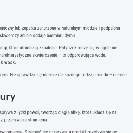
eniczny lub zapałka zanurzona w naturalnym miodzie i podpalona
 skwierczy ani nie oddaje nadmiaru dymu.
ji, które utrudniają zapalenie. Patyczek może się w ogóle nie
 charakterystyczne skwierczenie – to odparowująca woda.
ak wosk.
zem. Nie sprawdza się idealnie dla każdego rodzaju miodu – ciemne
tury
ływa z łyżki powoli, tworząc ciągłą nitkę, która układa się na
ez przerywania strumienia.
wnomiernie. Strumień się przerywa, a produkt rozpływa się po