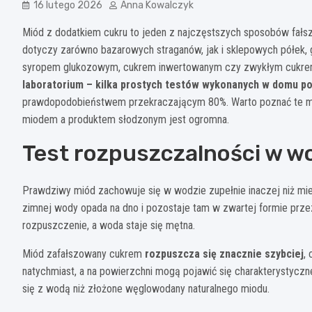
16 lutego 2026
Anna Kowalczyk
Miód z dodatkiem cukru to jeden z najczęstszych sposobów fałs
dotyczy zarówno bazarowych straganów, jak i sklepowych półek, g
syropem glukozowym, cukrem inwertowanym czy zwykłym cukr
laboratorium – kilka prostych testów wykonanych w domu p
prawdopodobieństwem przekraczającym 80%. Warto poznać te m
miodem a produktem słodzonym jest ogromna.
Test rozpuszczalności w w
Prawdziwy miód zachowuje się w wodzie zupełnie inaczej niż mie
zimnej wody opada na dno i pozostaje tam w zwartej formie prze
rozpuszczenie, a woda staje się mętna.
Miód zafałszowany cukrem
rozpuszcza się znacznie szybciej
,
natychmiast, a na powierzchni mogą pojawić się charakterystyczn
się z wodą niż złożone węglowodany naturalnego miodu.