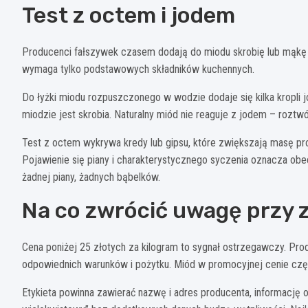
Test z octem i jodem
Producenci fałszywek czasem dodają do miodu skrobię lub mąkę dl
wymaga tylko podstawowych składników kuchennych.
Do łyżki miodu rozpuszczonego w wodzie dodaje się kilka kropli jod
miodzie jest skrobia. Naturalny miód nie reaguje z jodem – roztw
Test z octem wykrywa kredy lub gipsu, które zwiększają masę pr
Pojawienie się piany i charakterystycznego syczenia oznacza ob
żadnej piany, żadnych bąbelków.
Na co zwrócić uwagę przy 
Cena poniżej 25 złotych za kilogram to sygnał ostrzegawczy. Pro
odpowiednich warunków i pożytku. Miód w promocyjnej cenie częst
Etykieta powinna zawierać nazwę i adres producenta, informację 