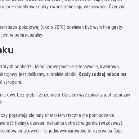
pkości – dodatkowe cukry i woda zmieniają właściwości fizyczne
eraturze pokojowej (około 20°C) powinien być wyraźnie gęsty.
jest w pełni naturalny.
aku
tórych pochodzi. Miód lipowy pachnie intensywnie, kwiatowo,
acjowy jest delikatny, subtelnie słodki.
Każdy rodzaj miodu ma
ić syropami.
miarowy, bez głębi i złożoności. Czasem wyczuwalny jest sztuczny
h.
czy pojawiają się nuty charakterystyczne dla pochodzenia
atość (leśny), czasem delikatna ostrość w gardle (wrzosowy).
akcentów smakowych. Ta jednowymiarowość to czerwona flaga.