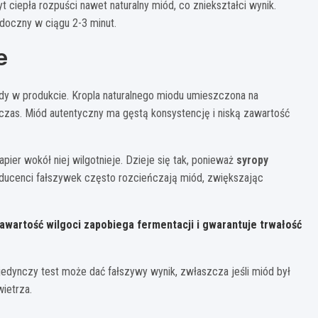
 ciepła rozpuści nawet naturalny miód, co zniekształci wynik.
idoczny w ciągu 2-3 minut.
e
ody w produkcie. Kropla naturalnego miodu umieszczona na
czas. Miód autentyczny ma gęstą konsystencję i niską zawartość
pier wokół niej wilgotnieje. Dzieje się tak, ponieważ
syropy
oducenci fałszywek często rozcieńczają miód, zwiększając
awartość wilgoci zapobiega fermentacji i gwarantuje trwałość
jedynczy test może dać fałszywy wynik, zwłaszcza jeśli miód był
ietrza.