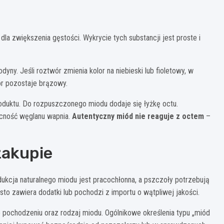
a zwiększenia gęstości. Wykrycie tych substancji jest proste i
yny. Jeśli roztwór zmienia kolor na niebieski lub fioletowy, w
ór pozostaje brązowy.
oduktu. Do rozpuszczonego miodu dodaje się łyżkę octu.
ecność węglanu wapnia.
Autentyczny miód nie reaguje z octem
–
zakupie
dukcja naturalnego miodu jest pracochłonna, a pszczoły potrzebują
o zawiera dodatki lub pochodzi z importu o wątpliwej jakości.
o pochodzeniu oraz rodzaj miodu. Ogólnikowe określenia typu „miód