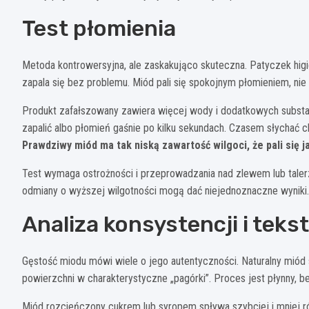
Test płomienia
Metoda kontrowersyjna, ale zaskakująco skuteczna. Patyczek higi
zapala się bez problemu. Miód pali się spokojnym płomieniem, nie
Produkt zafałszowany zawiera więcej wody i dodatkowych substanc
zapalić albo płomień gaśnie po kilku sekundach. Czasem słychać
Prawdziwy miód ma tak niską zawartość wilgoci, że pali się j
Test wymaga ostrożności i przeprowadzania nad zlewem lub taler
odmiany o wyższej wilgotności mogą dać niejednoznaczne wyniki.
Analiza konsystencji i teks
Gęstość miodu mówi wiele o jego autentyczności. Naturalny miód sp
powierzchni w charakterystyczne „pagórki”. Proces jest płynny, b
Miód rozcieńczony cukrem lub syropem spływa szybciej i mniej ró