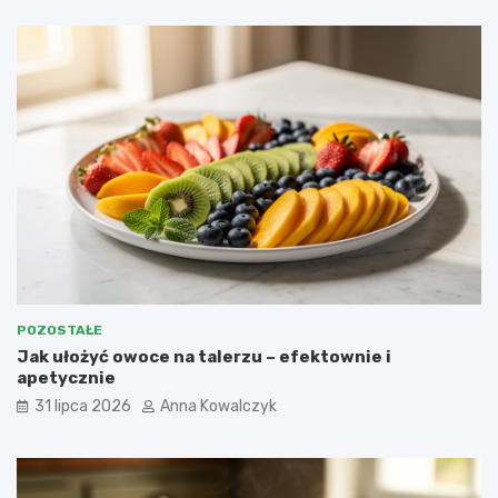
POZOSTAŁE
Jak ułożyć owoce na talerzu – efektownie i
apetycznie
31 lipca 2026
Anna Kowalczyk