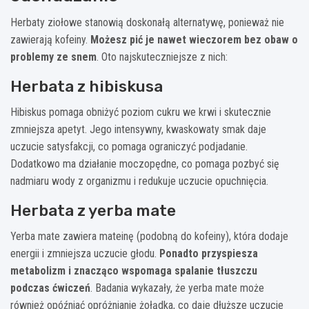
Herbaty ziołowe stanowią doskonałą alternatywę, ponieważ nie
zawierają kofeiny.
Możesz pić je nawet wieczorem bez obaw o
problemy ze snem
. Oto najskuteczniejsze z nich:
Herbata z hibiskusa
Hibiskus pomaga obniżyć poziom cukru we krwi i skutecznie
zmniejsza apetyt. Jego intensywny, kwaskowaty smak daje
uczucie satysfakcji, co pomaga ograniczyć podjadanie.
Dodatkowo ma działanie moczopędne, co pomaga pozbyć się
nadmiaru wody z organizmu i redukuje uczucie opuchnięcia.
Herbata z yerba mate
Yerba mate zawiera mateinę (podobną do kofeiny), która dodaje
energii i zmniejsza uczucie głodu.
Ponadto przyspiesza
metabolizm i znacząco wspomaga spalanie tłuszczu
podczas ćwiczeń
. Badania wykazały, że yerba mate może
również opóźniać opróżnianie żołądka, co daje dłuższe uczucie