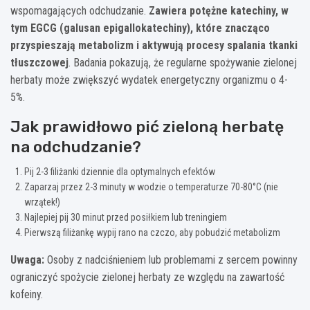
wspomagających odchudzanie.
Zawiera potężne katechiny, w
tym EGCG (galusan epigallokatechiny), które znacząco
przyspieszają metabolizm i aktywują procesy spalania tkanki
tłuszczowej
. Badania pokazują, że regularne spożywanie zielonej
herbaty może zwiększyć wydatek energetyczny organizmu o 4-
5%.
Jak prawidłowo pić zieloną herbatę
na odchudzanie?
Pij 2-3 filiżanki dziennie dla optymalnych efektów
Zaparzaj przez 2-3 minuty w wodzie o temperaturze 70-80°C (nie
wrzątek!)
Najlepiej pij 30 minut przed posiłkiem lub treningiem
Pierwszą filiżankę wypij rano na czczo, aby pobudzić metabolizm
Uwaga:
Osoby z nadciśnieniem lub problemami z sercem powinny
ograniczyć spożycie zielonej herbaty ze względu na zawartość
kofeiny.