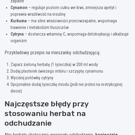
zapalne
Cynamon
– reguluje poziom cukru we krwi, zmniejsza apetyt i
poprawia wrażliwość na insulinę
Kurkuma
– ma silne właściwości przeciwzapalne, wspomaga
trawienie i metabolizm tłuszczów
Cytryna
– dostarcza witaminę C, wspomaga detoksykację i alkalizuje
organizm
Przykładowy przepis na mieszankę odchudzającą:
Zaparz zieloną herbatę (1 łyżeczka) w 200 ml wody
Dodaj plasterek świeżego imbiru i szczyptę cynamonu
Wyciśnij połówkę cytryny
Opcjonalnie dodaj łyżeczkę miodu (jeśli nie jesteś na restrykcyjnej
diecie)
Najczęstsze błędy przy
stosowaniu herbat na
odchudzanie
Aby herbaty skutecznie wspierały odchudzanie,
koniecznie