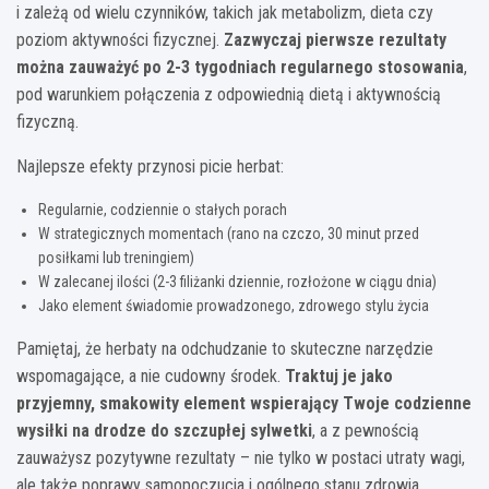
i zależą od wielu czynników, takich jak metabolizm, dieta czy
poziom aktywności fizycznej.
Zazwyczaj pierwsze rezultaty
można zauważyć po 2-3 tygodniach regularnego stosowania
,
pod warunkiem połączenia z odpowiednią dietą i aktywnością
fizyczną.
Najlepsze efekty przynosi picie herbat:
Regularnie, codziennie o stałych porach
W strategicznych momentach (rano na czczo, 30 minut przed
posiłkami lub treningiem)
W zalecanej ilości (2-3 filiżanki dziennie, rozłożone w ciągu dnia)
Jako element świadomie prowadzonego, zdrowego stylu życia
Pamiętaj, że herbaty na odchudzanie to skuteczne narzędzie
wspomagające, a nie cudowny środek.
Traktuj je jako
przyjemny, smakowity element wspierający Twoje codzienne
wysiłki na drodze do szczupłej sylwetki
, a z pewnością
zauważysz pozytywne rezultaty – nie tylko w postaci utraty wagi,
ale także poprawy samopoczucia i ogólnego stanu zdrowia.