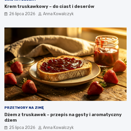
Krem truskawkowy – do ciast i deserów
26 lipca 2026
Anna Kowalczyk
PRZETWORY NA ZIMĘ
Dżem z truskawek – przepis na gęsty i aromatyczny
dżem
25 lipca 2026
Anna Kowalczyk