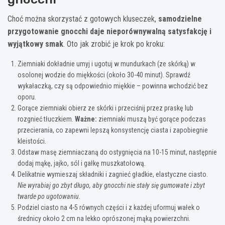
Choć można skorzystać z gotowych kluseczek,
samodzielne
przygotowanie gnocchi daje nieporównywalną satysfakcję i
wyjątkowy smak
. Oto jak zrobić je krok po kroku:
Ziemniaki dokładnie umyj i ugotuj w mundurkach (ze skórką) w
osolonej wodzie do miękkości (około 30-40 minut). Sprawdź
wykałaczką, czy są odpowiednio miękkie – powinna wchodzić bez
oporu.
Gorące ziemniaki obierz ze skórki i przeciśnij przez praskę lub
rozgnieć tłuczkiem.
Ważne:
ziemniaki muszą być gorące podczas
przecierania, co zapewni lepszą konsystencję ciasta i zapobiegnie
kleistości.
Odstaw masę ziemniaczaną do ostygnięcia na 10-15 minut, następnie
dodaj mąkę, jajko, sól i gałkę muszkatołową.
Delikatnie wymieszaj składniki i zagnieć gładkie, elastyczne ciasto.
Nie wyrabiaj go zbyt długo, aby gnocchi nie stały się gumowate i zbyt
twarde po ugotowaniu.
Podziel ciasto na 4-5 równych części i z każdej uformuj wałek o
średnicy około 2 cm na lekko oprószonej mąką powierzchni.