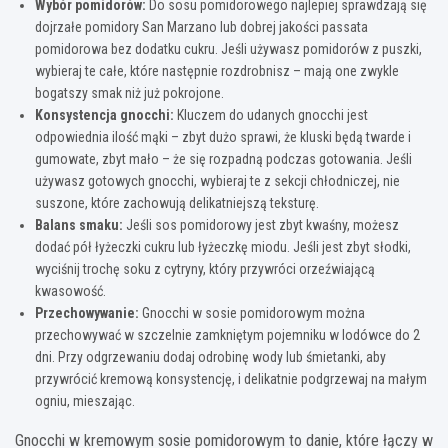
Wybór pomidorów:
Do sosu pomidorowego najlepiej sprawdzają się
dojrzałe pomidory San Marzano lub dobrej jakości passata
pomidorowa bez dodatku cukru. Jeśli używasz pomidorów z puszki,
wybieraj te całe, które następnie rozdrobnisz – mają one zwykle
bogatszy smak niż już pokrojone.
Konsystencja gnocchi:
Kluczem do udanych gnocchi jest
odpowiednia ilość mąki – zbyt dużo sprawi, że kluski będą twarde i
gumowate, zbyt mało – że się rozpadną podczas gotowania. Jeśli
używasz gotowych gnocchi, wybieraj te z sekcji chłodniczej, nie
suszone, które zachowują delikatniejszą teksturę.
Balans smaku:
Jeśli sos pomidorowy jest zbyt kwaśny, możesz
dodać pół łyżeczki cukru lub łyżeczkę miodu. Jeśli jest zbyt słodki,
wyciśnij trochę soku z cytryny, który przywróci orzeźwiającą
kwasowość.
Przechowywanie:
Gnocchi w sosie pomidorowym można
przechowywać w szczelnie zamkniętym pojemniku w lodówce do 2
dni. Przy odgrzewaniu dodaj odrobinę wody lub śmietanki, aby
przywrócić kremową konsystencję, i delikatnie podgrzewaj na małym
ogniu, mieszając.
Gnocchi w kremowym sosie pomidorowym to danie, które łączy w