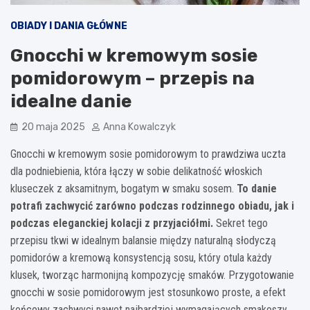
OBIADY I DANIA GŁÓWNE
Gnocchi w kremowym sosie
pomidorowym – przepis na
idealne danie
20 maja 2025
Anna Kowalczyk
Gnocchi w kremowym sosie pomidorowym to prawdziwa uczta
dla podniebienia, która łączy w sobie delikatność włoskich
kluseczek z aksamitnym, bogatym w smaku sosem.
To danie
potrafi zachwycić zarówno podczas rodzinnego obiadu, jak i
podczas eleganckiej kolacji z przyjaciółmi.
Sekret tego
przepisu tkwi w idealnym balansie między naturalną słodyczą
pomidorów a kremową konsystencją sosu, który otula każdy
klusek, tworząc harmonijną kompozycję smaków. Przygotowanie
gnocchi w sosie pomidorowym jest stosunkowo proste, a efekt
końcowy zachwyci nawet najbardziej wymagających smakoszy.