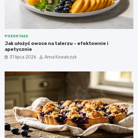
POZOSTAŁE
Jak ułożyć owoce na talerzu – efektownie i
apetycznie
31 lipca 2026
Anna Kowalczyk