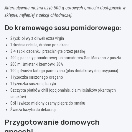
Alternatywnie można użyć 500 g gotowych gnocchi dostępnych w
sklepie, najlepiej z sekcji chłodniczej.
Do kremowego sosu pomidorowego:
2 łyżki oliwy z oliwek extra virgin
1 średnia cebula, drobno posiekana
3-4 ząbki czosnku, przeciśnięte przez praskę
400 g passaty pomidorowej lub pomidorów San Marzano z puszki
200 ml śmietanki kremówki 30%
100 g świeżo tartego parmezanu (plus dodatkowy do posypania)
1 łyżeczka suszonego oregano
1 łyżeczka suszonej bazylii
Szczypta płatków chili (opcjonalnie, dla miłośników pikantnych
smaków)
Sól i świeżo mielony czarny pieprz do smaku
Świeża bazylia do dekoracji
Przygotowanie domowych
gnocchi