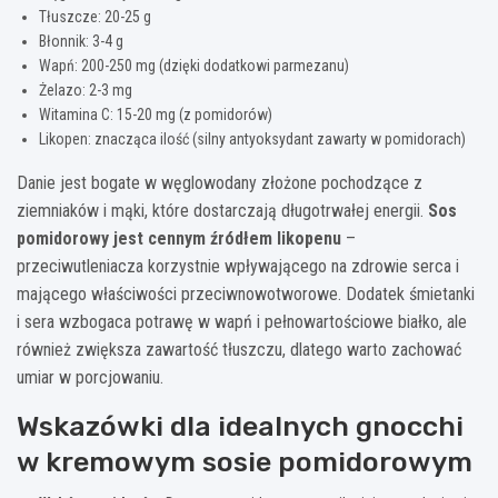
Tłuszcze: 20-25 g
Błonnik: 3-4 g
Wapń: 200-250 mg (dzięki dodatkowi parmezanu)
Żelazo: 2-3 mg
Witamina C: 15-20 mg (z pomidorów)
Likopen: znacząca ilość (silny antyoksydant zawarty w pomidorach)
Danie jest bogate w węglowodany złożone pochodzące z
ziemniaków i mąki, które dostarczają długotrwałej energii.
Sos
pomidorowy jest cennym źródłem likopenu
–
przeciwutleniacza korzystnie wpływającego na zdrowie serca i
mającego właściwości przeciwnowotworowe. Dodatek śmietanki
i sera wzbogaca potrawę w wapń i pełnowartościowe białko, ale
również zwiększa zawartość tłuszczu, dlatego warto zachować
umiar w porcjowaniu.
Wskazówki dla idealnych gnocchi
w kremowym sosie pomidorowym