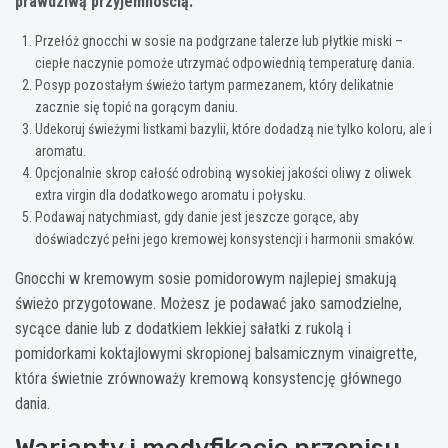
prawdziwą przyjemnością:
Przełóż gnocchi w sosie na podgrzane talerze lub płytkie miski –
ciepłe naczynie pomoże utrzymać odpowiednią temperaturę dania.
Posyp pozostałym świeżo tartym parmezanem, który delikatnie
zacznie się topić na gorącym daniu.
Udekoruj świeżymi listkami bazylii, które dodadzą nie tylko koloru, ale i
aromatu.
Opcjonalnie skrop całość odrobiną wysokiej jakości oliwy z oliwek
extra virgin dla dodatkowego aromatu i połysku.
Podawaj natychmiast, gdy danie jest jeszcze gorące, aby
doświadczyć pełni jego kremowej konsystencji i harmonii smaków.
Gnocchi w kremowym sosie pomidorowym najlepiej smakują
świeżo przygotowane. Możesz je podawać jako samodzielne,
sycące danie lub z dodatkiem lekkiej sałatki z rukolą i
pomidorkami koktajlowymi skropionej balsamicznym vinaigrette,
która świetnie zrównoważy kremową konsystencję głównego
dania.
Warianty i modyfikacje przepisu