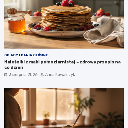
OBIADY I DANIA GŁÓWNE
Naleśniki z mąki pełnoziarnistej – zdrowy przepis na
co dzień
3 sierpnia 2026
Anna Kowalczyk