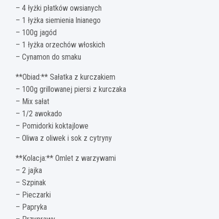
– 4 łyżki płatków owsianych
– 1 łyżka siemienia lnianego
– 100g jagód
– 1 łyżka orzechów włoskich
– Cynamon do smaku
**Obiad:** Sałatka z kurczakiem
– 100g grillowanej piersi z kurczaka
– Mix sałat
– 1/2 awokado
– Pomidorki koktajlowe
– Oliwa z oliwek i sok z cytryny
**Kolacja:** Omlet z warzywami
– 2 jajka
– Szpinak
– Pieczarki
– Papryka