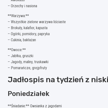
– Orzechy i nasiona
**Warzywa:**
– Wszystkie zielone warzywa liściaste
– Brokuły, kalafior, kapusta
– Ogórki, pomidory, papryka
– Cukinia, bakłażan
**Owoce:**
– Jabłka, gruszki
– Jagody, maliny, truskawki
– Pomarańcze, grejpfruty
Jadłospis na tydzień z nis
Poniedziałek
**Śniadanie:** Owsianka z jagodami