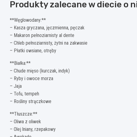
Produkty zalecane w diecie o n
**Węglowodany:**
– Kasza gryczana, jęczmienna, pęczak
– Makaron pełnoziarnisty al dente
– Chleb pełnoziarnisty, żytni na zakwasie
– Płatki owsiane, otręby
**Białka:**
– Chude mięso (kurczak, indyk)
– Ryby i owoce morza
– Jaja
– Tofu, tempeh
– Rośliny strączkowe
**Tłuszcze:**
– Oliwa z oliwek
– Olej lniany, rzepakowy
– Awokado